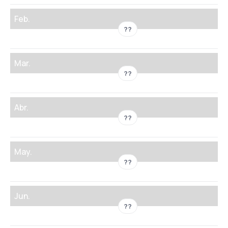
Feb.
??
Mar.
??
Abr.
??
May.
??
Jun.
??