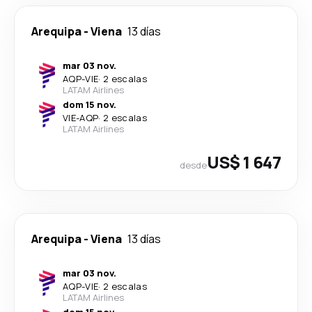
Arequipa
-
Viena
13 días
mar 03 nov.
AQP
-
VIE
·
2 escalas
LATAM Airlines
dom 15 nov.
VIE
-
AQP
·
2 escalas
LATAM Airlines
US$ 1 647
desde
Arequipa
-
Viena
13 días
mar 03 nov.
AQP
-
VIE
·
2 escalas
LATAM Airlines
dom 15 nov.