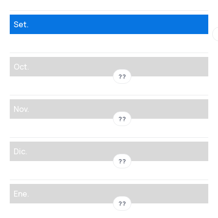
Set.
Oct.
??
Nov.
??
Dic.
??
Ene.
??