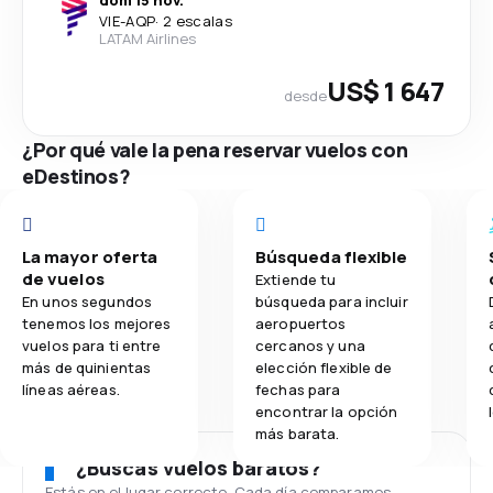
VIE
-
AQP
·
2 escalas
LATAM Airlines
US$ 1 647
desde
¿Por qué vale la pena reservar vuelos con
eDestinos?
La mayor oferta
Búsqueda flexible
de vuelos
Extiende tu
En unos segundos
búsqueda para incluir
tenemos los mejores
aeropuertos
vuelos para ti entre
cercanos y una
más de quinientas
elección flexible de
líneas aéreas.
fechas para
encontrar la opción
más barata.
¿Buscas vuelos baratos?
Estás en el lugar correcto. Cada día comparamos