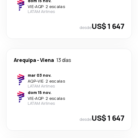
dom 15 nov.
VIE
-
AQP
·
2 escalas
LATAM Airlines
US$ 1 647
desde
Arequipa
-
Viena
13 días
mar 03 nov.
AQP
-
VIE
·
2 escalas
LATAM Airlines
dom 15 nov.
VIE
-
AQP
·
2 escalas
LATAM Airlines
US$ 1 647
desde