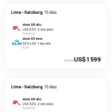
Lima
-
Salzburg
15 días
dom 20 dic.
LIM
-
SZG
·
2 escalas
Avianca
dom 03 ene.
SZG
-
LIM
·
1 escala
KLM
US$ 1 599
desde
Lima
-
Salzburg
15 días
dom 20 dic.
LIM
-
SZG
·
2 escalas
Avianca