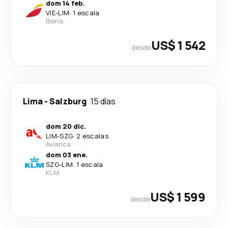
dom 14 feb.
VIE
-
LIM
·
1 escala
Iberia
US$ 1 542
desde
Lima
-
Salzburg
15 días
dom 20 dic.
LIM
-
SZG
·
2 escalas
Avianca
dom 03 ene.
SZG
-
LIM
·
1 escala
KLM
US$ 1 599
desde