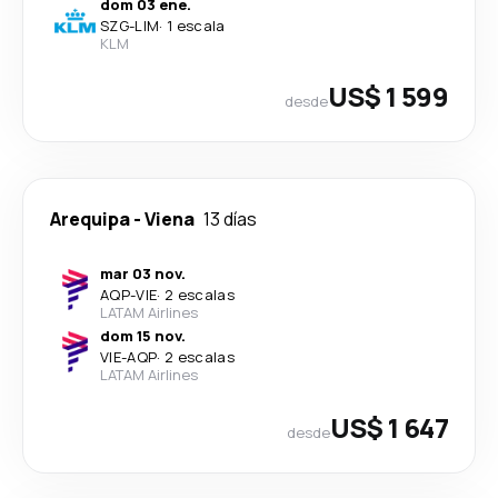
dom 03 ene.
SZG
-
LIM
·
1 escala
KLM
US$ 1 599
desde
Arequipa
-
Viena
13 días
mar 03 nov.
AQP
-
VIE
·
2 escalas
LATAM Airlines
dom 15 nov.
VIE
-
AQP
·
2 escalas
LATAM Airlines
US$ 1 647
desde