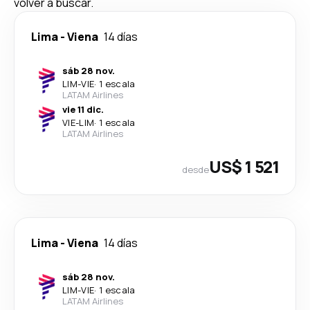
volver a buscar.
Lima
-
Viena
14 días
sáb 28 nov.
LIM
-
VIE
·
1 escala
LATAM Airlines
vie 11 dic.
VIE
-
LIM
·
1 escala
LATAM Airlines
US$ 1 521
desde
Lima
-
Viena
14 días
sáb 28 nov.
LIM
-
VIE
·
1 escala
LATAM Airlines