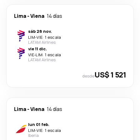
Lima
-
Viena
14 días
sáb 28 nov.
LIM
-
VIE
·
1 escala
LATAM Airlines
vie 11 dic.
VIE
-
LIM
·
1 escala
LATAM Airlines
US$ 1 521
desde
Lima
-
Viena
14 días
lun 01 feb.
LIM
-
VIE
·
1 escala
Iberia