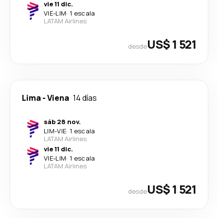
vie 11 dic.
VIE
-
LIM
·
1 escala
LATAM Airlines
US$ 1 521
desde
Lima
-
Viena
14 días
sáb 28 nov.
LIM
-
VIE
·
1 escala
LATAM Airlines
vie 11 dic.
VIE
-
LIM
·
1 escala
LATAM Airlines
US$ 1 521
desde