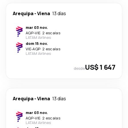
Arequipa
-
Viena
13 días
mar 03 nov.
AQP
-
VIE
·
2 escalas
LATAM Airlines
dom 15 nov.
VIE
-
AQP
·
2 escalas
LATAM Airlines
US$ 1 647
desde
Arequipa
-
Viena
13 días
mar 03 nov.
AQP
-
VIE
·
2 escalas
LATAM Airlines