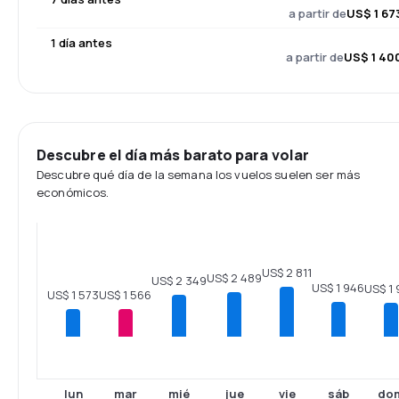
a partir de
US$ 1 67
1 día antes
a partir de
US$ 1 40
Descubre el día más barato para volar
Descubre qué día de la semana los vuelos suelen ser más
económicos.
US$ 2 811
US$ 2 489
US$ 2 349
US$ 1 946
US$ 1
US$ 1 573
US$ 1 566
lun
mar
mié
jue
vie
sáb
do