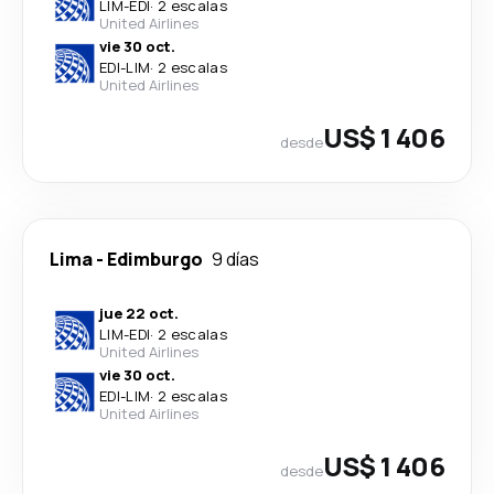
LIM
-
EDI
·
2 escalas
United Airlines
vie 30 oct.
EDI
-
LIM
·
2 escalas
United Airlines
US$ 1 406
desde
Lima
-
Edimburgo
9 días
jue 22 oct.
LIM
-
EDI
·
2 escalas
United Airlines
vie 30 oct.
EDI
-
LIM
·
2 escalas
United Airlines
US$ 1 406
desde