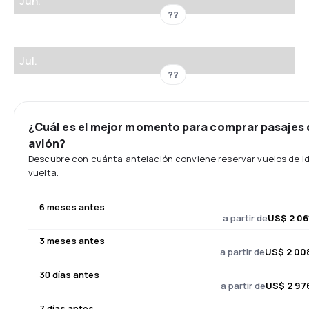
Jun.
??
Jul.
??
¿Cuál es el mejor momento para comprar pasajes 
avión?
Descubre con cuánta antelación conviene reservar vuelos de id
vuelta.
6 meses antes
a partir de
US$ 2 06
3 meses antes
a partir de
US$ 2 00
30 días antes
a partir de
US$ 2 97
7 días antes