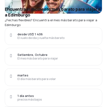
Encuentra el momento más barato para viajar a
a Edimburgo
¿Fechas flexibles? Encuentra el mes más barato para viajar a
Edimburgo
desde US$ 1 406
El vuelo de ida y vuelta más barato
Setiembre, Octubre
El mes más barato para viajar
martes
El día más barato para volar
1 día antes
precios más bajos