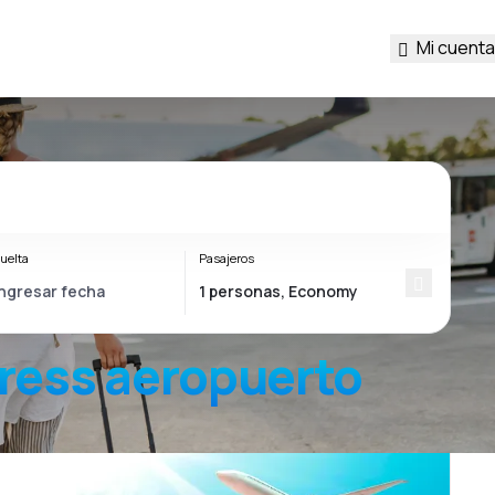
Mi cuenta
uelta
Pasajeros
ress
aeropuerto