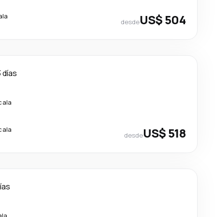
ala
US$ 504
desde
3 días
cala
cala
US$ 518
desde
días
ala