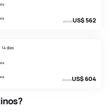
ala
ala
US$ 562
desde
14 días
ala
ala
US$ 604
desde
tinos?