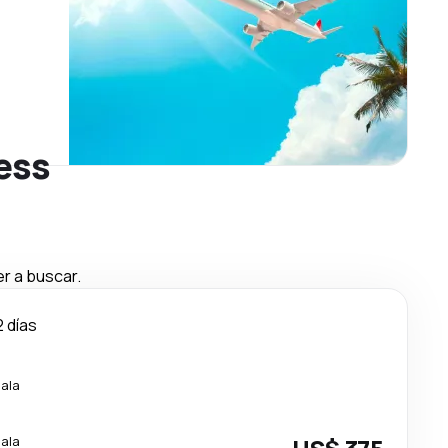
ress
r a buscar.
2 días
cala
cala