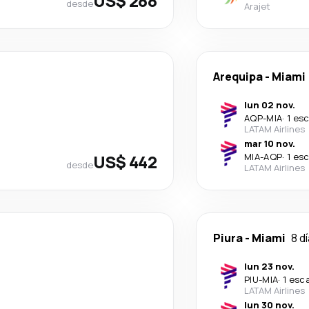
US$ 288
desde
Arajet
Arequipa
-
Miami
lun 02 nov.
AQP
-
MIA
·
1 es
LATAM Airlines
mar 10 nov.
US$ 442
MIA
-
AQP
·
1 es
desde
LATAM Airlines
Piura
-
Miami
8 d
lun 23 nov.
PIU
-
MIA
·
1 esc
LATAM Airlines
lun 30 nov.