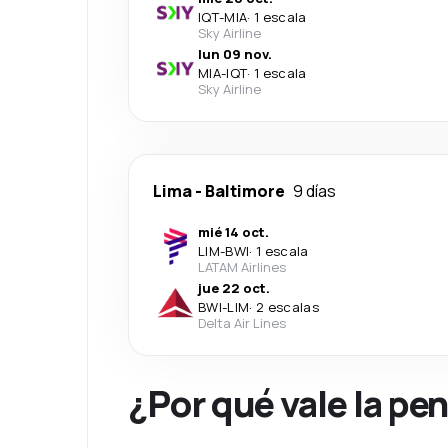
IQT
-
MIA
·
1 escala
Sky Airline
lun 09 nov.
MIA
-
IQT
·
1 escala
Sky Airline
Lima
-
Baltimore
9 días
mié 14 oct.
LIM
-
BWI
·
1 escala
LATAM Airlines
jue 22 oct.
BWI
-
LIM
·
2 escalas
Delta Air Lines
¿Por qué vale la pe