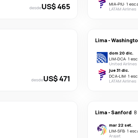
US$ 465
MIA
-
PIU
·
1 esc
desde
LATAM Airlines
Lima
-
Washingt
dom 20 dic.
LIM
-
DCA
·
1 esc
United Airlines
jue 31 dic.
US$ 471
DCA
-
LIM
·
1 esc
desde
LATAM Airlines
Lima
-
Sanford
8
mar 22 set.
LIM
-
SFB
·
1 esc
Arajet