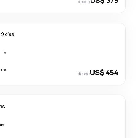
US$ 375
desde
9 días
cala
cala
US$ 454
desde
ías
ala