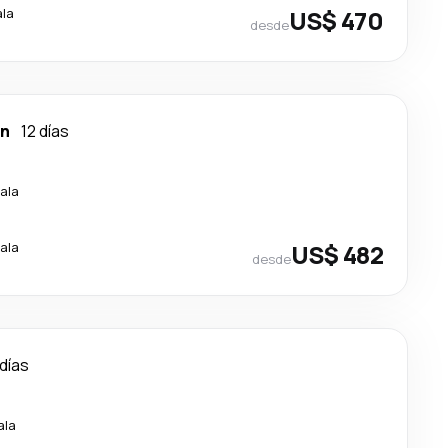
ala
US$ 470
desde
on
12 días
ala
ala
US$ 482
desde
 días
ala