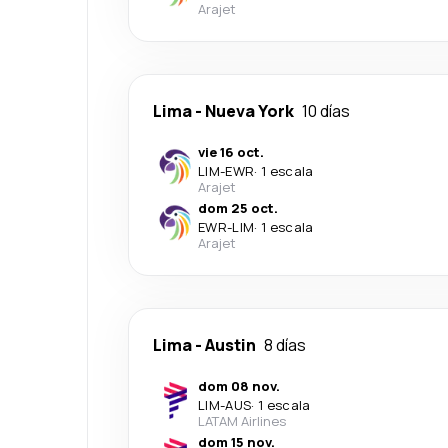
Arajet
Lima
-
Nueva York
10 días
vie 16 oct.
LIM
-
EWR
·
1 escala
Arajet
dom 25 oct.
EWR
-
LIM
·
1 escala
Arajet
Lima
-
Austin
8 días
dom 08 nov.
LIM
-
AUS
·
1 escala
LATAM Airlines
dom 15 nov.