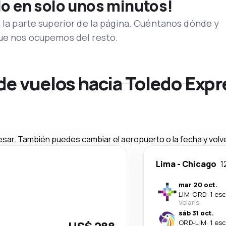
lo en solo unos minutos!
n la parte superior de la página. Cuéntanos dónde y
que nos ocupemos del resto.
de vuelos hacia Toledo Exp
esar. También puedes cambiar el aeropuerto o la fecha y volve
Lima
-
Chicago
1
mar 20 oct.
LIM
-
ORD
·
1 es
Volaris
sáb 31 oct.
ORD
-
LIM
·
1 es