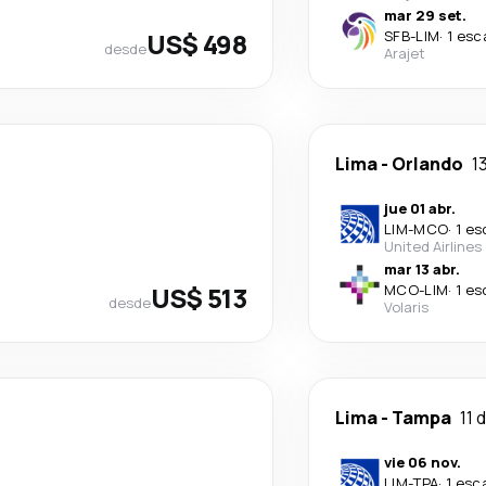
mar 29 set.
US$ 498
SFB
-
LIM
·
1 esc
desde
Arajet
Lima
-
Orlando
1
jue 01 abr.
LIM
-
MCO
·
1 es
United Airlines
mar 13 abr.
US$ 513
MCO
-
LIM
·
1 es
desde
Volaris
Lima
-
Tampa
11 
vie 06 nov.
LIM
-
TPA
·
1 esc