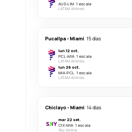
AUS
-
LIM
·
1 escala
LATAM Airlines
Pucallpa
-
Miami
15 días
lun 12 oct.
PCL
-
MIA
·
1 escala
LATAM Airlines
lun 26 oct.
MIA
-
PCL
·
1 escala
LATAM Airlines
Chiclayo
-
Miami
14 días
mar 22 set.
CIX
-
MIA
·
1 escala
Sky Airline