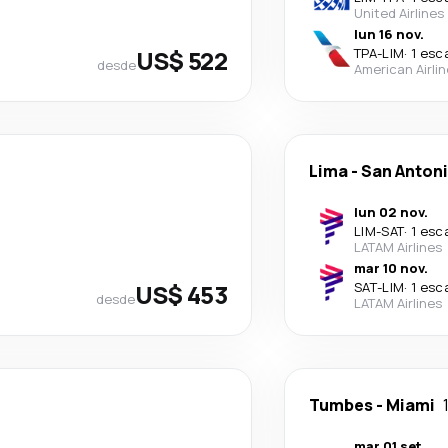
United Airlines
lun 16 nov.
US$ 522
TPA
-
LIM
·
1 esc
desde
American Airli
Lima
-
San Anton
lun 02 nov.
LIM
-
SAT
·
1 esc
LATAM Airlines
mar 10 nov.
US$ 453
SAT
-
LIM
·
1 esc
desde
LATAM Airlines
Tumbes
-
Miami
mar 01 set.