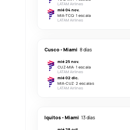
LATAM Airlines
mié 04 nov.
MIA
-
TCQ
·
1 escala
LATAM Airlines
Cusco
-
Miami
8 días
mié 25 nov.
CUZ
-
MIA
·
1 escala
LATAM Airlines
mié 02 dic.
MIA
-
CUZ
·
2 escalas
LATAM Airlines
Iquitos
-
Miami
13 días
mié 28 oct.