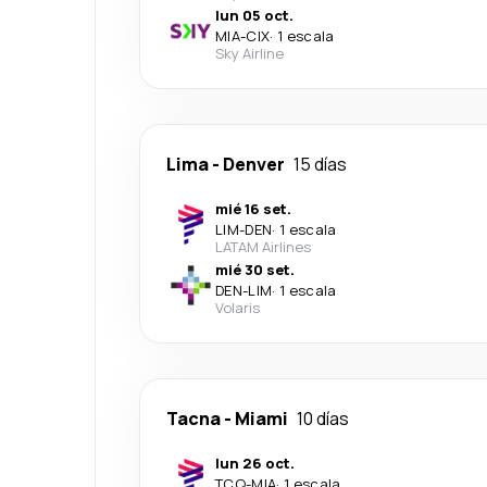
lun 05 oct.
MIA
-
CIX
·
1 escala
Sky Airline
Lima
-
Denver
15 días
mié 16 set.
LIM
-
DEN
·
1 escala
LATAM Airlines
mié 30 set.
DEN
-
LIM
·
1 escala
Volaris
Tacna
-
Miami
10 días
lun 26 oct.
TCQ
-
MIA
·
1 escala