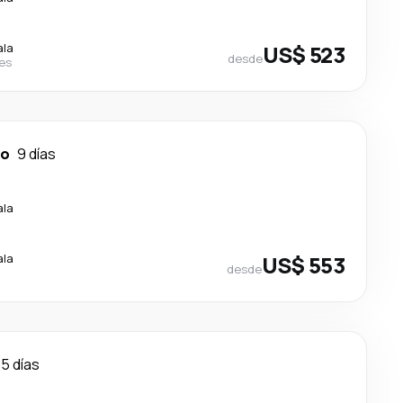
ala
US$ 523
desde
nes
io
9 días
ala
ala
US$ 553
desde
15 días