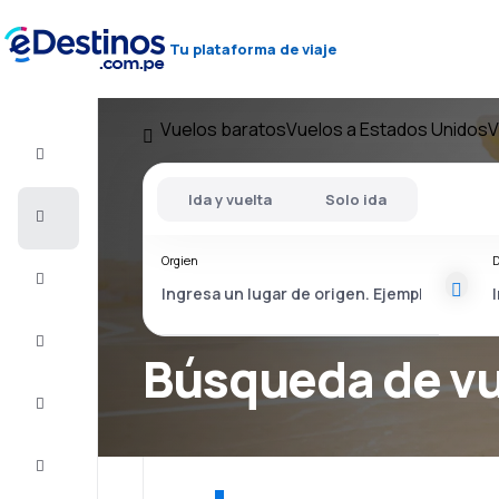
Tu plataforma de viaje
Vuelos baratos
Vuelos a Estados Unidos
V
Vuelo+Hotel
Ida y vuelta
Solo ida
Vuelos
baratos
Orgien
D
Viajes
Alojamientos
Búsqueda de v
Ofertas
Completa
el viaje