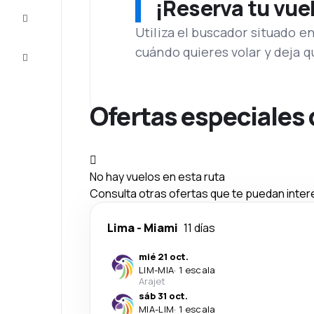
¡Reserva tu vue
Inspiración
y consejos
Utiliza el buscador situado e
cuándo quieres volar y deja 
Atención
al cliente
Ofertas especiales 
No hay vuelos en esta ruta
Consulta otras ofertas que te puedan inter
Lima
-
Miami
11 días
mié 21 oct.
LIM
-
MIA
·
1 escala
Arajet
sáb 31 oct.
MIA
-
LIM
·
1 escala