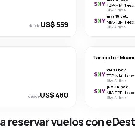
TBP
-
MIA
·
1 esc
Sky Airline
mar 15 set.
US$ 559
MIA
-
TBP
·
1 esc
desde
Sky Airline
Tarapoto
-
Miami
vie 13 nov.
TPP
-
MIA
·
1 esc
Sky Airline
jue 26 nov.
US$ 480
MIA
-
TPP
·
1 esc
desde
Sky Airline
na reservar vuelos con eDes