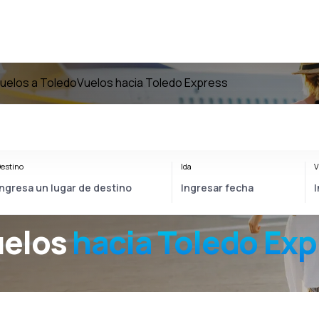
uelos a Toledo
Vuelos hacia Toledo Express
estino
Ida
V
uelos
hacia
Toledo Exp