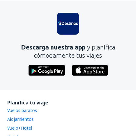
Es confuso
Contiene información incorrecta
No profundiza en el tema
Es demasiado largo
Descarga nuestra app
y planifica
Enviar
cómodamente tus viajes
Planifica tu viaje
Vuelos baratos
Alojamientos
Vuelo+Hotel