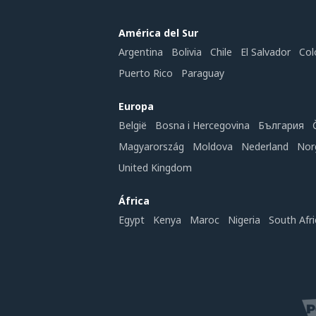
América del Sur
Argentina
Bolivia
Chile
El Salvador
Col
Puerto Rico
Paraguay
Europa
België
Bosna i Hercegovina
България
Magyarország
Moldova
Nederland
Nor
United Kingdom
África
Egypt
Kenya
Maroc
Nigeria
South Afri