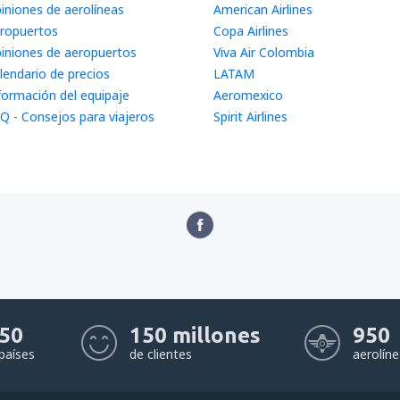
iniones de aerolíneas
American Airlines
ropuertos
Copa Airlines
iniones de aeropuertos
Viva Air Colombia
lendario de precios
LATAM
formación del equipaje
Aeromexico
Q - Consejos para viajeros
Spirit Airlines
50
150 millones
950
países
de clientes
aerolín