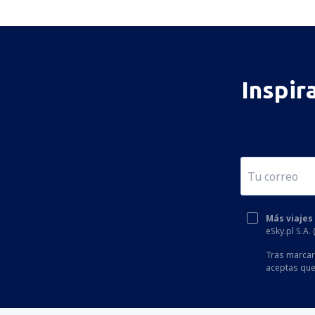
Inspir
Más viajes
eSky.pl S.A.
Tras marcar 
aceptas que