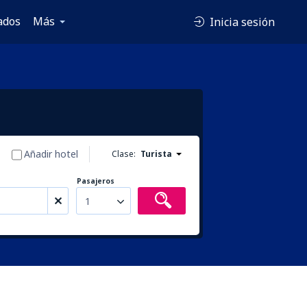
ados
Más
Inicia sesión
Añadir hotel
Clase:
Turista
Pasajeros
1