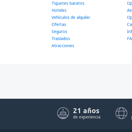
Tiquetes baratos
Op
Hoteles
Ae
Vehículos de alquiler
Op
Ofertas
Ca
Seguros
In
Traslados
FA
Atracciones
21 años
de experiencia