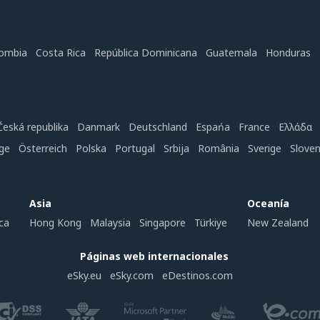
ombia
Costa Rica
República Dominicana
Guatemala
Honduras
Česká republika
Danmark
Deutschland
Espańa
France
Ελλάδα
ge
Österreich
Polska
Portugal
Srbija
România
Sverige
Slove
Asia
Oceanía
ca
Hong Kong
Malaysia
Singapore
Türkiye
New Zealand
Páginas web internacionales
eSky.eu
eSky.com
eDestinos.com