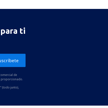
para ti
uscríbete
comercial de
he proporcionado.
” (todo junto),