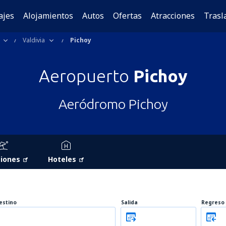
ajes
Alojamientos
Autos
Ofertas
Atracciones
Trasl
Valdivia
Pichoy
Aeropuerto
Pichoy
Aeródromo Pichoy
iones
Hoteles
estino
Salida
Regreso