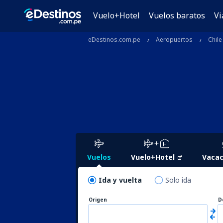
Vuelo+Hotel
Vuelos baratos
Vi
eDestinos.com.pe
Aeropuertos
Chile
Vuelos
Vuelo+Hotel
Vacac
Ida y vuelta
Solo ida
Origen
D