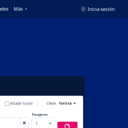
ados
Más
Inicia sesión
Añadir hotel
Clase:
Turista
Pasajeros
1