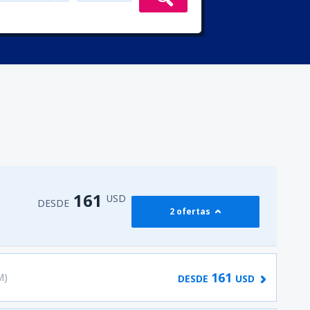
161
USD
DESDE
2 ofertas
161
M)
DESDE
USD