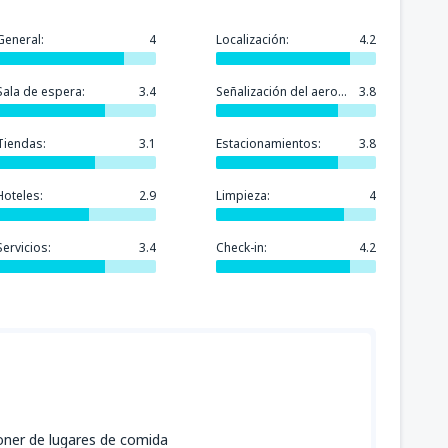
General:
4
Localización:
4.2
Sala de espera:
3.4
Señalización del aeropuerto:
3.8
Tiendas:
3.1
Estacionamientos:
3.8
Hoteles:
2.9
Limpieza:
4
Servicios:
3.4
Check-in:
4.2
oner de lugares de comida