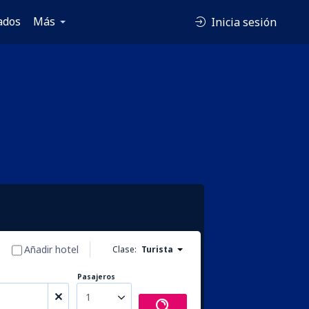
ados
Más
Inicia sesión
Añadir hotel
Clase:
Turista
Pasajeros
1