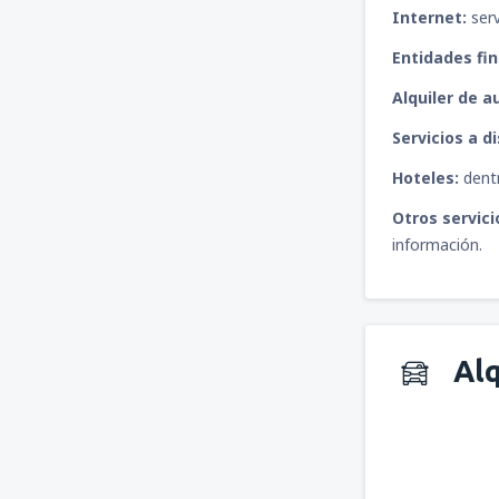
Internet:
serv
Entidades fin
Alquiler de a
Servicios a d
Hoteles:
dentr
Otros servici
información.
Alq