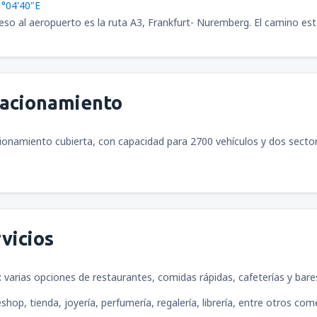
1°04'40"E
cceso al aeropuerto es la ruta A3, Frankfurt- Nuremberg. El camino e
desde
Arequipa, Rodríguez Ba
tacionamiento
desde
Ayacucho, Alfredo Mend
ionamiento cubierta, con capacidad para 2700 vehículos y dos sectores
desde
Pucallpa, Cap. David A
desde
Tacna, Cnl. FAP Carlos 
vicios
desde
Trujillo, Cap. FAP Carlo
:
varias opciones de restaurantes, comidas rápidas, cafeterías y bare
eshop, tienda, joyería, perfumería, regalería, librería, entre otros com