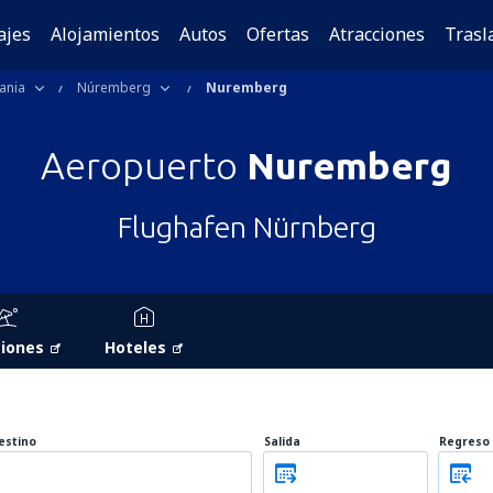
ajes
Alojamientos
Autos
Ofertas
Atracciones
Trasl
ania
Núremberg
Nuremberg
Aeropuerto
Nuremberg
Flughafen Nürnberg
iones
Hoteles
estino
Salida
Regreso