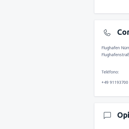
Co
Flughafen Nür
Flughafenstra
Teléfono:
+49 91193700
Op