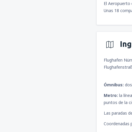
El Aeropuerto 
Unas 18 compañ
In
Flughafen Nür
Flughafenstra
Ómnibus:
dos
Metro:
la líne
puntos de la ci
Las paradas de
Coordenadas p