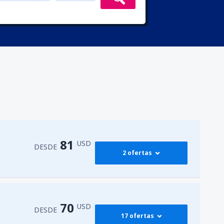
81
USD
DESDE
2 ofertas
81
M)
DESDE
USD
70
USD
DESDE
17 ofertas