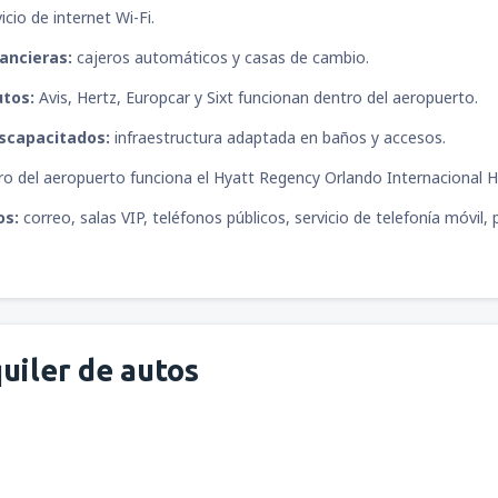
desde
Piura, Capitán FAP Gui
icio de internet Wi-Fi.
ancieras:
cajeros automáticos y casas de cambio.
utos:
Avis, Hertz, Europcar y Sixt funcionan dentro del aeropuerto.
iscapacitados:
infraestructura adaptada en baños y accesos.
o del aeropuerto funciona el Hyatt Regency Orlando Internacional H
os:
correo, salas VIP, teléfonos públicos, servicio de telefonía móvil, 
uiler de autos