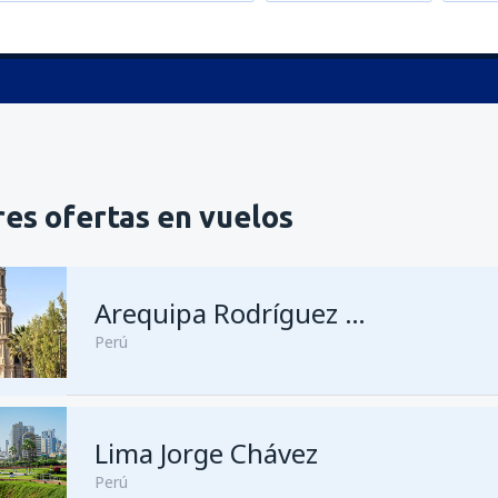
es ofertas en vuelos
Arequipa Rodríguez Ballón
Perú
Lima Jorge Chávez
desde
Lima, Jorge Chávez
(LI
Perú