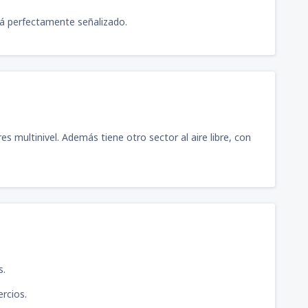
stá perfectamente señalizado.
81
llón
(AQP)
DESDE
USD
78
ívil Duarte
(AYP)
DESDE
USD
 multinivel. Además tiene otro sector al aire libre, con
85
bensur Rengifo
(PCL)
DESDE
USD
98
Ciriani Santa Rosa
(TCQ)
DESDE
USD
73
s Martínez de Pinillos
(TRU)
DESDE
USD
s.
ercios.