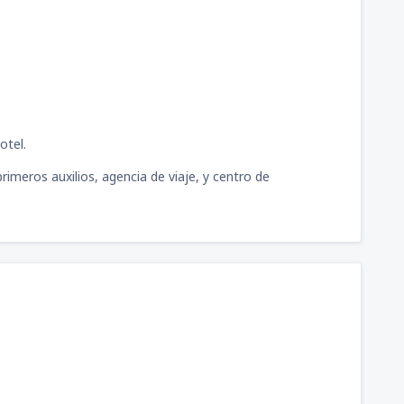
79
llermo Concha Iberico
(PIU)
DESDE
USD
otel.
primeros auxilios, agencia de viaje, y centro de