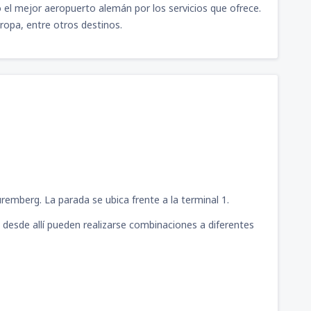
el mejor aeropuerto alemán por los servicios que ofrece.
115
llón
(AQP)
DESDE
USD
ropa, entre otros destinos.
81
JAU)
DESDE
USD
97
pac
(JUL)
DESDE
USD
uillermo del Castillo
76
DESDE
USD
remberg. La parada se ubica frente a la terminal 1.
y desde allí pueden realizarse combinaciones a diferentes
mando Revoredo Iglesias
70
DESDE
USD
rto Maldonado - P.
101
DESDE
USD