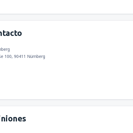
ntacto
nberg
ße 100, 90411 Nürnberg
iniones