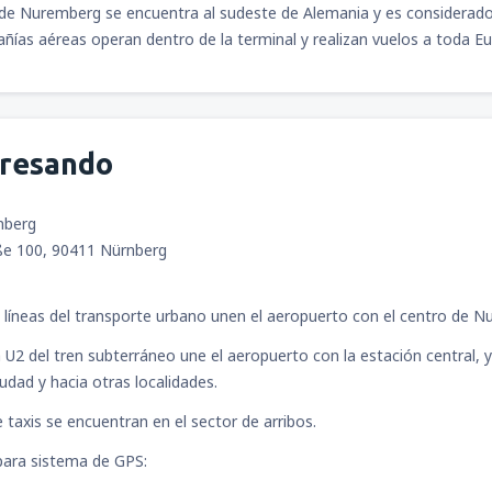
de Nuremberg se encuentra al sudeste de Alemania y es considerado 
desde
Arequipa, Rodríguez Ba
ías aéreas operan dentro de la terminal y realizan vuelos a toda Eu
desde
Jauja, Francisco Carlé
(
gresando
desde
Juliaca, Inca Manco Cá
nberg
ße 100, 90411 Nürnberg
desde
Tarapoto, Cadete FAP G
Paredes
(TPP)
 líneas del transporte urbano unen el aeropuerto con el centro de Nu
a U2 del tren subterráneo une el aeropuerto con la estación central, 
desde
Cajamarca, MG. FAP Ar
udad y hacia otras localidades.
(CJA)
 taxis se encuentran en el sector de arribos.
ara sistema de GPS:
desde
Puerto Maldonado, Pue
Aldamiz
(PEM)