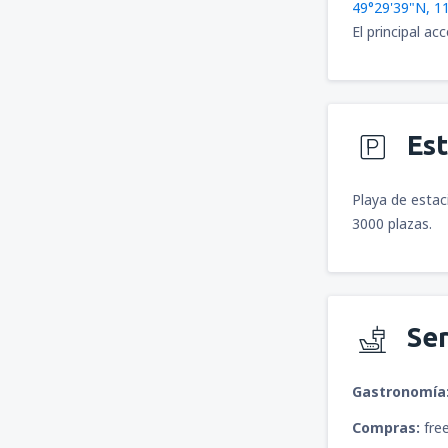
49°29'39"N, 1
El principal a
Es
Playa de estac
3000 plazas.
Ser
Gastronomía
Compras:
fre