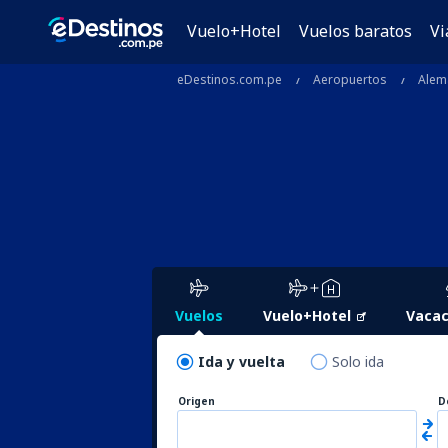
Vuelo+Hotel
Vuelos baratos
Vi
eDestinos.com.pe
Aeropuertos
Alem
Vuelos
Vuelo+Hotel
Vacac
Ida y vuelta
Solo ida
Origen
D