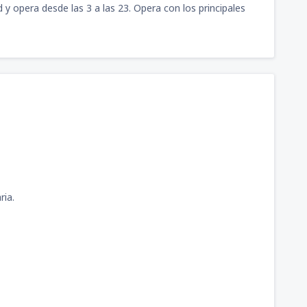
y opera desde las 3 a las 23. Opera con los principales
114
llón
(AQP)
DESDE
USD
81
JAU)
DESDE
USD
97
pac
(JUL)
DESDE
USD
uillermo del Castillo
75
DESDE
USD
ria.
mando Revoredo Iglesias
65
DESDE
USD
rto Maldonado - P.
101
DESDE
USD