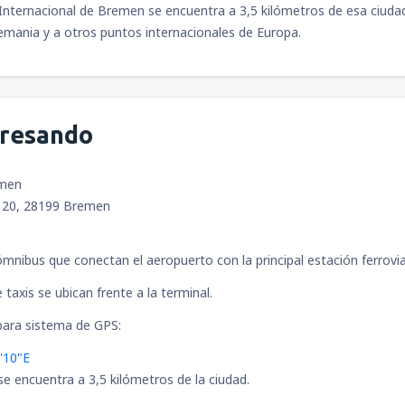
Internacional de Bremen se encuentra a 3,5 kilómetros de esa ciudad 
desde
Arequipa, Rodríguez Ba
emania y a otros puntos internacionales de Europa.
desde
Jauja, Francisco Carlé
(
gresando
desde
Juliaca, Inca Manco Cá
emen
e 20, 28199 Bremen
desde
Tarapoto, Cadete FAP G
Paredes
(TPP)
ómnibus que conectan el aeropuerto con la principal estación ferrovia
taxis se ubican frente a la terminal.
desde
Cajamarca, MG. FAP Ar
ara sistema de GPS:
(CJA)
'10"E
se encuentra a 3,5 kilómetros de la ciudad.
desde
Puerto Maldonado, Pue
Aldamiz
(PEM)