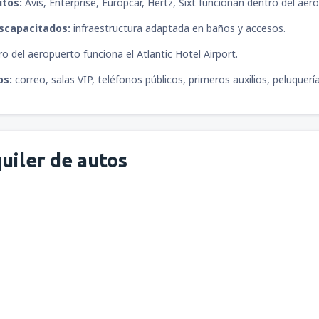
utos:
Avis, Enterprise, Europcar, Hertz, Sixt funcionan dentro del aer
desde
Piura, Capitán FAP Gui
iscapacitados:
infraestructura adaptada en baños y accesos.
o del aeropuerto funciona el Atlantic Hotel Airport.
os:
correo, salas VIP, teléfonos públicos, primeros auxilios, peluquerí
uiler de autos