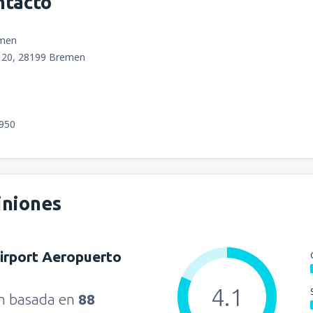
ntacto
emen
e 20, 28199 Bremen
5950
iniones
irport Aeropuerto
4.1
ón basada en
88