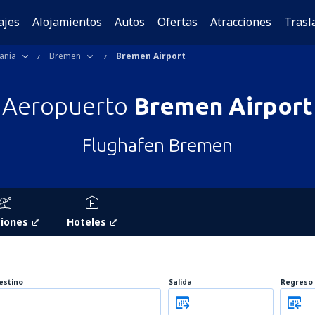
ajes
Alojamientos
Autos
Ofertas
Atracciones
Trasl
ania
Bremen
Bremen Airport
Aeropuerto
Bremen Airport
Flughafen Bremen
iones
Hoteles
estino
Salida
Regreso