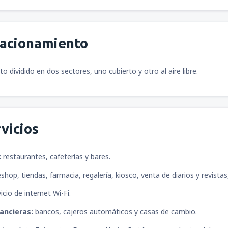
desde
Arequipa, Rodríguez Ba
tacionamiento
 dividido en dos sectores, uno cubierto y otro al aire libre.
desde
Ayacucho, Alfredo Mend
desde
Pucallpa, Cap. David A
vicios
desde
Tacna, Cnl. FAP Carlos 
:
restaurantes, cafeterías y bares.
eshop, tiendas, farmacia, regalería, kiosco, venta de diarios y revista
icio de internet Wi-Fi.
desde
Trujillo, Cap. FAP Carlo
nancieras:
bancos, cajeros automáticos y casas de cambio.