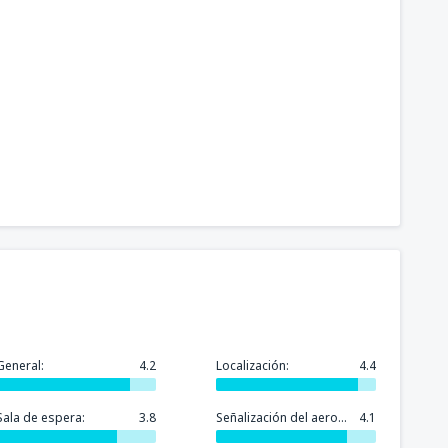
General:
4.2
Localización:
4.4
Sala de espera:
3.8
Señalización del aeropuerto:
4.1