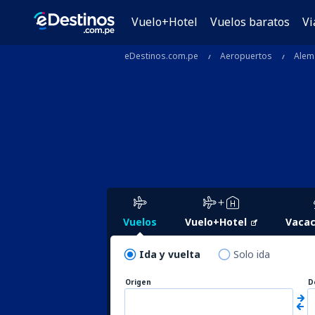
Vuelo+Hotel
Vuelos baratos
Vi
eDestinos.com.pe
Aeropuertos
Alem
Vuelos
Vuelo+Hotel
Vacac
Ida y vuelta
Solo ida
Origen
D