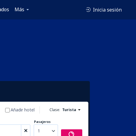
ados
Más
Inicia sesión
Añadir hotel
Clase:
Turista
Pasajeros
1