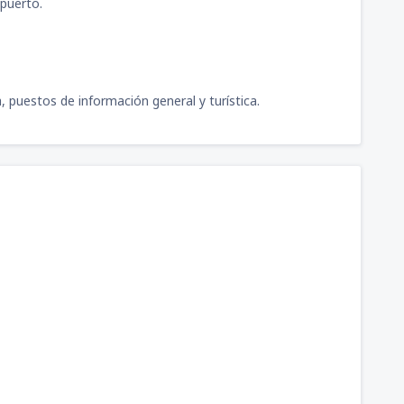
opuerto.
79
llermo Concha Iberico
(PIU)
DESDE
USD
a, puestos de información general y turística.