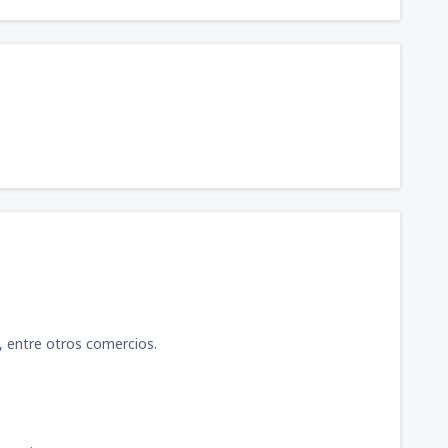
81
llón
(AQP)
DESDE
USD
74
ívil Duarte
(AYP)
DESDE
USD
81
bensur Rengifo
(PCL)
DESDE
USD
98
Ciriani Santa Rosa
(TCQ)
DESDE
USD
s, entre otros comercios.
73
s Martínez de Pinillos
(TRU)
DESDE
USD