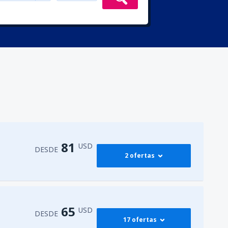
81
USD
DESDE
2 ofertas
81
M)
DESDE
USD
65
USD
DESDE
17 ofertas