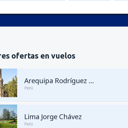
es ofertas en vuelos
Arequipa Rodríguez Ballón
Perú
Lima Jorge Chávez
desde
Lima, Jorge Chávez
(LI
Perú