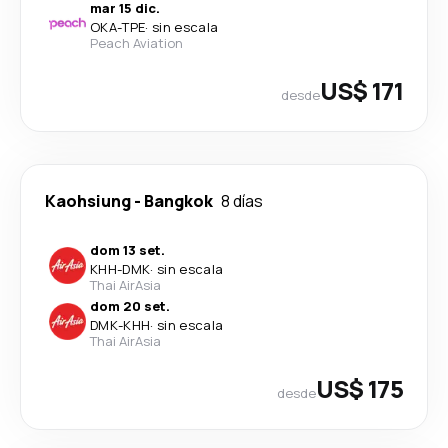
mar 15 dic.
OKA
-
TPE
·
sin escala
Peach Aviation
US$ 171
desde
Kaohsiung
-
Bangkok
8 días
dom 13 set.
KHH
-
DMK
·
sin escala
Thai AirAsia
dom 20 set.
DMK
-
KHH
·
sin escala
Thai AirAsia
US$ 175
desde