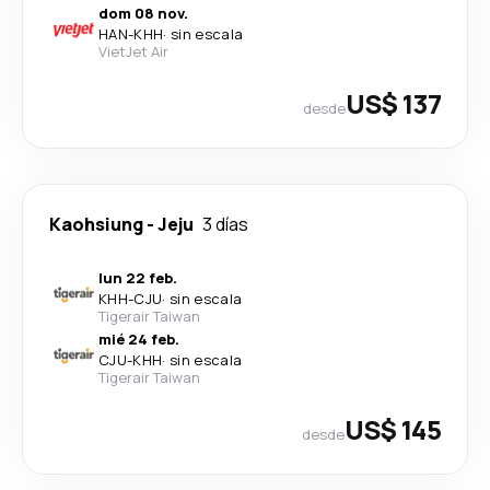
dom 08 nov.
HAN
-
KHH
·
sin escala
VietJet Air
US$ 137
desde
Kaohsiung
-
Jeju
3 días
lun 22 feb.
KHH
-
CJU
·
sin escala
Tigerair Taiwan
mié 24 feb.
CJU
-
KHH
·
sin escala
Tigerair Taiwan
US$ 145
desde