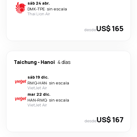
sáb 24 abr.
DMK
-
TPE
·
sin escala
Thai Lion Air
US$ 165
desde
Taichung
-
Hanoi
4 días
sáb 19 dic.
RMQ
-
HAN
·
sin escala
VietJet Air
mar 22 dic.
HAN
-
RMQ
·
sin escala
VietJet Air
US$ 167
desde