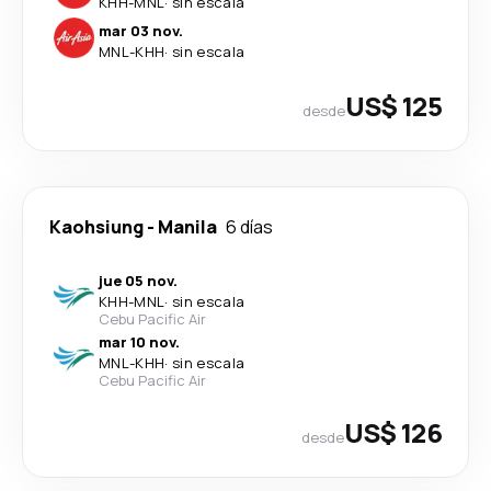
KHH
-
MNL
·
sin escala
mar 03 nov.
MNL
-
KHH
·
sin escala
US$ 125
desde
Kaohsiung
-
Manila
6 días
jue 05 nov.
KHH
-
MNL
·
sin escala
Cebu Pacific Air
mar 10 nov.
MNL
-
KHH
·
sin escala
Cebu Pacific Air
US$ 126
desde