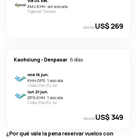
vie 04 set.
KMJ
-
KHH
·
sin escala
Tigerair Taiwan
US$ 269
desde
Kaohsiung
-
Denpasar
6 días
mié 16 jun.
KHH
-
DPS
·
1 escala
Cebu Pacific Air
lun 21 jun.
DPS
-
KHH
·
1 escala
Cebu Pacific Air
US$ 349
desde
¿Por qué vale la pena reservar vuelos con