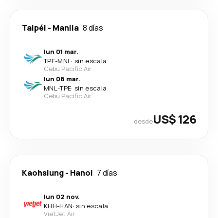
Taipéi
-
Manila
8 días
lun 01 mar.
TPE
-
MNL
·
sin escala
Cebu Pacific Air
lun 08 mar.
MNL
-
TPE
·
sin escala
Cebu Pacific Air
US$ 126
desde
Kaohsiung
-
Hanoi
7 días
lun 02 nov.
KHH
-
HAN
·
sin escala
VietJet Air