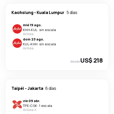
Kaohsiung
-
Kuala Lumpur
5 días
mié 19 ago.
KHH
-
KUL
·
sin escala
AirAsia
dom 23 ago.
KUL
-
KHH
·
sin escala
AirAsia
US$ 218
desde
Taipéi
-
Jakarta
6 días
vie 09 abr.
TPE
-
CGK
·
1 escala
AirAsia X