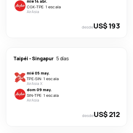
mié 14 abr.
CGK
-
TPE
·
1 escala
AirAsia
US$ 193
desde
Taipéi
-
Singapur
5 días
mié 05 may.
TPE
-
SIN
·
1 escala
AirAsia X
dom 09 may.
SIN
-
TPE
·
1 escala
AirAsia
US$ 212
desde