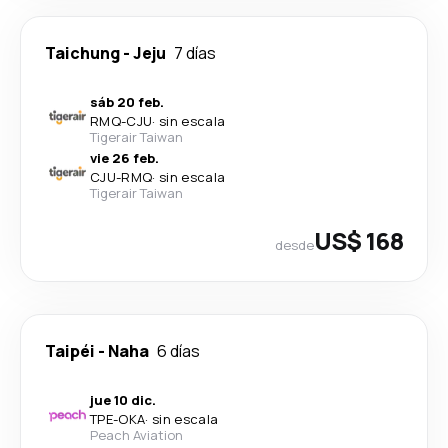
Taichung
-
Jeju
7 días
sáb 20 feb.
RMQ
-
CJU
·
sin escala
Tigerair Taiwan
vie 26 feb.
CJU
-
RMQ
·
sin escala
Tigerair Taiwan
US$ 168
desde
Taipéi
-
Naha
6 días
jue 10 dic.
TPE
-
OKA
·
sin escala
Peach Aviation