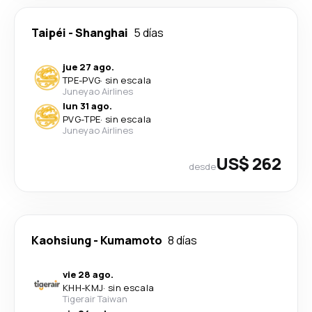
Taipéi
-
Shanghai
5 días
jue 27 ago.
TPE
-
PVG
·
sin escala
Juneyao Airlines
lun 31 ago.
PVG
-
TPE
·
sin escala
Juneyao Airlines
US$ 262
desde
Kaohsiung
-
Kumamoto
8 días
vie 28 ago.
KHH
-
KMJ
·
sin escala
Tigerair Taiwan