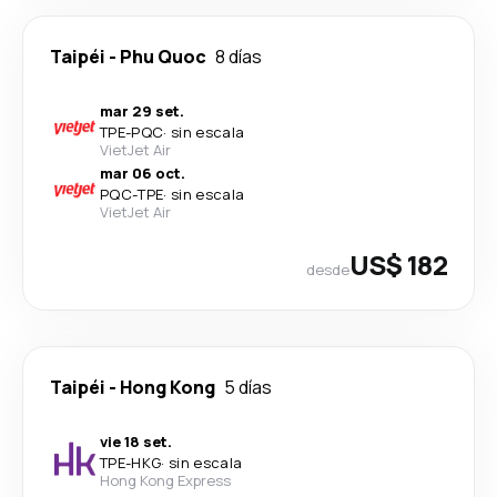
Taipéi
-
Phu Quoc
8 días
mar 29 set.
TPE
-
PQC
·
sin escala
VietJet Air
mar 06 oct.
PQC
-
TPE
·
sin escala
VietJet Air
US$ 182
desde
Taipéi
-
Hong Kong
5 días
vie 18 set.
TPE
-
HKG
·
sin escala
Hong Kong Express