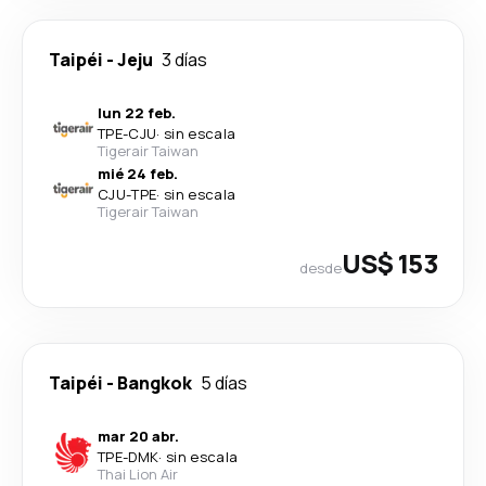
Taipéi
-
Jeju
3 días
lun 22 feb.
TPE
-
CJU
·
sin escala
Tigerair Taiwan
mié 24 feb.
CJU
-
TPE
·
sin escala
Tigerair Taiwan
US$ 153
desde
Taipéi
-
Bangkok
5 días
mar 20 abr.
TPE
-
DMK
·
sin escala
Thai Lion Air