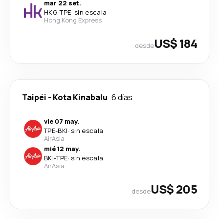
mar 22 set.
HKG
-
TPE
·
sin escala
Hong Kong Express
US$ 184
desde
Taipéi
-
Kota Kinabalu
6 días
vie 07 may.
TPE
-
BKI
·
sin escala
AirAsia
mié 12 may.
BKI
-
TPE
·
sin escala
AirAsia
US$ 205
desde