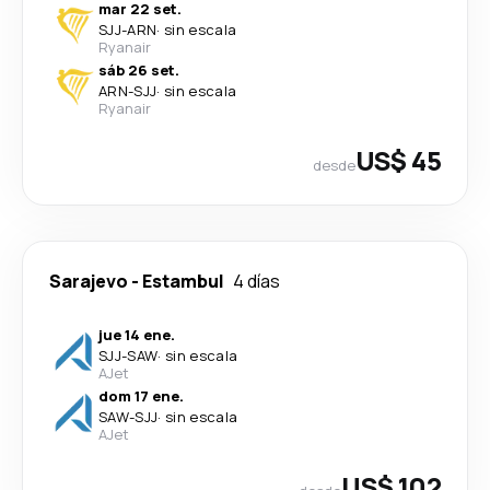
mar 22 set.
SJJ
-
ARN
·
sin escala
Ryanair
sáb 26 set.
ARN
-
SJJ
·
sin escala
Ryanair
US$ 45
desde
Sarajevo
-
Estambul
4 días
jue 14 ene.
SJJ
-
SAW
·
sin escala
AJet
dom 17 ene.
SAW
-
SJJ
·
sin escala
AJet
US$ 102