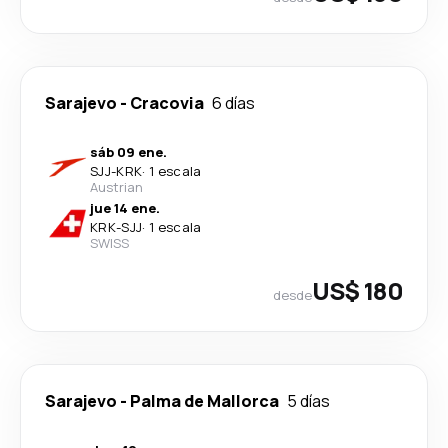
Sarajevo
-
Cracovia
6 días
sáb 09 ene.
SJJ
-
KRK
·
1 escala
Austrian
jue 14 ene.
KRK
-
SJJ
·
1 escala
SWISS
US$ 180
desde
Sarajevo
-
Palma de Mallorca
5 días