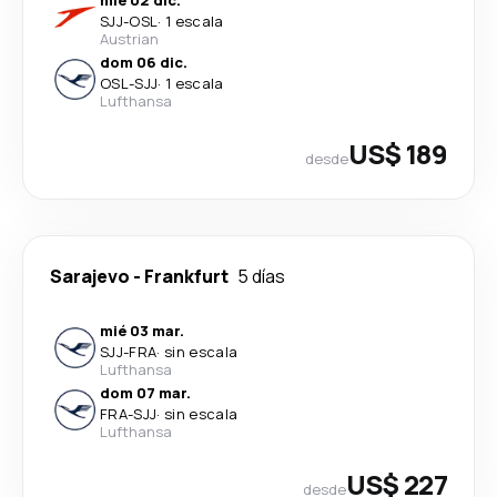
mié 02 dic.
SJJ
-
OSL
·
1 escala
Austrian
dom 06 dic.
OSL
-
SJJ
·
1 escala
Lufthansa
US$ 189
desde
Sarajevo
-
Frankfurt
5 días
mié 03 mar.
SJJ
-
FRA
·
sin escala
Lufthansa
dom 07 mar.
FRA
-
SJJ
·
sin escala
Lufthansa
US$ 227
desde