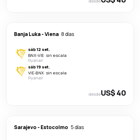
desde
Banja Luka
-
Viena
8 días
sáb 12 set.
BNX
-
VIE
·
sin escala
Ryanair
sáb 19 set.
VIE
-
BNX
·
sin escala
Ryanair
US$ 40
desde
Sarajevo
-
Estocolmo
5 días