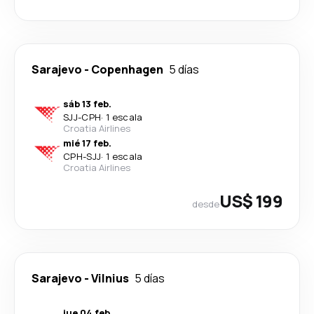
Sarajevo
-
Copenhagen
5 días
sáb 13 feb.
SJJ
-
CPH
·
1 escala
Croatia Airlines
mié 17 feb.
CPH
-
SJJ
·
1 escala
Croatia Airlines
US$ 199
desde
Sarajevo
-
Vilnius
5 días
jue 04 feb.