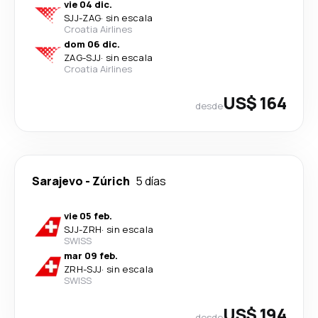
vie 04 dic.
SJJ
-
ZAG
·
sin escala
Croatia Airlines
dom 06 dic.
ZAG
-
SJJ
·
sin escala
Croatia Airlines
US$ 164
desde
Sarajevo
-
Zúrich
5 días
vie 05 feb.
SJJ
-
ZRH
·
sin escala
SWISS
mar 09 feb.
ZRH
-
SJJ
·
sin escala
SWISS
US$ 194
desde