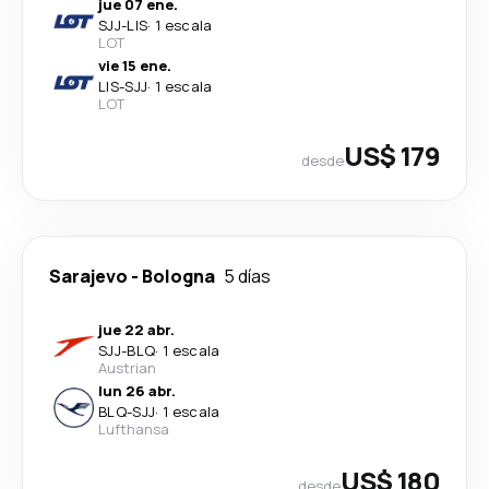
jue 07 ene.
SJJ
-
LIS
·
1 escala
LOT
vie 15 ene.
LIS
-
SJJ
·
1 escala
LOT
US$ 179
desde
Sarajevo
-
Bologna
5 días
jue 22 abr.
SJJ
-
BLQ
·
1 escala
Austrian
lun 26 abr.
BLQ
-
SJJ
·
1 escala
Lufthansa
US$ 180
desde