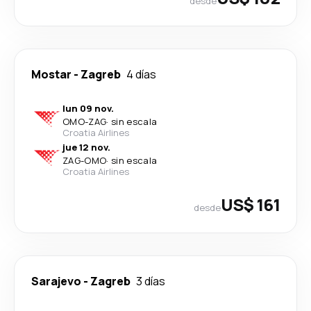
desde
Mostar
-
Zagreb
4 días
lun 09 nov.
OMO
-
ZAG
·
sin escala
Croatia Airlines
jue 12 nov.
ZAG
-
OMO
·
sin escala
Croatia Airlines
US$ 161
desde
Sarajevo
-
Zagreb
3 días