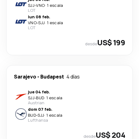
SJJ
-
VNO
·
1 escala
LOT
lun 08 feb.
VNO
-
SJJ
·
1 escala
LOT
US$ 199
desde
Sarajevo
-
Budapest
4 días
jue 04 feb.
SJJ
-
BUD
·
1 escala
Austrian
dom 07 feb.
BUD
-
SJJ
·
1 escala
Lufthansa
US$ 204
desde