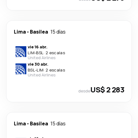
Lima
-
Basilea
15 días
vie 16 abr.
LIM
-
BSL
·
2 escalas
United Airlines
vie 30 abr.
BSL
-
LIM
·
2 escalas
United Airlines
US$ 2 283
desde
Lima
-
Basilea
15 días