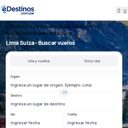
Vuelos baratos
Vuelos desde Lima
Vuelos a
Suiza
Vuelos desde Lima a Suiza
Lima Suiza
- Buscar vuelos
Ida y vuelta
Solo ida
Orgien
Destino
Ida
Vuelta