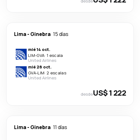
desde
Lima
-
Ginebra
15 días
mié 14 oct.
LIM
-
GVA
·
1 escala
United Airlines
mié 28 oct.
GVA
-
LIM
·
2 escalas
United Airlines
US$ 1 222
desde
Lima
-
Ginebra
11 días