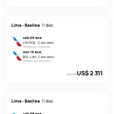
Lima
-
Basilea
11 días
sáb 09 ene.
LIM
-
BSL
·
2 escalas
American Airlines
mar 19 ene.
BSL
-
LIM
·
2 escalas
American Airlines
US$ 2 311
desde
Lima
-
Basilea
11 días
sáb 09 ene.