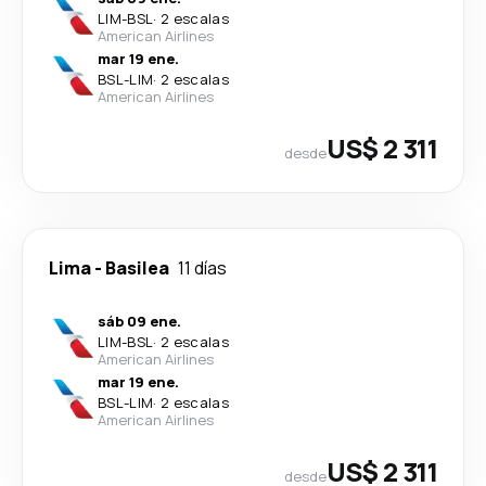
LIM
-
BSL
·
2 escalas
American Airlines
mar 19 ene.
BSL
-
LIM
·
2 escalas
American Airlines
US$ 2 311
desde
Lima
-
Basilea
11 días
sáb 09 ene.
LIM
-
BSL
·
2 escalas
American Airlines
mar 19 ene.
BSL
-
LIM
·
2 escalas
American Airlines
US$ 2 311
desde