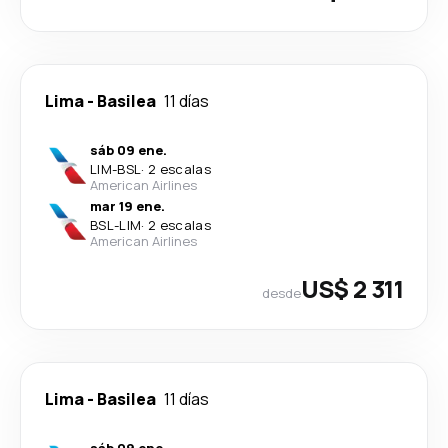
Lima
-
Basilea
11 días
sáb 09 ene.
LIM
-
BSL
·
2 escalas
American Airlines
mar 19 ene.
BSL
-
LIM
·
2 escalas
American Airlines
US$ 2 311
desde
Lima
-
Basilea
11 días