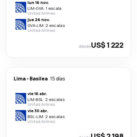
lun 16 nov.
LIM
-
GVA
·
1 escala
United Airlines
jue 26 nov.
GVA
-
LIM
·
2 escalas
United Airlines
US$ 1 222
desde
Lima
-
Basilea
15 días
vie 16 abr.
LIM
-
BSL
·
2 escalas
United Airlines
vie 30 abr.
BSL
-
LIM
·
2 escalas
United Airlines
US$ 2 198