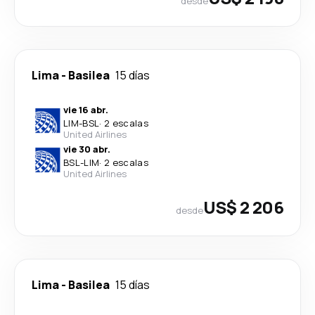
desde
Lima
-
Basilea
15 días
vie 16 abr.
LIM
-
BSL
·
2 escalas
United Airlines
vie 30 abr.
BSL
-
LIM
·
2 escalas
United Airlines
US$ 2 206
desde
Lima
-
Basilea
15 días