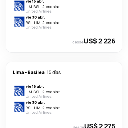
vie 16 abr.
LIM
-
BSL
·
2 escalas
United Airlines
vie 30 abr.
BSL
-
LIM
·
2 escalas
United Airlines
US$ 2 226
desde
Lima
-
Basilea
15 días
vie 16 abr.
LIM
-
BSL
·
2 escalas
United Airlines
vie 30 abr.
BSL
-
LIM
·
2 escalas
United Airlines
US$ 2 275
desde