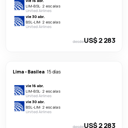
vie 16 abr.
LIM
-
BSL
·
2 escalas
United Airlines
vie 30 abr.
BSL
-
LIM
·
2 escalas
United Airlines
US$ 2 283
desde
Lima
-
Basilea
15 días
vie 16 abr.
LIM
-
BSL
·
2 escalas
United Airlines
vie 30 abr.
BSL
-
LIM
·
2 escalas
United Airlines
US$ 2 283
desde