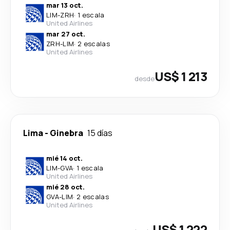
mar 13 oct.
LIM
-
ZRH
·
1 escala
United Airlines
mar 27 oct.
ZRH
-
LIM
·
2 escalas
United Airlines
US$ 1 213
desde
Lima
-
Ginebra
15 días
mié 14 oct.
LIM
-
GVA
·
1 escala
United Airlines
mié 28 oct.
GVA
-
LIM
·
2 escalas
United Airlines
US$ 1 222