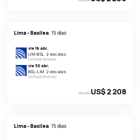
Lima
-
Basilea
15 días
vie 16 abr.
LIM
-
BSL
·
2 escalas
United Airlines
vie 30 abr.
BSL
-
LIM
·
2 escalas
United Airlines
US$ 2 208
desde
Lima
-
Basilea
15 días