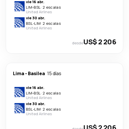
vie 16 abr.
LIM
-
BSL
·
2 escalas
United Airlines
vie 30 abr.
BSL
-
LIM
·
2 escalas
United Airlines
US$ 2 206
desde
Lima
-
Basilea
15 días
vie 16 abr.
LIM
-
BSL
·
2 escalas
United Airlines
vie 30 abr.
BSL
-
LIM
·
2 escalas
United Airlines
US$ 2 206
desde