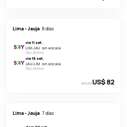
Lima
-
Jauja
8 días
vie 11 set.
LIM
-
JAU
·
sin escala
Sky Airline
vie 18 set.
JAU
-
LIM
·
sin escala
Sky Airline
US$ 82
desde
Lima
-
Jauja
7 días