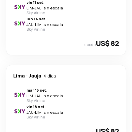
vie 11 set.
LIM
-
JAU
·
sin escala
Sky Airline
lun 14 set.
JAU
-
LIM
·
sin escala
Sky Airline
US$ 82
desde
Lima
-
Jauja
4 días
mar 15 set.
LIM
-
JAU
·
sin escala
Sky Airline
vie 18 set.
JAU
-
LIM
·
sin escala
Sky Airline
US$ 82