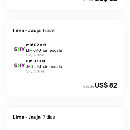
Lima
-
Jauja
6 días
mié 02 set.
LIM
-
JAU
·
sin escala
Sky Airline
lun 07 set.
JAU
-
LIM
·
sin escala
Sky Airline
US$ 82
desde
Lima
-
Jauja
7 días