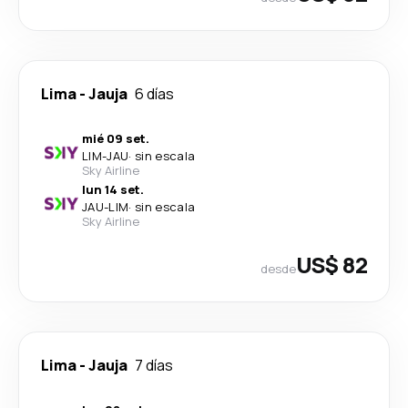
Lima
-
Jauja
6 días
mié 09 set.
LIM
-
JAU
·
sin escala
Sky Airline
lun 14 set.
JAU
-
LIM
·
sin escala
Sky Airline
US$ 82
desde
Lima
-
Jauja
7 días