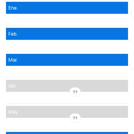
Ene.
Feb.
Mar.
Abr.
??
May.
??