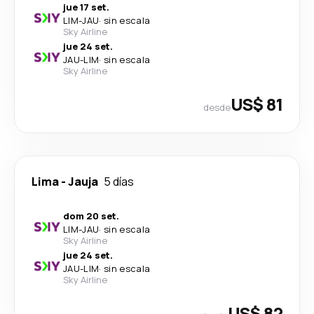
jue 17 set.
LIM
-
JAU
·
sin escala
Sky Airline
jue 24 set.
JAU
-
LIM
·
sin escala
Sky Airline
US$ 81
desde
Lima
-
Jauja
5 días
dom 20 set.
LIM
-
JAU
·
sin escala
Sky Airline
jue 24 set.
JAU
-
LIM
·
sin escala
Sky Airline
US$ 82