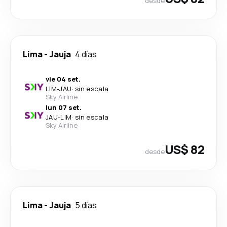
desde
Lima
-
Jauja
4 días
vie 04 set.
LIM
-
JAU
·
sin escala
Sky Airline
lun 07 set.
JAU
-
LIM
·
sin escala
Sky Airline
US$ 82
desde
Lima
-
Jauja
5 días