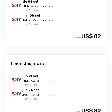
vie 04 set.
LIM
-
JAU
·
sin escala
Sky Airline
mar 08 set.
JAU
-
LIM
·
sin escala
Sky Airline
US$ 82
desde
Lima
-
Jauja
4 días
lun 21 set.
LIM
-
JAU
·
sin escala
Sky Airline
jue 24 set.
JAU
-
LIM
·
sin escala
Sky Airline
US$ 82
desde