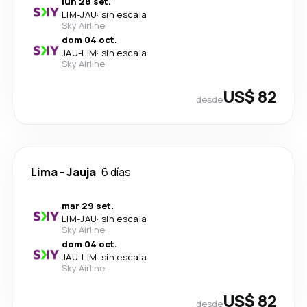
lun 28 set.
LIM
-
JAU
·
sin escala
Sky Airline
dom 04 oct.
JAU
-
LIM
·
sin escala
Sky Airline
US$ 82
desde
Lima
-
Jauja
6 días
mar 29 set.
LIM
-
JAU
·
sin escala
Sky Airline
dom 04 oct.
JAU
-
LIM
·
sin escala
Sky Airline
US$ 82
desde