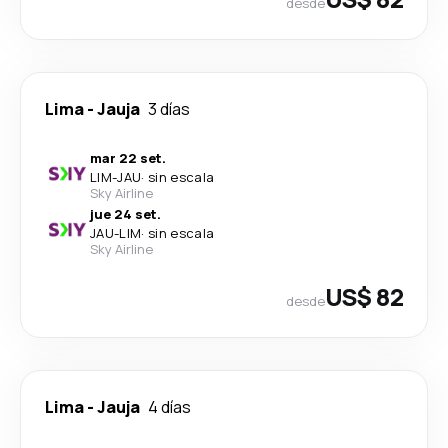
desde
Lima
-
Jauja
3 días
mar 22 set.
LIM
-
JAU
·
sin escala
Sky Airline
jue 24 set.
JAU
-
LIM
·
sin escala
Sky Airline
US$ 82
desde
Lima
-
Jauja
4 días