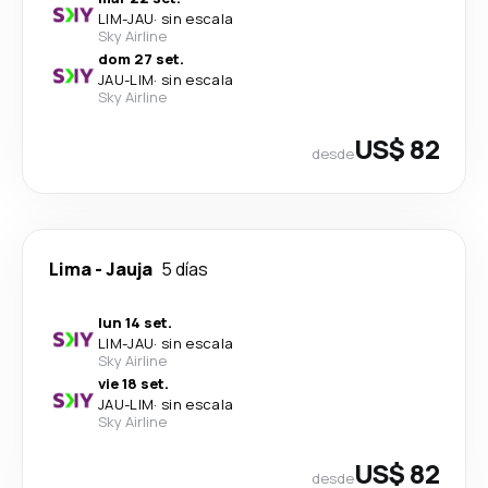
LIM
-
JAU
·
sin escala
Sky Airline
dom 27 set.
JAU
-
LIM
·
sin escala
Sky Airline
US$ 82
desde
Lima
-
Jauja
5 días
lun 14 set.
LIM
-
JAU
·
sin escala
Sky Airline
vie 18 set.
JAU
-
LIM
·
sin escala
Sky Airline
US$ 82
desde