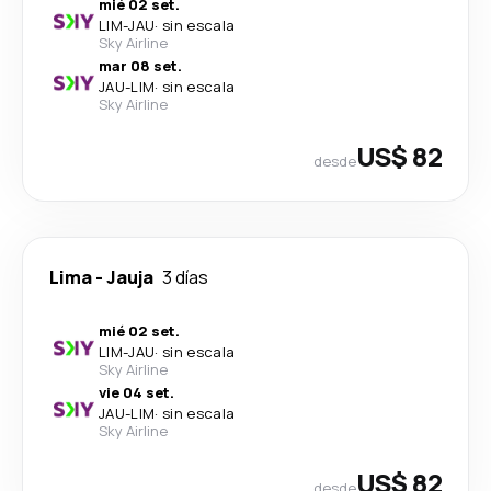
mié 02 set.
LIM
-
JAU
·
sin escala
Sky Airline
mar 08 set.
JAU
-
LIM
·
sin escala
Sky Airline
US$ 82
desde
Lima
-
Jauja
3 días
mié 02 set.
LIM
-
JAU
·
sin escala
Sky Airline
vie 04 set.
JAU
-
LIM
·
sin escala
Sky Airline
US$ 82
desde