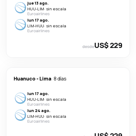
jue 13 ago.
HUU
-
LIM
·
sin escala
Euroairlines
lun 17 ago.
LIM
-
HUU
·
sin escala
Euroairlines
US$ 229
desde
Huanuco
-
Lima
8 días
lun 17 ago.
HUU
-
LIM
·
sin escala
Euroairlines
lun 24 ago.
LIM
-
HUU
·
sin escala
Euroairlines
US$ 229