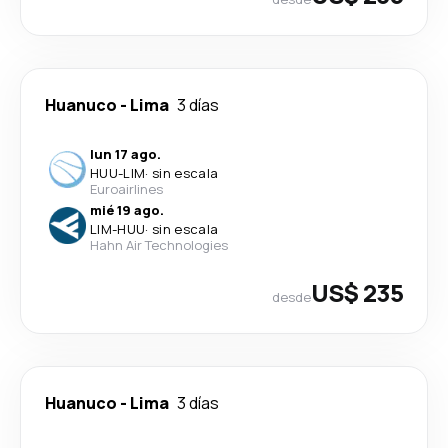
Huanuco
-
Lima
3 días
lun 17 ago.
HUU
-
LIM
·
sin escala
Euroairlines
mié 19 ago.
LIM
-
HUU
·
sin escala
Hahn Air Technologies
US$ 235
desde
Huanuco
-
Lima
3 días