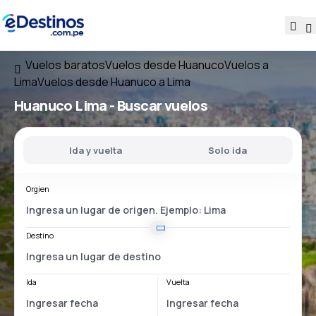
Vuelos baratos
Vuelos desde Huanuco
Vuelos a
Lima
Vuelos desde Huanuco a Lima
Huanuco Lima
- Buscar vuelos
Ida y vuelta
Solo ida
Orgien
Destino
Ida
Vuelta