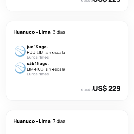
desde
Huanuco
-
Lima
3 días
jue 13 ago.
HUU
-
LIM
·
sin escala
Euroairlines
sáb 15 ago.
LIM
-
HUU
·
sin escala
Euroairlines
US$ 229
desde
Huanuco
-
Lima
7 días