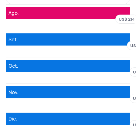
Ago.
US$ 214
Set.
US
Oct.
U
Nov.
U
Dic.
U