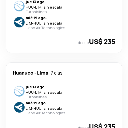
jue 13 ago.
HUU
-
LIM
·
sin escala
Euroairlines
mié 19 ago.
LIM
-
HUU
·
sin escala
Hahn Air Technologies
US$ 235
desde
Huanuco
-
Lima
7 días
jue 13 ago.
HUU
-
LIM
·
sin escala
Euroairlines
mié 19 ago.
LIM
-
HUU
·
sin escala
Hahn Air Technologies
US$ 235
desde