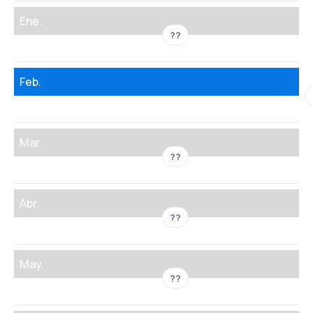
Ene.
??
Feb.
Mar.
??
Abr.
??
May.
??