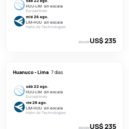
sáb 22 ago.
HUU
-
LIM
·
sin escala
Euroairlines
mié 26 ago.
LIM
-
HUU
·
sin escala
Hahn Air Technologies
US$ 235
desde
Huanuco
-
Lima
7 días
sáb 22 ago.
HUU
-
LIM
·
sin escala
Euroairlines
vie 28 ago.
LIM
-
HUU
·
sin escala
Hahn Air Technologies
US$ 235
desde