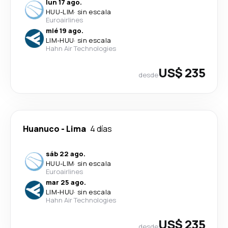
lun 17 ago.
HUU
-
LIM
·
sin escala
Euroairlines
mié 19 ago.
LIM
-
HUU
·
sin escala
Hahn Air Technologies
US$ 235
desde
Huanuco
-
Lima
4 días
sáb 22 ago.
HUU
-
LIM
·
sin escala
Euroairlines
mar 25 ago.
LIM
-
HUU
·
sin escala
Hahn Air Technologies
US$ 235
desde