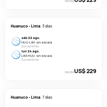
desde
Huanuco
-
Lima
3 días
sáb 22 ago.
HUU
-
LIM
·
sin escala
Euroairlines
lun 24 ago.
LIM
-
HUU
·
sin escala
Euroairlines
US$ 229
desde
Huanuco
-
Lima
7 días