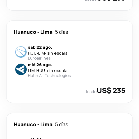
Huanuco
-
Lima
5 días
sáb 22 ago.
HUU
-
LIM
·
sin escala
Euroairlines
mié 26 ago.
LIM
-
HUU
·
sin escala
Hahn Air Technologies
US$ 235
desde
Huanuco
-
Lima
5 días