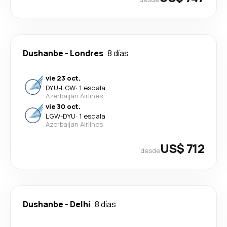
Dushanbe
-
Londres
8 días
vie 23 oct.
DYU
-
LGW
·
1 escala
Azerbaijan Airlines
vie 30 oct.
LGW
-
DYU
·
1 escala
Azerbaijan Airlines
US$ 712
desde
Dushanbe
-
Delhi
8 días