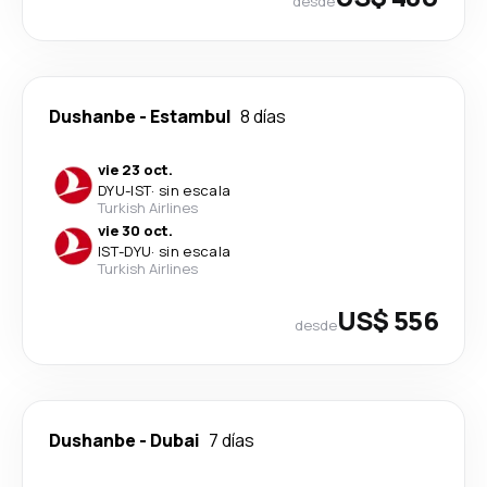
desde
Dushanbe
-
Estambul
8 días
vie 23 oct.
DYU
-
IST
·
sin escala
Turkish Airlines
vie 30 oct.
IST
-
DYU
·
sin escala
Turkish Airlines
US$ 556
desde
Dushanbe
-
Dubai
7 días