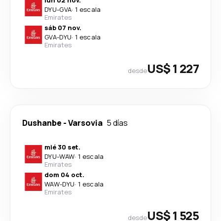
DYU
-
GVA
·
1 escala
Emirates
sáb 07 nov.
GVA
-
DYU
·
1 escala
Emirates
US$ 1 227
desde
Dushanbe
-
Varsovia
5 días
mié 30 set.
DYU
-
WAW
·
1 escala
Emirates
dom 04 oct.
WAW
-
DYU
·
1 escala
Emirates
US$ 1 525
desde