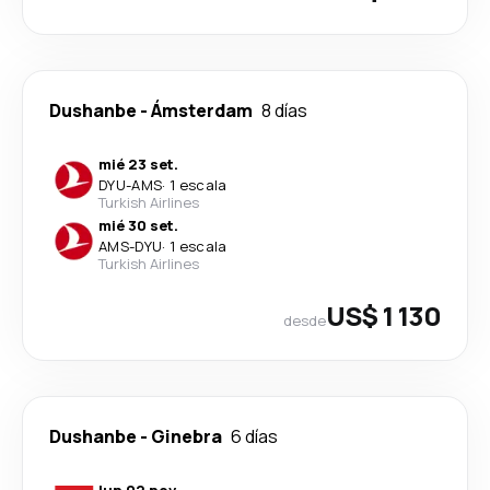
Dushanbe
-
Ámsterdam
8 días
mié 23 set.
DYU
-
AMS
·
1 escala
Turkish Airlines
mié 30 set.
AMS
-
DYU
·
1 escala
Turkish Airlines
US$ 1 130
desde
Dushanbe
-
Ginebra
6 días
lun 02 nov.