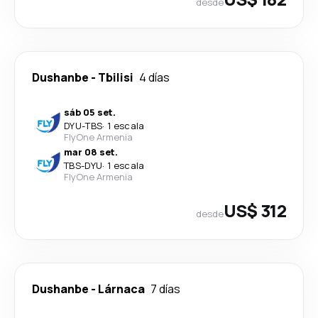
desde
Dushanbe
-
Tbilisi
4 días
sáb 05 set.
DYU
-
TBS
·
1 escala
FlyOne Armenia
mar 08 set.
TBS
-
DYU
·
1 escala
FlyOne Armenia
US$ 312
desde
Dushanbe
-
Lárnaca
7 días