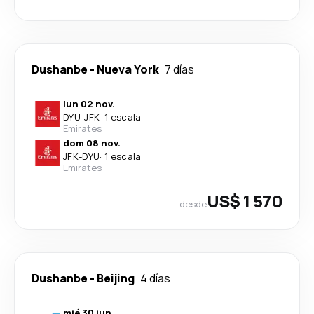
Dushanbe
-
Nueva York
7 días
lun 02 nov.
DYU
-
JFK
·
1 escala
Emirates
dom 08 nov.
JFK
-
DYU
·
1 escala
Emirates
US$ 1 570
desde
Dushanbe
-
Beijing
4 días
mié 30 jun.