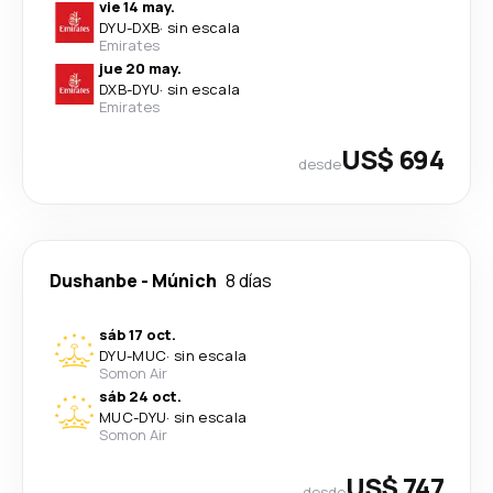
vie 14 may.
DYU
-
DXB
·
sin escala
Emirates
jue 20 may.
DXB
-
DYU
·
sin escala
Emirates
US$ 694
desde
Dushanbe
-
Múnich
8 días
sáb 17 oct.
DYU
-
MUC
·
sin escala
Somon Air
sáb 24 oct.
MUC
-
DYU
·
sin escala
Somon Air
US$ 747
desde