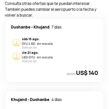
Consulta otras ofertas que te puedan interesar.
También puedes cambiar el aeropuerto o la fecha y
volver a buscar.
Dushanbe
-
Khujand
7 días
sáb 15 ago.
DYU
-
LBD
·
sin escala
Somon Air
vie 21 ago.
LBD
-
DYU
·
sin escala
Somon Air
US$ 140
desde
Khujand
-
Dushanbe
4 días