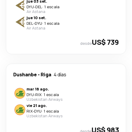
jue 03 set.
DYU
-
DEL
·
1 escala
Air Astana
jue 10 set.
DEL
-
DYU
·
1 escala
Air Astana
US$ 739
desde
Dushanbe
-
Riga
4 días
mar 18 ago.
DYU
-
RIX
·
1 escala
Uzbekistan Airways
vie 21 ago.
RIX
-
DYU
·
1 escala
Uzbekistan Airways
US$ 983
desde