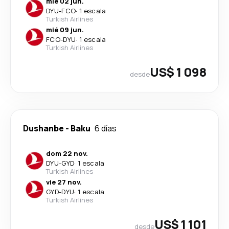
mié 02 jun.
DYU
-
FCO
·
1 escala
Turkish Airlines
mié 09 jun.
FCO
-
DYU
·
1 escala
Turkish Airlines
US$ 1 098
desde
Dushanbe
-
Baku
6 días
dom 22 nov.
DYU
-
GYD
·
1 escala
Turkish Airlines
vie 27 nov.
GYD
-
DYU
·
1 escala
Turkish Airlines
US$ 1 101
desde