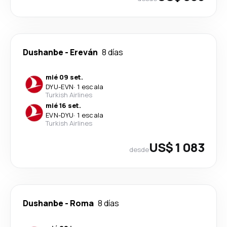
Dushanbe
-
Ereván
8 días
mié 09 set.
DYU
-
EVN
·
1 escala
Turkish Airlines
mié 16 set.
EVN
-
DYU
·
1 escala
Turkish Airlines
US$ 1 083
desde
Dushanbe
-
Roma
8 días