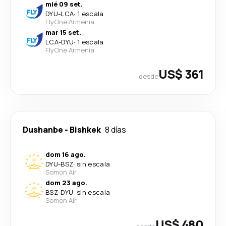
mié 09 set.
DYU
-
LCA
·
1 escala
FlyOne Armenia
mar 15 set.
LCA
-
DYU
·
1 escala
FlyOne Armenia
US$ 361
desde
Dushanbe
-
Bishkek
8 días
dom 16 ago.
DYU
-
BSZ
·
sin escala
Somon Air
dom 23 ago.
BSZ
-
DYU
·
sin escala
Somon Air
US$ 480