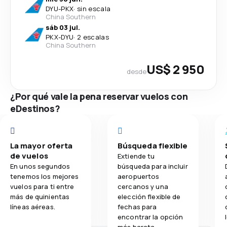
DYU
-
PKX
·
sin escala
China Southern
sáb 03 jul.
PKX
-
DYU
·
2 escalas
China Southern
US$ 2 950
desde
¿Por qué vale la pena reservar vuelos con
eDestinos?
La mayor oferta
Búsqueda flexible
de vuelos
Extiende tu
En unos segundos
búsqueda para incluir
tenemos los mejores
aeropuertos
vuelos para ti entre
cercanos y una
más de quinientas
elección flexible de
líneas aéreas.
fechas para
encontrar la opción
más barata.