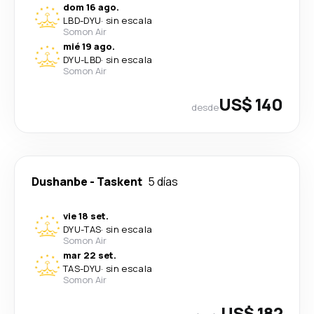
dom 16 ago.
LBD
-
DYU
·
sin escala
Somon Air
mié 19 ago.
DYU
-
LBD
·
sin escala
Somon Air
US$ 140
desde
Dushanbe
-
Taskent
5 días
vie 18 set.
DYU
-
TAS
·
sin escala
Somon Air
mar 22 set.
TAS
-
DYU
·
sin escala
Somon Air
US$ 182