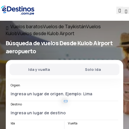
Vuelos baratos
Vuelos de Tayikistán
Vuelos
Kulob
Vuelos desde Kulob Airport
Búsqueda de vuelos
Desde
Kulob Airport
aeropuerto
Ida y vuelta
Solo ida
Orgien
Destino
Ida
Vuelta