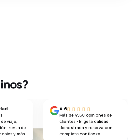
tinos?
idad
4.6
os
Más de 4950 opiniones de
de viaje,
clientes - Elige la calidad
ión, renta de
demostrada y reserva con
ocales y más.
completa confianza.