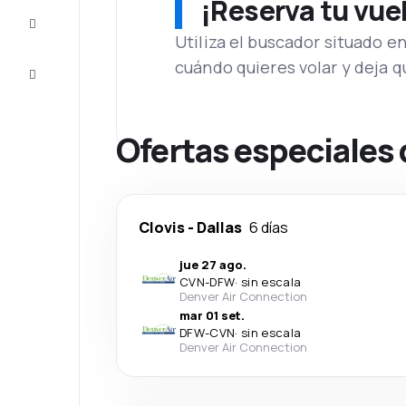
¡Reserva tu vue
Inspiración
y consejos
Utiliza el buscador situado e
cuándo quieres volar y deja 
Atención
al cliente
Ofertas especiales 
Clovis
-
Dallas
6 días
jue 27 ago.
CVN
-
DFW
·
sin escala
Denver Air Connection
mar 01 set.
DFW
-
CVN
·
sin escala
Denver Air Connection