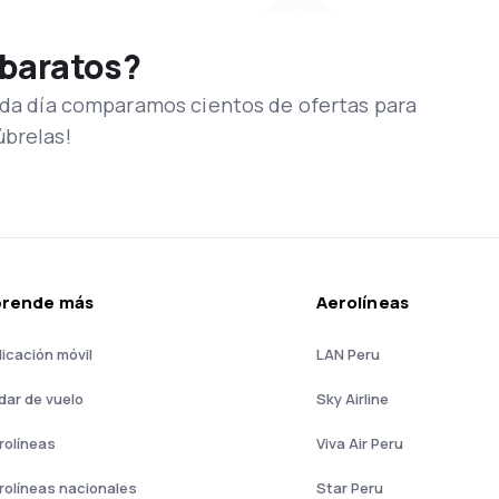
 baratos?
Cada día comparamos cientos de ofertas para
úbrelas!
prende más
Aerolíneas
licación móvil
LAN Peru
dar de vuelo
Sky Airline
rolíneas
Viva Air Peru
rolíneas nacionales
Star Peru