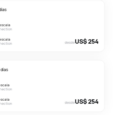
días
 escala
nection
 escala
US$ 254
desde
nection
 días
escala
nection
escala
US$ 254
desde
nection