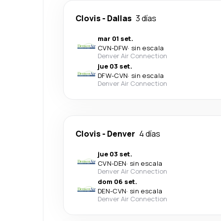
Clovis
-
Dallas
3 días
mar 01 set.
CVN
-
DFW
·
sin escala
Denver Air Connection
jue 03 set.
DFW
-
CVN
·
sin escala
Denver Air Connection
Clovis
-
Denver
4 días
jue 03 set.
CVN
-
DEN
·
sin escala
Denver Air Connection
dom 06 set.
DEN
-
CVN
·
sin escala
Denver Air Connection