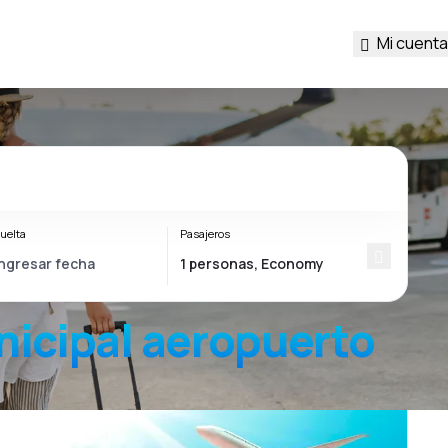
Mi cuenta
uelta
Pasajeros
nicipal
aeropuerto