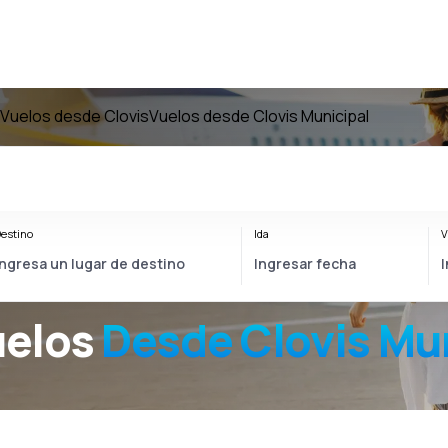
Vuelos desde Clovis
Vuelos desde Clovis Municipal
estino
Ida
V
uelos
Desde
Clovis Mu