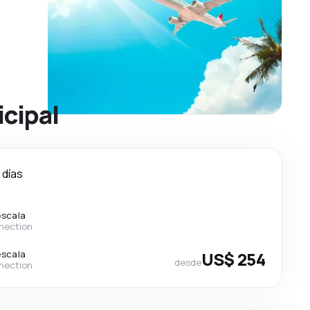
icipal
 días
escala
nection
escala
US$ 254
desde
nection