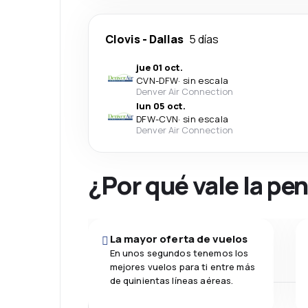
Clovis
-
Dallas
5 días
jue 01 oct.
CVN
-
DFW
·
sin escala
Denver Air Connection
lun 05 oct.
DFW
-
CVN
·
sin escala
Denver Air Connection
¿Por qué vale la pe
La mayor oferta de vuelos
En unos segundos tenemos los
mejores vuelos para ti entre más
de quinientas líneas aéreas.