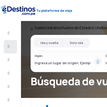
Tu plataforma de viaje
Vuelos baratos
Vuelos de Estados Unidos
Vuelo+Hotel
Ida y vuelta
Solo ida
Vuelos
baratos
Orgien
D
Viajes
Alojamientos
Búsqueda de v
Ofertas
Completa
el viaje