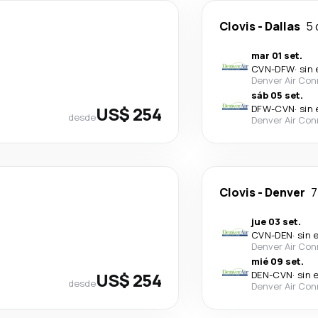
Clovis
-
Dallas
5 
mar 01 set.
CVN
-
DFW
·
sin
Denver Air Con
sáb 05 set.
US$ 254
DFW
-
CVN
·
sin
desde
Denver Air Con
Clovis
-
Denver
7
jue 03 set.
CVN
-
DEN
·
sin 
Denver Air Con
mié 09 set.
US$ 254
DEN
-
CVN
·
sin 
desde
Denver Air Con