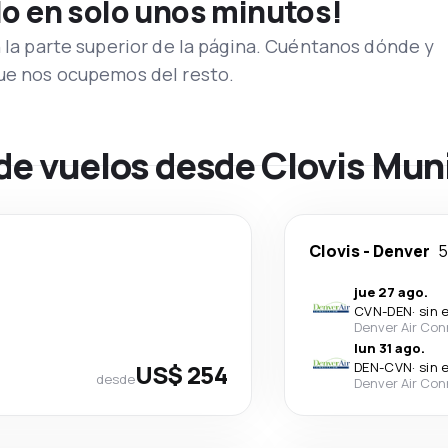
lo en solo unos minutos!
n la parte superior de la página. Cuéntanos dónde y
que nos ocupemos del resto.
de vuelos desde Clovis Mun
Clovis
-
Denver
5
jue 27 ago.
CVN
-
DEN
·
sin 
Denver Air Con
lun 31 ago.
US$ 254
DEN
-
CVN
·
sin 
desde
Denver Air Con