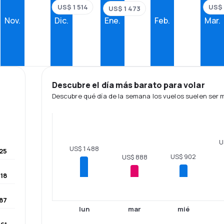
US$ 
US$ 1 514
US$ 1 473
Nov.
Dic.
Ene.
Feb.
Mar.
Descubre el día más barato para volar
Descubre qué día de la semana los vuelos suelen ser
U
US$ 1 488
25
US$ 902
US$ 888
118
187
lun
mar
mié