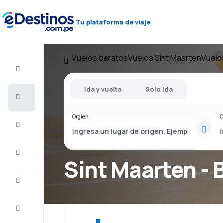
Tu plataforma de viaje
Vuelos baratos
Vuelos Sint Maarten
Vuelo
Vuelo+Hotel
Ida y vuelta
Solo ida
Vuelos
baratos
Orgien
D
Viajes
Alojamientos
Sint Maarten - 
Ofertas
Completa
el viaje