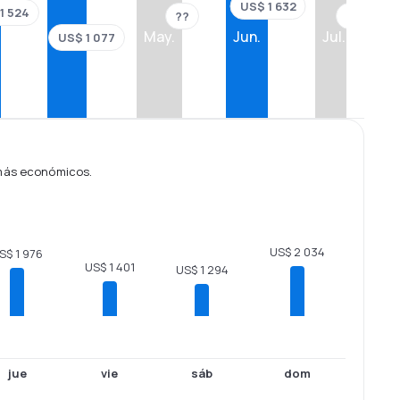
US$ 1 632
1 524
??
??
Abr.
May.
Jun.
Jul.
US$ 1 077
 más económicos.
US$ 2 034
S$ 1 976
US$ 1 401
US$ 1 294
jue
vie
sáb
dom