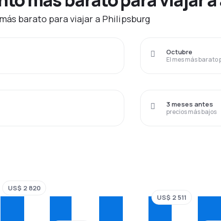
más barato para viajar a Philipsburg
Octubre
El mes más barato 
3 meses antes
precios más bajos
US$ 2 820
US$ 2 511