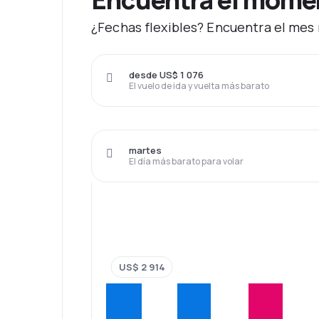
¿Fechas flexibles? Encuentra el mes 
desde US$ 1 076
El vuelo de ida y vuelta más barato
martes
El día más barato para volar
US$ 2 914