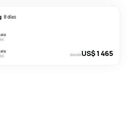
g
8 días
cala
nes
cala
US$ 1 465
desde
nes