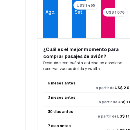
US$ 1 465
Ago.
Set.
Oct.
US$ 1 076
¿Cuál es el mejor momento para
comprar pasajes de avión?
Descubre con cuánta antelación conviene
reservar vuelos de ida y vuelta.
6 meses antes
a partir de
US$ 2 0
3 meses antes
a partir de
US$ 1 
30 días antes
a partir de
US$ 1 
7 días antes