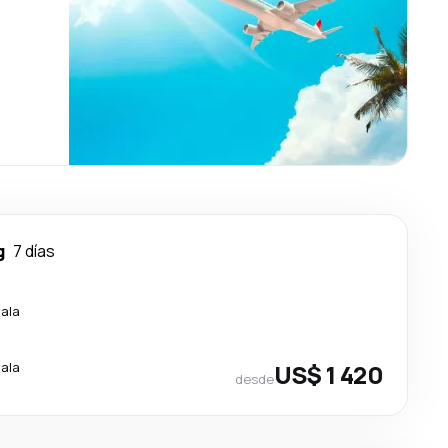
g
7 días
cala
cala
US$ 1 420
desde