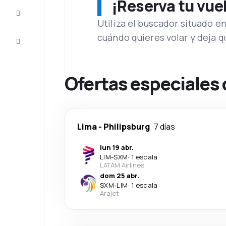
¡Reserva tu vue
Inspiración
y consejos
Utiliza el buscador situado e
cuándo quieres volar y deja 
Atención
al cliente
Ofertas especiales 
Lima
-
Philipsburg
7 días
lun 19 abr.
LIM
-
SXM
·
1 escala
LATAM Airlines
dom 25 abr.
SXM
-
LIM
·
1 escala
Arajet