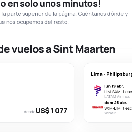
lo en solo unos minutos!
n la parte superior de la página. Cuéntanos dónde y
que nos ocupemos del resto.
de vuelos a Sint Maarten
Lima
-
Philipsbur
lun 19 abr.
LIM
-
SXM
·
1 es
LATAM Airlines
dom 25 abr.
US$ 1 077
SXM
-
LIM
·
1 es
desde
Winair