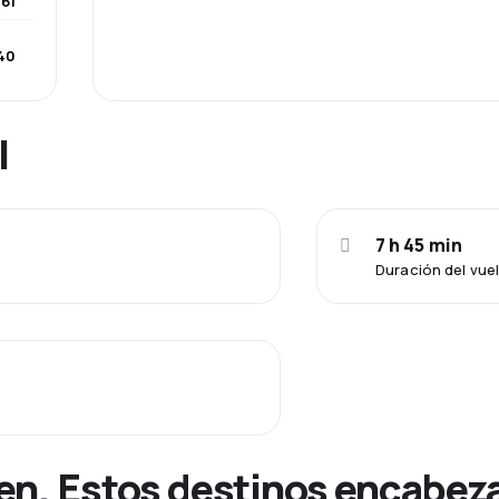
561
40
l
7 h 45 min
Duración del vue
en. Estos destinos encabezan