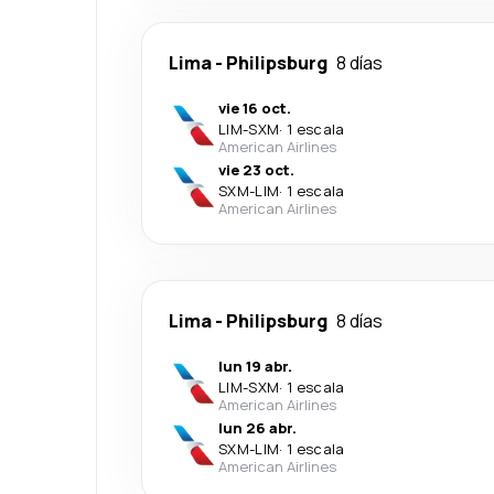
Lima
-
Philipsburg
8 días
vie 16 oct.
LIM
-
SXM
·
1 escala
American Airlines
vie 23 oct.
SXM
-
LIM
·
1 escala
American Airlines
Lima
-
Philipsburg
8 días
lun 19 abr.
LIM
-
SXM
·
1 escala
American Airlines
lun 26 abr.
SXM
-
LIM
·
1 escala
American Airlines