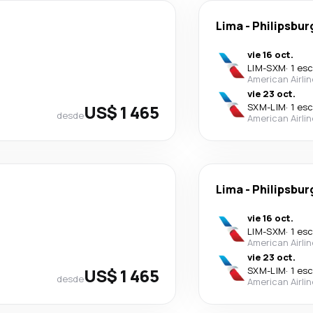
Lima
-
Philipsbur
vie 16 oct.
LIM
-
SXM
·
1 es
American Airli
vie 23 oct.
US$ 1 465
SXM
-
LIM
·
1 es
desde
American Airli
Lima
-
Philipsbur
vie 16 oct.
LIM
-
SXM
·
1 es
American Airli
vie 23 oct.
US$ 1 465
SXM
-
LIM
·
1 es
desde
American Airli