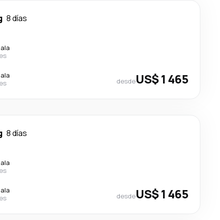
g
8 días
cala
nes
cala
US$ 1 465
desde
nes
g
8 días
cala
nes
cala
US$ 1 465
desde
nes