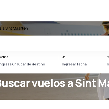
s a Sint Maarten
estino
Ida
V
Buscar vuelos a Sint 