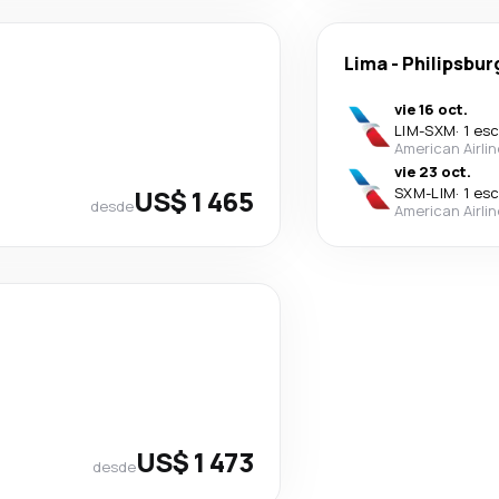
Lima
-
Philipsbur
vie 16 oct.
LIM
-
SXM
·
1 es
American Airli
vie 23 oct.
US$ 1 465
SXM
-
LIM
·
1 es
desde
American Airli
US$ 1 473
desde