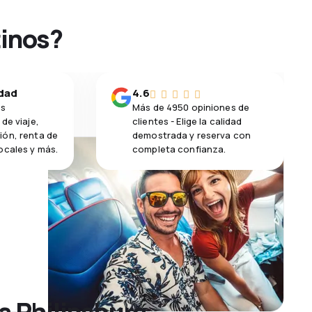
tinos?
idad
4.6
os
Más de 4950 opiniones de
de viaje,
clientes - Elige la calidad
ión, renta de
demostrada y reserva con
ocales y más.
completa confianza.
a Philipsburg