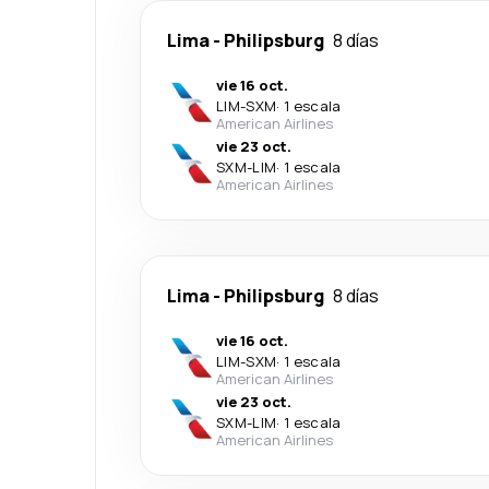
Lima
-
Philipsburg
8 días
vie 16 oct.
LIM
-
SXM
·
1 escala
American Airlines
vie 23 oct.
SXM
-
LIM
·
1 escala
American Airlines
Lima
-
Philipsburg
8 días
vie 16 oct.
LIM
-
SXM
·
1 escala
American Airlines
vie 23 oct.
SXM
-
LIM
·
1 escala
American Airlines