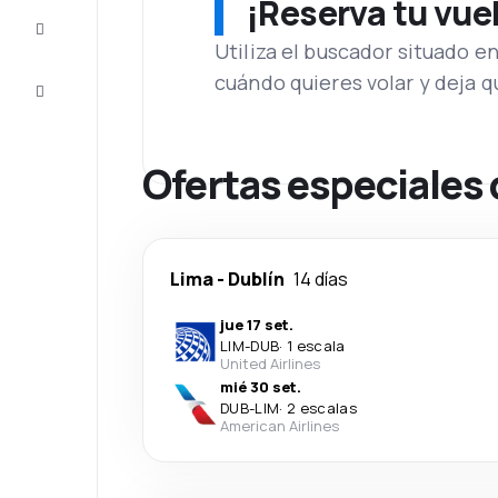
¡Reserva tu vue
Inspiración
y consejos
Utiliza el buscador situado e
cuándo quieres volar y deja 
Atención
al cliente
Ofertas especiales 
Lima
-
Dublín
14 días
jue 17 set.
LIM
-
DUB
·
1 escala
United Airlines
mié 30 set.
DUB
-
LIM
·
2 escalas
American Airlines