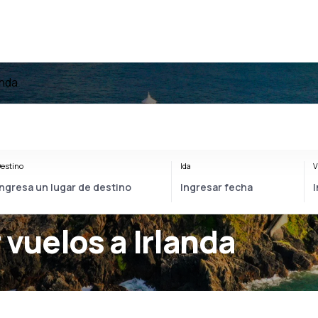
anda
estino
Ida
V
 vuelos a Irlanda