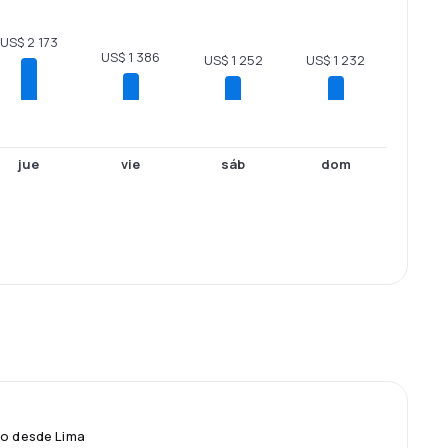
US$ 2 173
US$ 1 386
US$ 1 252
US$ 1 232
jue
vie
sáb
dom
lo desde Lima