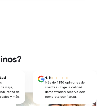
tinos?
idad
4.6
os
Más de 4950 opiniones de
de viaje,
clientes - Elige la calidad
ión, renta de
demostrada y reserva con
ocales y más.
completa confianza.