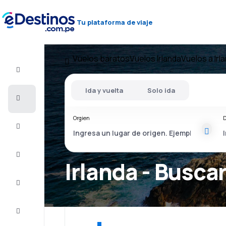
Tu plataforma de viaje
Vuelos baratos
Vuelos Irlanda
Vuelos a Irl
Vuelo+Hotel
Ida y vuelta
Solo ida
Vuelos
baratos
Orgien
D
Viajes
Alojamientos
Irlanda - Buscar
Ofertas
Completa
el viaje