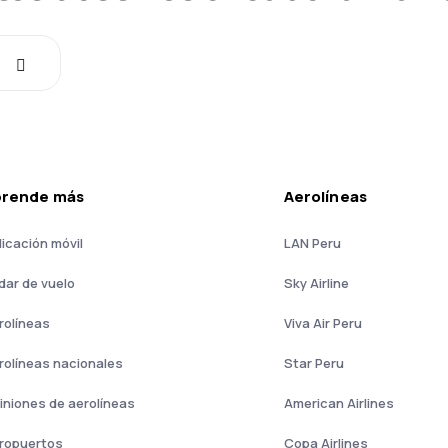
prende más
Aerolíneas
licación móvil
LAN Peru
dar de vuelo
Sky Airline
rolíneas
Viva Air Peru
rolíneas nacionales
Star Peru
iniones de aerolíneas
American Airlines
ropuertos
Copa Airlines