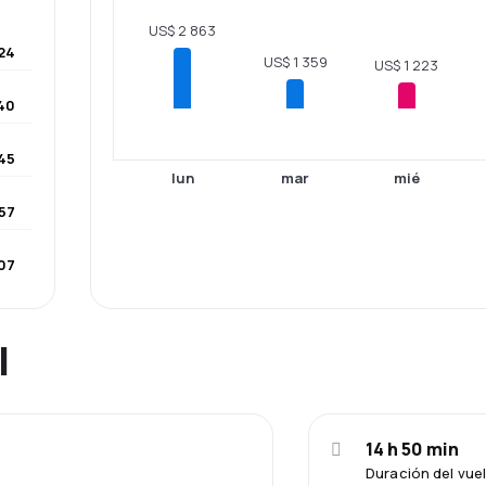
US$ 2 863
24
US$ 1 359
US$ 1 223
40
45
lun
mar
mié
157
07
l
14 h 50 min
Duración del vue