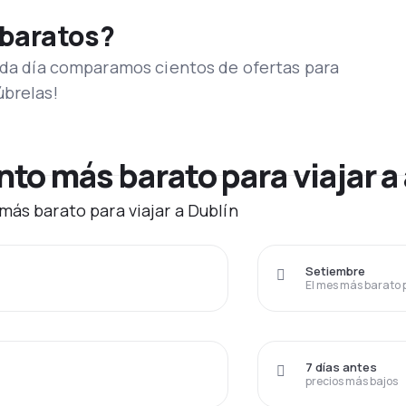
 baratos?
Cada día comparamos cientos de ofertas para
úbrelas!
o más barato para viajar a 
más barato para viajar a Dublín
Setiembre
El mes más barato 
7 días antes
precios más bajos