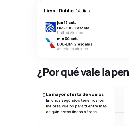
Lima
-
Dublín
14 días
jue 17 set.
LIM
-
DUB
·
1 escala
United Airlines
mié 30 set.
DUB
-
LIM
·
2 escalas
American Airlines
¿Por qué vale la pe
La mayor oferta de vuelos
En unos segundos tenemos los
mejores vuelos para ti entre más
de quinientas líneas aéreas.