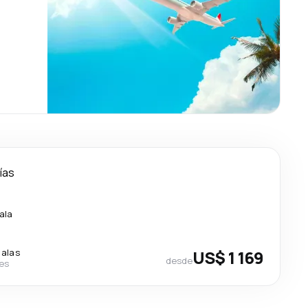
ías
ala
calas
US$ 1 169
desde
nes