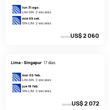
lun 31 ago.
LIM
-
SIN
·
2 escalas
mié 09 set.
SIN
-
LIM
·
2 escalas
US$ 2 060
desde
Lima
-
Singapur
17 días
mar 02 feb.
LIM
-
SIN
·
2 escalas
jue 18 feb.
SIN
-
LIM
·
2 escalas
US$ 2 072
desde