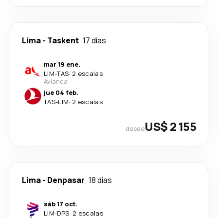
Lima
-
Taskent
17 días
mar 19 ene.
LIM
-
TAS
·
2 escalas
Avianca
jue 04 feb.
TAS
-
LIM
·
2 escalas
US$ 2 155
desde
Lima
-
Denpasar
18 días
sáb 17 oct.
LIM
-
DPS
·
2 escalas