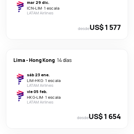
mar 29 dic.
ICN
-
LIM
·
1 escala
LATAM Airlines
US$ 1 577
desde
Lima
-
Hong Kong
14 días
sáb 23 ene.
LIM
-
HKG
·
1 escala
LATAM Airlines
vie 05 feb.
HKG
-
LIM
·
1 escala
LATAM Airlines
US$ 1 654
desde