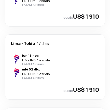
HND
-
LIM
·
1 escala
LATAM Airlines
US$ 1 910
desde
Lima
-
Tokio
17 días
lun 16 nov.
LIM
-
HND
·
1 escala
LATAM Airlines
mié 02 dic.
HND
-
LIM
·
1 escala
LATAM Airlines
US$ 1 910
desde