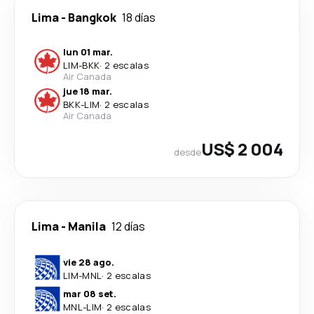
Lima
-
Bangkok
18 días
lun 01 mar.
LIM
-
BKK
·
2 escalas
Air Canada
jue 18 mar.
BKK
-
LIM
·
2 escalas
Air Canada
US$ 2 004
desde
Lima
-
Manila
12 días
vie 28 ago.
LIM
-
MNL
·
2 escalas
mar 08 set.
MNL
-
LIM
·
2 escalas