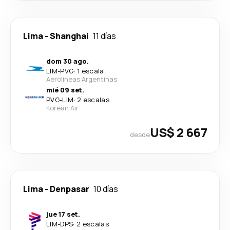
Lima
-
Shanghai
11 días
dom 30 ago.
LIM
-
PVG
·
1 escala
Aerolineas Argentinas
mié 09 set.
PVG
-
LIM
·
2 escalas
Korean Air
US$ 2 667
desde
Lima
-
Denpasar
10 días
jue 17 set.
LIM
-
DPS
·
2 escalas