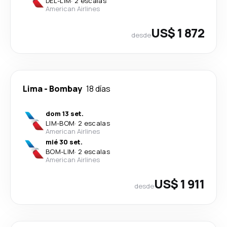
DEL
-
LIM
·
2 escalas
American Airlines
US$ 1 872
desde
Lima
-
Bombay
18 días
dom 13 set.
LIM
-
BOM
·
2 escalas
American Airlines
mié 30 set.
BOM
-
LIM
·
2 escalas
American Airlines
US$ 1 911
desde