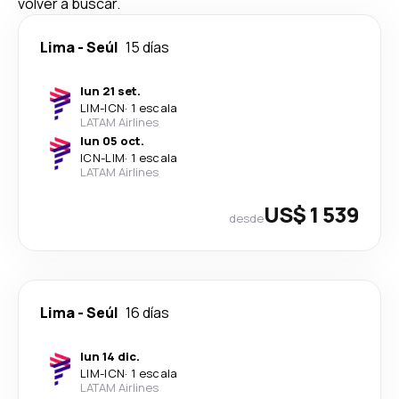
volver a buscar.
Lima
-
Seúl
15 días
lun 21 set.
LIM
-
ICN
·
1 escala
LATAM Airlines
lun 05 oct.
ICN
-
LIM
·
1 escala
LATAM Airlines
US$ 1 539
desde
Lima
-
Seúl
16 días
lun 14 dic.
LIM
-
ICN
·
1 escala
LATAM Airlines