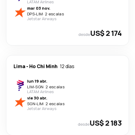
LATAM Airlines
mar 03 nov.
DPS
-
LIM
·
2 escalas
Jetstar Airways
US$ 2 174
desde
Lima
-
Ho Chi Minh
12 días
lun 19 abr.
LIM
-
SGN
·
2 escalas
LATAM Airlines
vie 30 abr.
SGN
-
LIM
·
2 escalas
Jetstar Airways
US$ 2 183
desde