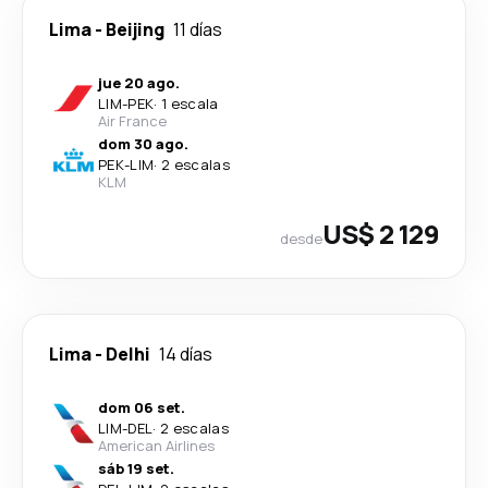
Lima
-
Beijing
11 días
jue 20 ago.
LIM
-
PEK
·
1 escala
Air France
dom 30 ago.
PEK
-
LIM
·
2 escalas
KLM
US$ 2 129
desde
Lima
-
Delhi
14 días
dom 06 set.
LIM
-
DEL
·
2 escalas
American Airlines
sáb 19 set.