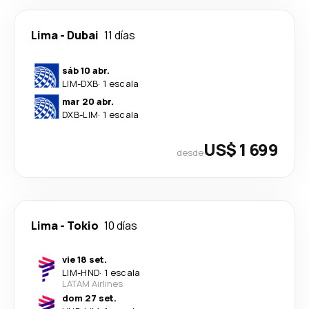
Lima
-
Dubai
11 días
sáb 10 abr.
LIM
-
DXB
·
1 escala
mar 20 abr.
DXB
-
LIM
·
1 escala
US$ 1 699
desde
Lima
-
Tokio
10 días
vie 18 set.
LIM
-
HND
·
1 escala
LATAM Airlines
dom 27 set.