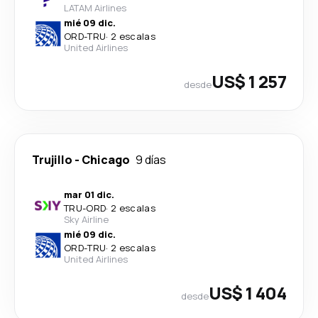
LATAM Airlines
mié 09 dic.
ORD
-
TRU
·
2 escalas
United Airlines
US$ 1 257
desde
Trujillo
-
Chicago
9 días
mar 01 dic.
TRU
-
ORD
·
2 escalas
Sky Airline
mié 09 dic.
ORD
-
TRU
·
2 escalas
United Airlines
US$ 1 404
desde