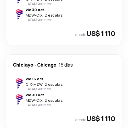
LATAM Airlines
vie 30 oct.
MDW
-
CIX
·
2 escalas
LATAM Airlines
US$ 1 110
desde
Chiclayo
-
Chicago
15 días
vie 16 oct.
CIX
-
MDW
·
2 escalas
LATAM Airlines
vie 30 oct.
MDW
-
CIX
·
2 escalas
LATAM Airlines
US$ 1 110
desde