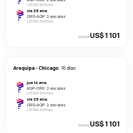
LATAM Airlines
vie 29 ene.
ORD
-
AQP
·
2 escalas
LATAM Airlines
US$ 1 101
desde
Arequipa
-
Chicago
16 días
jue 14 ene.
AQP
-
ORD
·
2 escalas
LATAM Airlines
vie 29 ene.
ORD
-
AQP
·
2 escalas
LATAM Airlines
US$ 1 101
desde