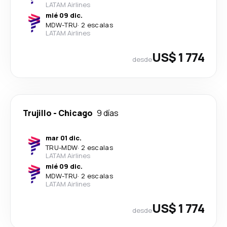
LATAM Airlines
mié 09 dic.
MDW
-
TRU
·
2 escalas
LATAM Airlines
US$ 1 774
desde
Trujillo
-
Chicago
9 días
mar 01 dic.
TRU
-
MDW
·
2 escalas
LATAM Airlines
mié 09 dic.
MDW
-
TRU
·
2 escalas
LATAM Airlines
US$ 1 774
desde