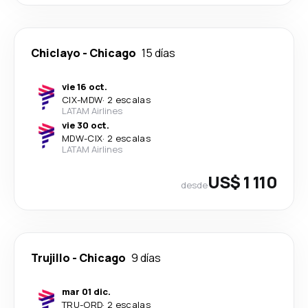
Chiclayo
-
Chicago
15 días
vie 16 oct.
CIX
-
MDW
·
2 escalas
LATAM Airlines
vie 30 oct.
MDW
-
CIX
·
2 escalas
LATAM Airlines
US$ 1 110
desde
Trujillo
-
Chicago
9 días
mar 01 dic.
TRU
-
ORD
·
2 escalas