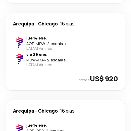
Arequipa
-
Chicago
16 días
jue 14 ene.
AQP
-
MDW
·
2 escalas
LATAM Airlines
vie 29 ene.
MDW
-
AQP
·
2 escalas
LATAM Airlines
US$ 920
desde
Arequipa
-
Chicago
16 días
jue 14 ene.
AQP
-
ORD
·
2 escalas