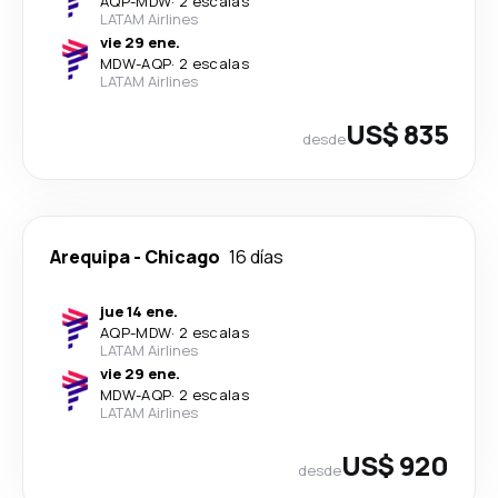
AQP
-
MDW
·
2 escalas
LATAM Airlines
vie 29 ene.
MDW
-
AQP
·
2 escalas
LATAM Airlines
US$ 835
desde
Arequipa
-
Chicago
16 días
jue 14 ene.
AQP
-
MDW
·
2 escalas
LATAM Airlines
vie 29 ene.
MDW
-
AQP
·
2 escalas
LATAM Airlines
US$ 920
desde