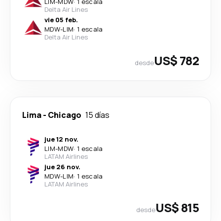
LIM
-
MDW
·
1 escala
Delta Air Lines
vie 05 feb.
MDW
-
LIM
·
1 escala
Delta Air Lines
US$ 782
desde
Lima
-
Chicago
15 días
jue 12 nov.
LIM
-
MDW
·
1 escala
LATAM Airlines
jue 26 nov.
MDW
-
LIM
·
1 escala
LATAM Airlines
US$ 815
desde