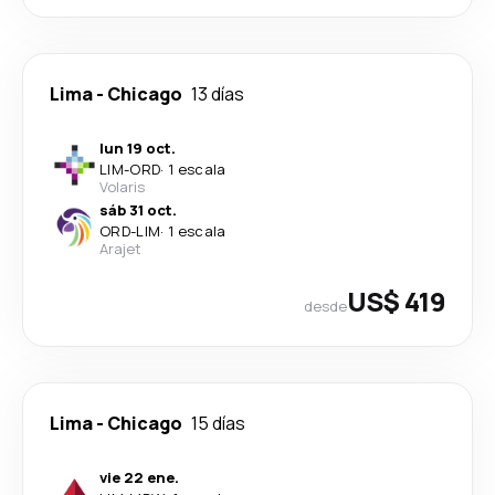
Lima
-
Chicago
13 días
lun 19 oct.
LIM
-
ORD
·
1 escala
Volaris
sáb 31 oct.
ORD
-
LIM
·
1 escala
Arajet
US$ 419
desde
Lima
-
Chicago
15 días
vie 22 ene.