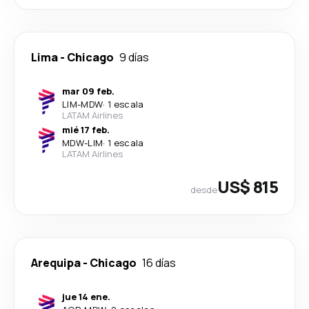
Lima
-
Chicago
9 días
mar 09 feb.
LIM
-
MDW
·
1 escala
LATAM Airlines
mié 17 feb.
MDW
-
LIM
·
1 escala
LATAM Airlines
US$ 815
desde
Arequipa
-
Chicago
16 días
jue 14 ene.