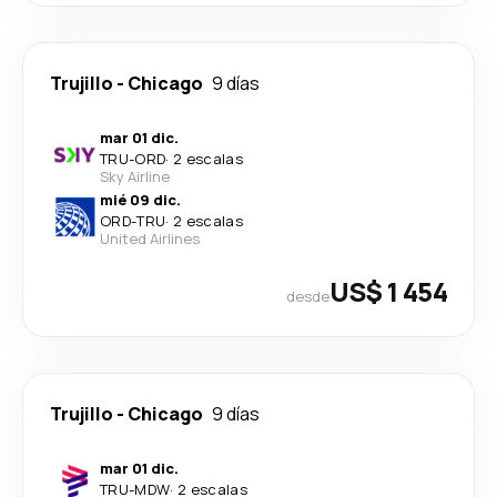
Trujillo
-
Chicago
9 días
mar 01 dic.
TRU
-
ORD
·
2 escalas
Sky Airline
mié 09 dic.
ORD
-
TRU
·
2 escalas
United Airlines
US$ 1 454
desde
Trujillo
-
Chicago
9 días
mar 01 dic.
TRU
-
MDW
·
2 escalas