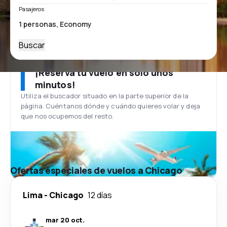
Pasajeros
Buscar
¡Reserva tu vuelo en solo unos
minutos!
Utiliza el buscador situado en la parte superior de la
página. Cuéntanos dónde y cuándo quieres volar y deja
que nos ocupemos del resto.
Ofertas especiales de vuelos a Chicago
Lima
-
Chicago
12 días
mar 20 oct.