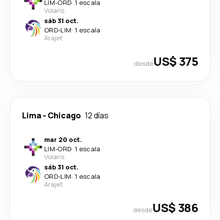
LIM
-
ORD
·
1 escala
Volaris
sáb 31 oct.
ORD
-
LIM
·
1 escala
Arajet
US$ 375
desde
Lima
-
Chicago
12 días
mar 20 oct.
LIM
-
ORD
·
1 escala
Volaris
sáb 31 oct.
ORD
-
LIM
·
1 escala
Arajet
US$ 386
desde