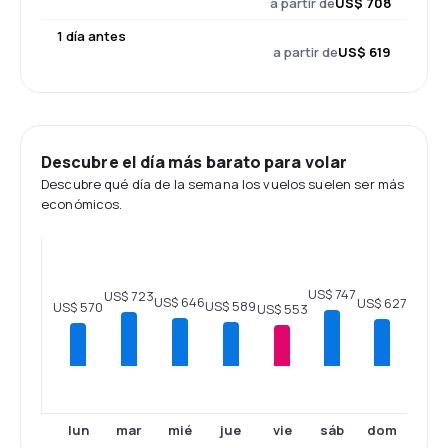
a partir de
US$ 708
1 día antes
a partir de
US$ 619
Descubre el día más barato para volar
Descubre qué día de la semana los vuelos suelen ser más
económicos.
US$ 747
US$ 723
US$ 646
US$ 627
US$ 589
US$ 570
US$ 553
lun
mar
mié
jue
vie
sáb
dom