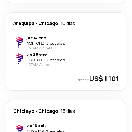
Arequipa
-
Chicago
16 días
jue 14 ene.
AQP
-
ORD
·
2 escalas
LATAM Airlines
vie 29 ene.
ORD
-
AQP
·
2 escalas
LATAM Airlines
US$ 1 101
desde
Chiclayo
-
Chicago
15 días
vie 16 oct.
CIX
-
MDW
·
2 escalas