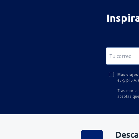
Inspir
Más viajes
eSky.pl S.A.
Tras marcar 
aceptas que
Desca