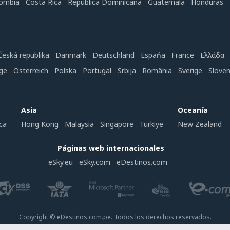
ombia
Costa Rica
República Dominicana
Guatemala
Honduras
Česká republika
Danmark
Deutschland
Espańa
France
Ελλάδα
ge
Österreich
Polska
Portugal
Srbija
România
Sverige
Slove
Asia
Oceanía
ca
Hong Kong
Malaysia
Singapore
Türkiye
New Zealand
Páginas web internacionales
eSky.eu
eSky.com
eDestinos.com
Copyright © eDestinos.com.pe. Todos los derechos reservados.