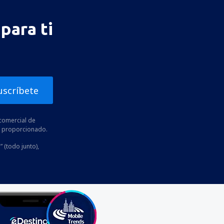
para ti
uscríbete
comercial de
he proporcionado.
” (todo junto),