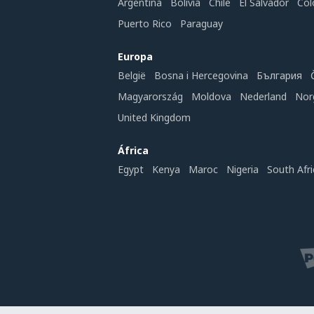
Argentina
Bolivia
Chile
El Salvador
Col
Puerto Rico
Paraguay
Europa
België
Bosna i Hercegovina
България
Magyarország
Moldova
Nederland
Nor
United Kingdom
África
Egypt
Kenya
Maroc
Nigeria
South Afri