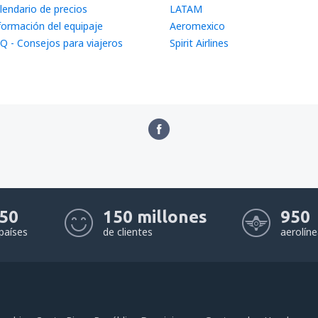
lendario de precios
LATAM
formación del equipaje
Aeromexico
Q - Consejos para viajeros
Spirit Airlines
50
150 millones
950
países
de clientes
aerolín