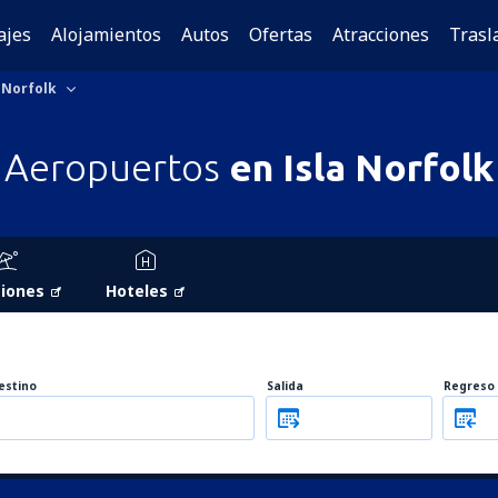
ajes
Alojamientos
Autos
Ofertas
Atracciones
Trasl
 Norfolk
Aeropuertos
en Isla Norfolk
iones
Hoteles
estino
Salida
Regreso