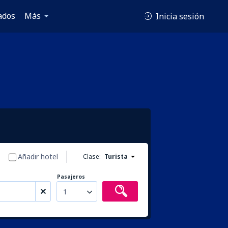
ados
Más
Inicia sesión
Añadir hotel
Clase:
Turista
Pasajeros
1