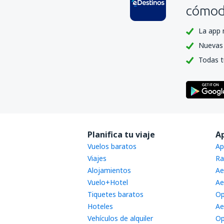
cómoda
La app 
Nuevas 
Todas t
Planifica tu viaje
A
Vuelos baratos
Ap
Viajes
Ra
Alojamientos
Ae
Vuelo+Hotel
Ae
Tiquetes baratos
Op
Hoteles
Ae
Vehículos de alquiler
Op