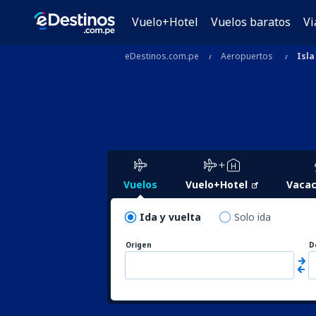
Vuelo+Hotel
Vuelos baratos
Vi
eDestinos.com.pe
Aeropuertos
Isla
Vuelos
Vuelo+Hotel
Vacac
Ida y vuelta
Solo ida
Origen
D