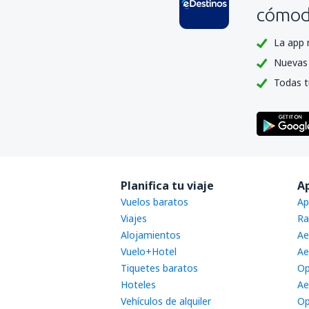
cómoda
La app 
Nuevas 
Todas t
Planifica tu viaje
A
Vuelos baratos
Ap
Viajes
Ra
Alojamientos
Ae
Vuelo+Hotel
Ae
Tiquetes baratos
Op
Hoteles
Ae
Vehículos de alquiler
Op