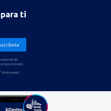
para ti
uscríbete
comercial de
he proporcionado.
” (todo junto),