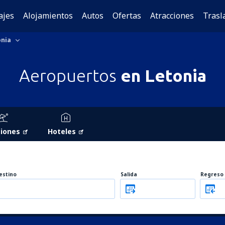
ajes
Alojamientos
Autos
Ofertas
Atracciones
Trasl
onia
Aeropuertos
en Letonia
iones
Hoteles
estino
Salida
Regreso