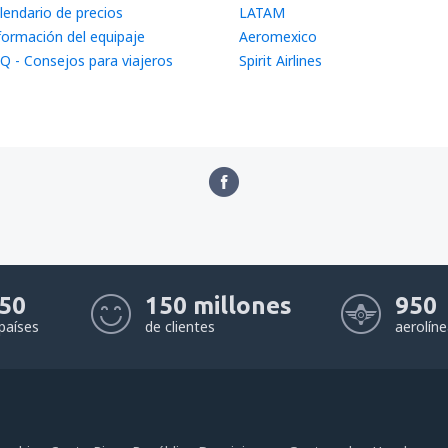
lendario de precios
LATAM
formación del equipaje
Aeromexico
Q - Consejos para viajeros
Spirit Airlines
50
150 millones
950
países
de clientes
aerolín