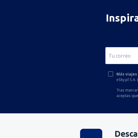
Inspir
Más viajes
eSky.pl S.A.
Tras marcar 
aceptas que
Desca