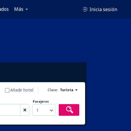
ados
Más
Inicia sesión
Añadir hotel
Clase:
Turista
Pasajeros
1