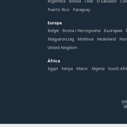
Argentina
Bolivia
Chile
El Salvador
Col
Puerto Rico
Paraguay
Europa
België
Bosna i Hercegovina
България
Magyarország
Moldova
Nederland
Nor
United Kingdom
África
Egypt
Kenya
Maroc
Nigeria
South Afri