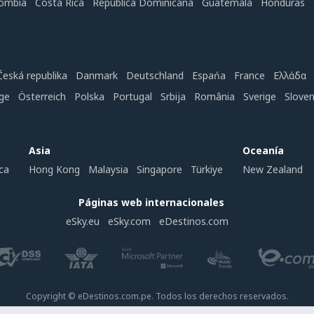
ombia
Costa Rica
República Dominicana
Guatemala
Honduras
Česká republika
Danmark
Deutschland
Espańa
France
Ελλάδα
ge
Österreich
Polska
Portugal
Srbija
România
Sverige
Slove
Asia
Oceanía
ca
Hong Kong
Malaysia
Singapore
Türkiye
New Zealand
Páginas web internacionales
eSky.eu
eSky.com
eDestinos.com
Copyright © eDestinos.com.pe. Todos los derechos reservados.