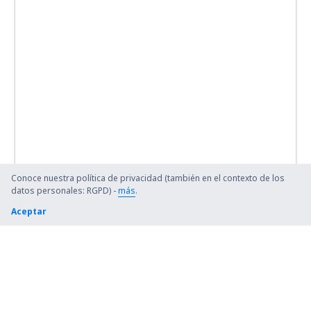
Saravena Airport (RVE)
Montería Los Garzones (MTR)
Aeropuerto Mandinga (COG)
Matecana (PEI)
Puerto Inírida Obando (PDA)
Bucaramanga Palonegro (BGA)
Conoce nuestra política de privacidad (también en el contexto de los
datos personales: RGPD) -
más
.
Ibagué Perales (IBE)
Aceptar
Pitalito Airport (PTX)
Cartagena Rafael Núnez (CTG)
Nuqui Reyes Murillo (NQU)
Aeropuerto San Luis (IPI)