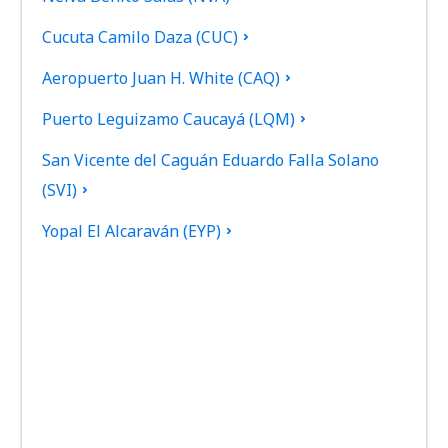
Cucuta Camilo Daza (CUC)
Aeropuerto Juan H. White (CAQ)
Puerto Leguizamo Caucayá (LQM)
San Vicente del Caguán Eduardo Falla Solano
(SVI)
Yopal El Alcaraván (EYP)
Aeropuerto El Bagre (EBG)
Aeropuerto El Caraño (UIB)
Bogota El Dorado (BOG)
Armenia El Edén (AXM)
Providencia El Embrujo (PVA)