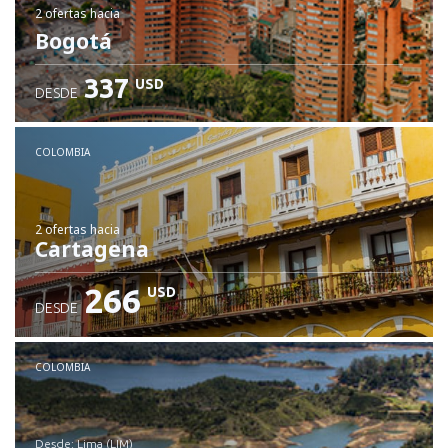
2 ofertas
hacia
Bogotá
337
USD
DESDE
COLOMBIA
2 ofertas
hacia
Cartagena
266
USD
DESDE
COLOMBIA
desde: Lima (LIM)