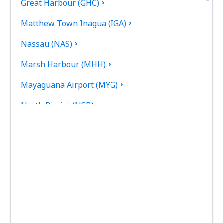
Great Harbour (GHC)
Matthew Town Inagua (IGA)
Nassau (NAS)
Marsh Harbour (MHH)
Mayaguana Airport (MYG)
North Bimini (NSB)
North Eleuthera (ELH)
South Eleuthera (RSD)
San Andros (SAQ)
South Bimini Airport (BIM)
Spring Point Airport (AXP)