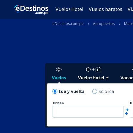
Vuelo+Hotel
Vuelos baratos
Vi
eDestinos.com.pe
Aeropuertos
Mace
Vuelos
Vuelo+Hotel
Vacac
Ida y vuelta
Solo ida
Origen
D