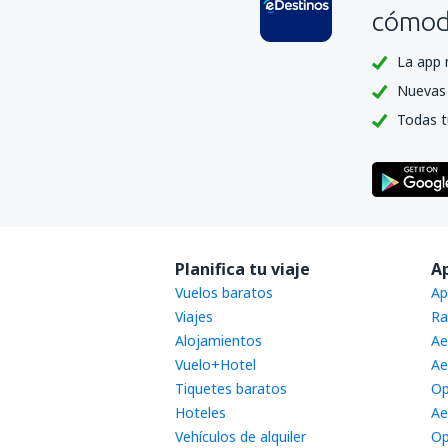
cómoda
La app 
Nuevas 
Todas t
Planifica tu viaje
A
Vuelos baratos
Ap
Viajes
Ra
Alojamientos
Ae
Vuelo+Hotel
Ae
Tiquetes baratos
Op
Hoteles
Ae
Vehículos de alquiler
Op