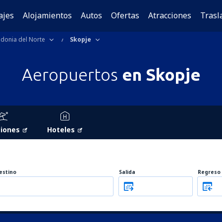
ajes
Alojamientos
Autos
Ofertas
Atracciones
Trasl
donia del Norte
Skopje
Aeropuertos
en Skopje
iones
Hoteles
estino
Salida
Regreso