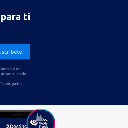
para ti
uscríbete
comercial de
he proporcionado.
” (todo junto),