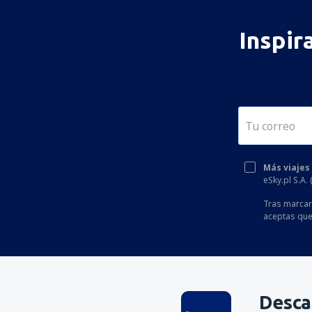
Inspir
Más viajes
eSky.pl S.A.
Tras marcar 
aceptas que
Desca