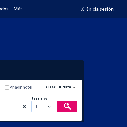
ados
Más
Inicia sesión
Añadir hotel
Clase:
Turista
Pasajeros
1