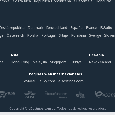
ombia
Costa Rica
República Dominicana
Guatemala
Honduras
Česká republika
Danmark
Deutschland
Espańa
France
Ελλάδα
ge
Österreich
Polska
Portugal
Srbija
România
Sverige
Slove
Asia
Oceanía
ca
Hong Kong
Malaysia
Singapore
Türkiye
New Zealand
Páginas web internacionales
eSky.eu
eSky.com
eDestinos.com
Copyright © eDestinos.com.pe. Todos los derechos reservados.