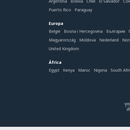
Argentina
Bolivia
Chile
El Salvador
Col
Puerto Rico
Paraguay
Europa
België
Bosna i Hercegovina
България
Magyarország
Moldova
Nederland
Nor
United Kingdom
África
Egypt
Kenya
Maroc
Nigeria
South Afri