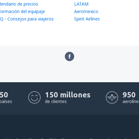
lendario de precios
LATAM
formación del equipaje
Aeromexico
Q - Consejos para viajeros
Spirit Airlines
50
150 millones
950
países
de clientes
aerolín