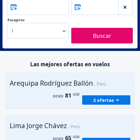
Pasajeros
1
Buscar
Las mejores ofertas en vuelos
Arequipa Rodríguez Ballón
Perú
81
USD
DESDE
2 ofertas
desde
Lima, Jorge Chávez
(LIM)
Lima Jorge Chávez
81
Perú
DESDE
USD
65
USD
DESDE