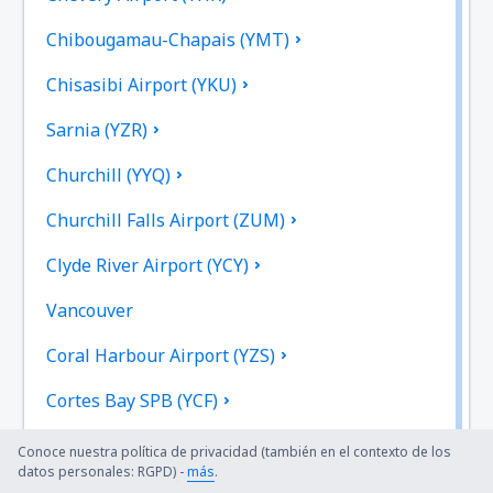
Chibougamau-Chapais (YMT)
Chisasibi Airport (YKU)
Sarnia (YZR)
Churchill (YYQ)
Churchill Falls Airport (ZUM)
Clyde River Airport (YCY)
Vancouver
Coral Harbour Airport (YZS)
Cortes Bay SPB (YCF)
Cranbrook (YXC)
Conoce nuestra política de privacidad (también en el contexto de los
datos personales: RGPD) -
más
.
Dawson City Airport (YDA)