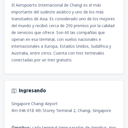
desde
Iquitos, Cnl. FAP Francisco Secada
El Aeropuerto Internacional de Changi es el más
Vignetta
(IQT)
importante del sudeste asiático y uno de los más
103
DESDE
USD
transitados de Asia. Es considerado uno de los mejores
del mundo y recibió cerca de 250 premios por la calidad
desde
Arequipa, Rodríguez Ballón
(AQP)
de servicios que ofrece. Son 60 las compañías que
115
DESDE
USD
operan en esa terminal, con vuelos nacionales e
internacionales a Europa, Estados Unidos, Sudáfrica y
Australia, entre otros. Cuenta con tres terminales
desde
Jauja, Francisco Carlé
(JAU)
conectadas por un tren gratuito.
81
DESDE
USD
desde
Juliaca, Inca Manco Cápac
(JUL)
97
DESDE
USD
Ingresando
desde
Tarapoto, Cadete FAP Guillermo del
Singapore Changi Airport
Castillo Paredes
(TPP)
Rm 046-018 4th Storey Terminal 2, Changi, Singapore
76
DESDE
USD
Ómnibus:
cada terminal tiene paradas de ómnibus. Hay