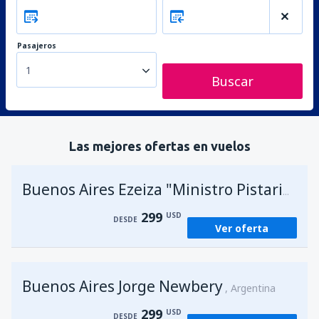
Pasajeros
1
Buscar
Las mejores ofertas en vuelos
A
Buenos Aires Ezeiza "Ministro Pistarini"
299
USD
DESDE
Ver oferta
Buenos Aires Jorge Newbery
Argentina
299
USD
DESDE