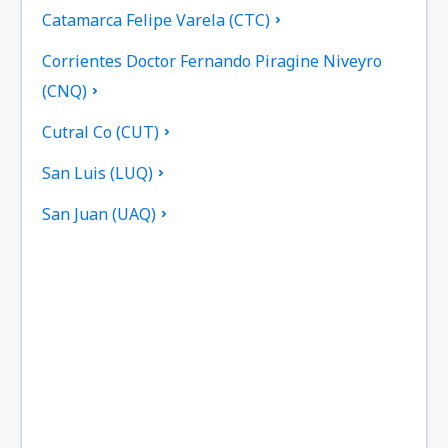
Catamarca Felipe Varela (CTC)
Corrientes Doctor Fernando Piragine Niveyro
(CNQ)
Cutral Co (CUT)
San Luis (LUQ)
San Juan (UAQ)
General Roca (GNR)
Viedma (VDM)
El Palomar Airport (EPA)
El Plumerillo (MDZ)
El Pucú (FMA)