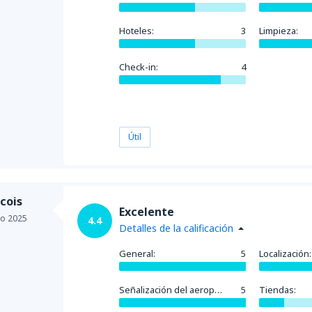
Hoteles:
3
Limpieza:
Check-in:
4
Útil
cois
Excelente
o 2025
4.4
Detalles de la calificación
General:
5
Localización:
Señalización del aeropuerto:
5
Tiendas: