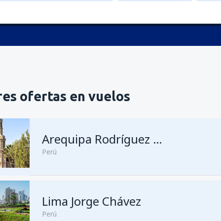
es ofertas en vuelos
Arequipa Rodríguez Ballón
Perú
Lima Jorge Chávez
desde
Lima, Jorge Chávez
(LI
Perú