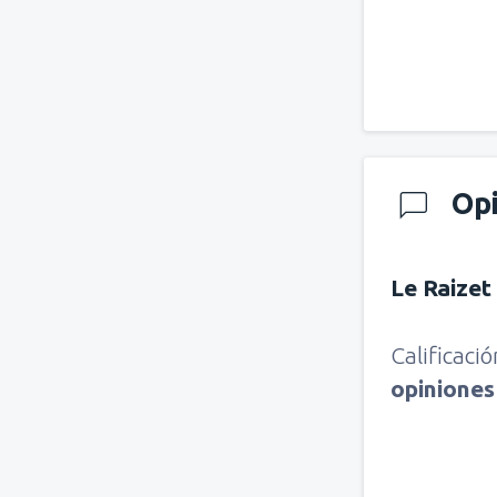
Op
Le Raizet
Calificaci
opinione