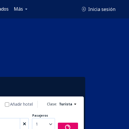
ados
Más
Inicia sesión
Añadir hotel
Clase:
Turista
Pasajeros
1