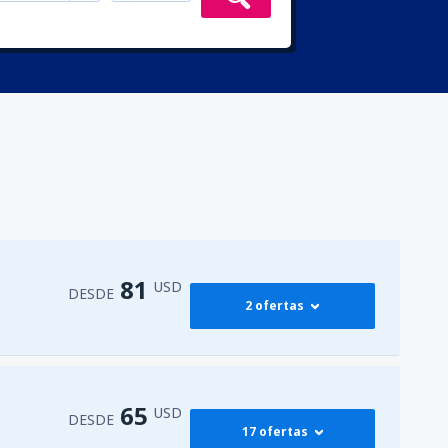
81
USD
DESDE
2 ofertas
81
M)
DESDE
USD
65
USD
DESDE
17 ofertas