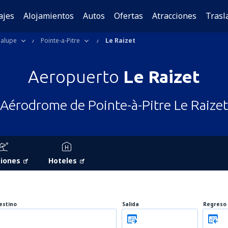
ajes
Alojamientos
Autos
Ofertas
Atracciones
Trasl
alupe
Pointe-a-Pitre
Le Raizet
Aeropuerto
Le Raizet
Aérodrome de Pointe-à-Pitre Le Raizet
iones
Hoteles
estino
Salida
Regreso