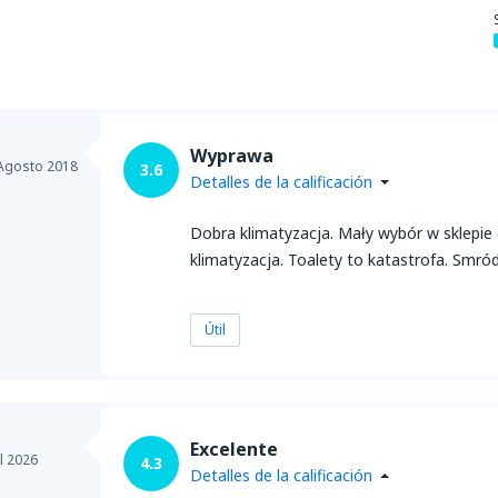
desde
Piura, Capitán FAP Gui
Wyprawa
Agosto 2018
3.6
Detalles de la calificación
Dobra klimatyzacja. Mały wybór w sklepie 
klimatyzacja. Toalety to katastrofa. Smród
Útil
Excelente
l 2026
4.3
Detalles de la calificación