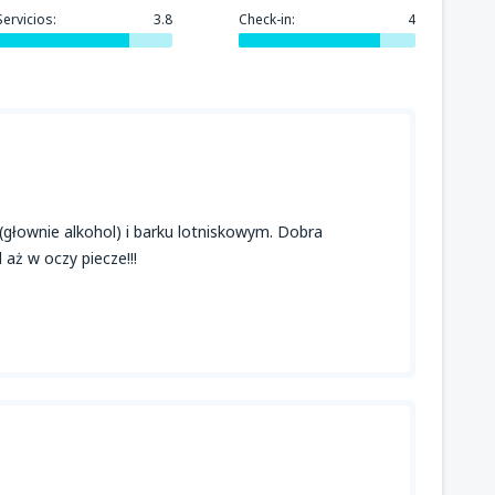
79
llermo Concha Iberico
(PIU)
DESDE
USD
Servicios:
3.8
Check-in:
4
(głownie alkohol) i barku lotniskowym. Dobra
 aż w oczy piecze!!!