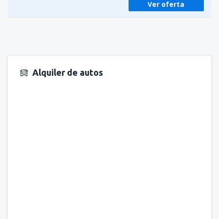
Ver oferta
desde
Lima, Jorge Chávez
(LIM)
461
DESDE
USD
Alquiler de autos