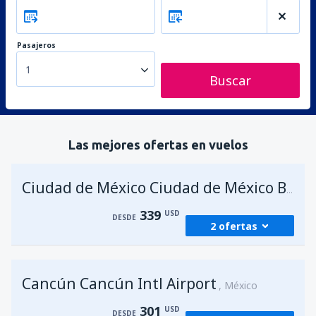
Pasajeros
1
Buscar
Las mejores ofertas en vuelos
Ciudad de México Ciudad de México Benito Juárez
339
USD
DESDE
2 ofertas
desde
Lima, Jorge Chávez
(LIM)
Cancún Cancún Intl Airport
339
México
DESDE
USD
301
USD
DESDE