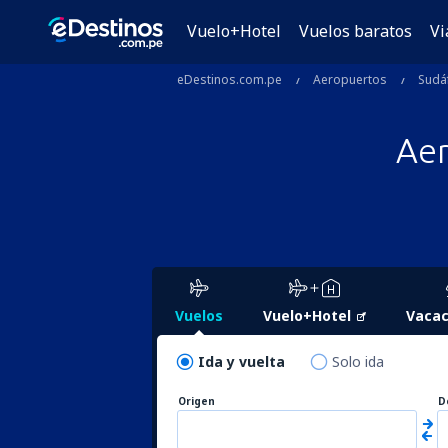
Vuelo+Hotel
Vuelos baratos
Vi
eDestinos.com.pe
Aeropuertos
Sudáf
Ae
Vuelos
Vuelo+Hotel
Vacac
Ida y vuelta
Solo ida
Origen
D