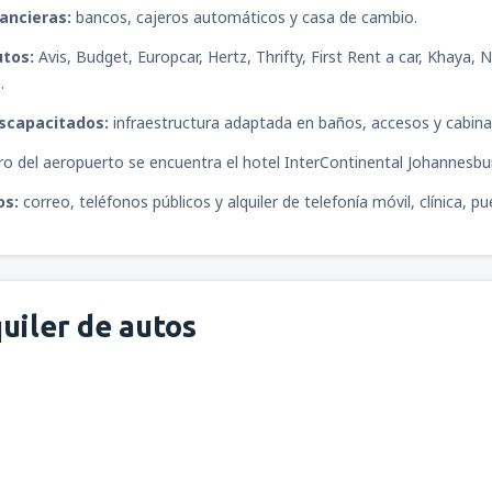
desde
Piura, Capitán FAP Gui
nancieras:
bancos, cajeros automáticos y casa de cambio.
utos:
Avis, Budget, Europcar, Hertz, Thrifty, First Rent a car, Khaya
.
iscapacitados:
infraestructura adaptada en baños, accesos y cabinas
o del aeropuerto se encuentra el hotel InterContinental Johannesbu
os:
correo, teléfonos públicos y alquiler de telefonía móvil, clínica, 
uiler de autos