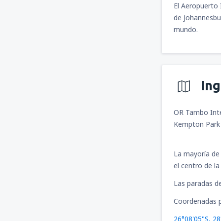
El Aeropuerto 
de Johannesbur
mundo.
In
OR Tambo Inte
Kempton Park 
La mayoría de 
el centro de la
Las paradas de
Coordenadas p
26°08'05"S, 28