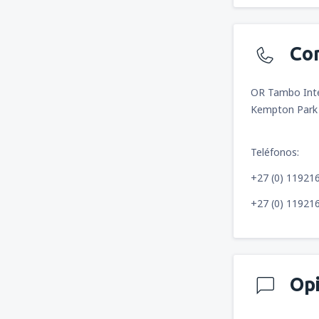
Co
OR Tambo Inte
Kempton Park 
Teléfonos:
+27 (0) 11921
+27 (0) 11921
Op