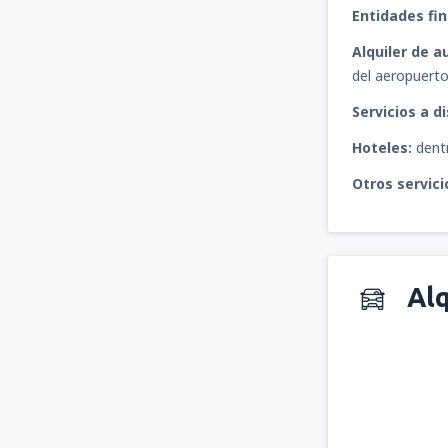
Entidades fi
Alquiler de a
del aeropuerto
Servicios a d
Hoteles:
dentr
Otros servici
Alq