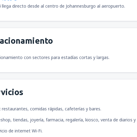
 llega directo desde al centro de Johannesburgo al aeropuerto.
desde
Arequipa, Rodríguez Ba
tacionamiento
desde
Ayacucho, Alfredo Mend
ionamiento con sectores para estadías cortas y largas.
desde
Pucallpa, Cap. David A
vicios
desde
Tacna, Cnl. FAP Carlos 
:
restaurantes, comidas rápidas, cafeterías y bares.
desde
Trujillo, Cap. FAP Carlo
shop, tiendas, joyería, farmacia, regalería, kiosco, venta de diarios y 
icio de internet Wi-Fi.