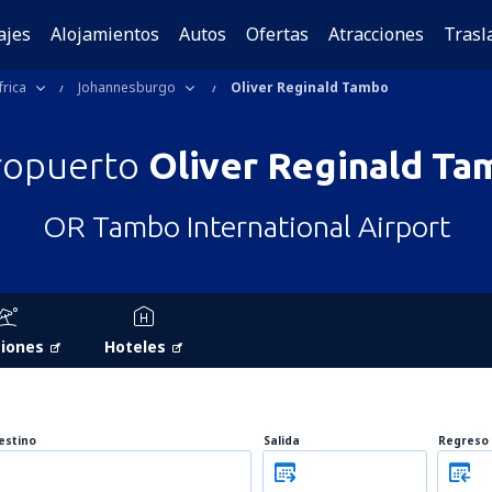
ajes
Alojamientos
Autos
Ofertas
Atracciones
Trasl
rica
Johannesburgo
Oliver Reginald Tambo
ropuerto
Oliver Reginald T
OR Tambo International Airport
iones
Hoteles
estino
Salida
Regreso