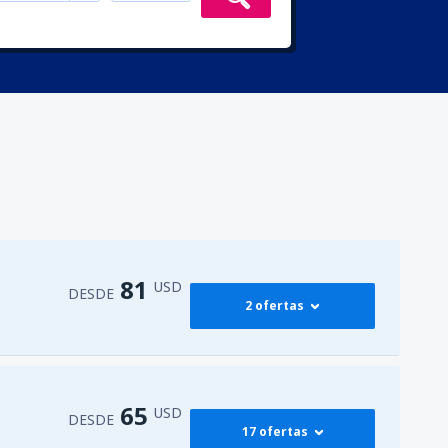
81
USD
DESDE
2 ofertas
81
M)
DESDE
USD
65
USD
DESDE
17 ofertas