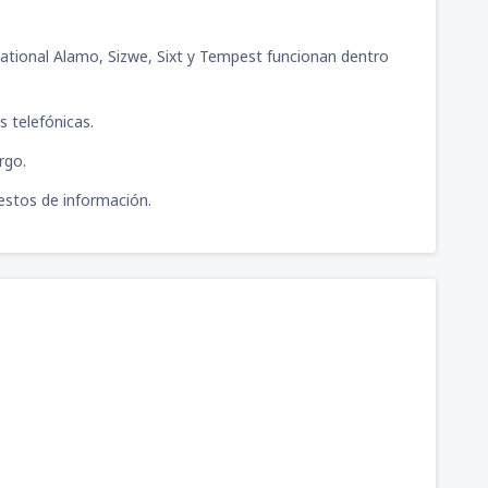
78
llermo Concha Iberico
(PIU)
DESDE
USD
, National Alamo, Sizwe, Sixt y Tempest funcionan dentro
 telefónicas.
rgo.
puestos de información.