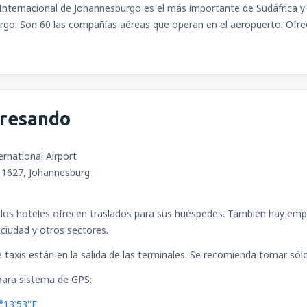
Internacional de Johannesburgo es el más importante de Sudáfrica y 
desde
Arequipa, Rodríguez Ba
go. Son 60 las compañías aéreas que operan en el aeropuerto. Ofrece
desde
Jauja, Francisco Carlé
(
gresando
desde
Juliaca, Inca Manco Cá
rnational Airport
1627, Johannesburg
desde
Tarapoto, Cadete FAP G
Paredes
(TPP)
los hoteles ofrecen traslados para sus huéspedes. También hay empr
 ciudad y otros sectores.
desde
Cajamarca, MG. FAP Ar
(CJA)
 taxis están en la salida de las terminales. Se recomienda tomar sólo
ara sistema de GPS:
desde
Puerto Maldonado, Pue
Aldamiz
(PEM)
°13'53"E