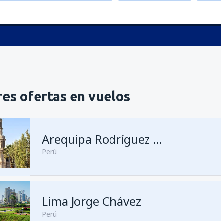
es ofertas en vuelos
Arequipa Rodríguez Ballón
Perú
Lima Jorge Chávez
desde
Lima, Jorge Chávez
(LI
Perú