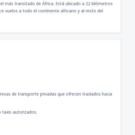
el más transitado de África. Está ubicado a 22 kilómetros
114
llón
(AQP)
DESDE
USD
 vuelos a todo el continente africano y al resto del
81
JAU)
DESDE
USD
97
pac
(JUL)
DESDE
USD
uillermo del Castillo
75
DESDE
USD
esas de transporte privadas que ofrecen traslados hacia
mando Revoredo Iglesias
65
DESDE
USD
 taxis autorizados.
rto Maldonado - P.
101
DESDE
USD