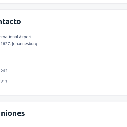
ntacto
rnational Airport
1627, Johannesburg
6262
6911
iniones