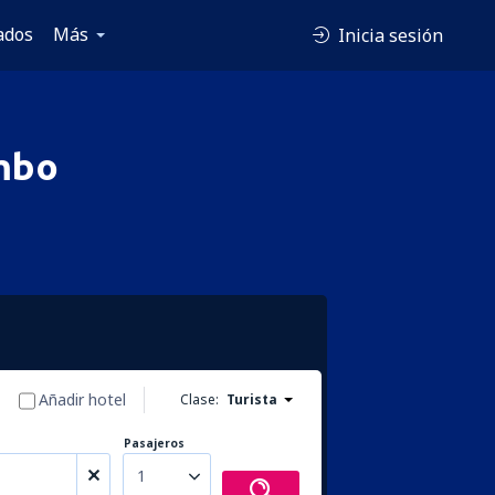
ados
Más
Inicia sesión
ambo
Añadir hotel
Clase:
Turista
Pasajeros
1