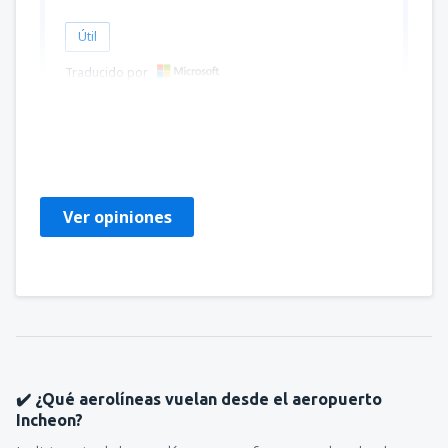
Útil
Traducido por
Yolanda
Statele Unite Ale Americii,
Abril 2023
Ver opiniones
✔️ ¿Qué aerolíneas vuelan desde el aeropuerto
Incheon?