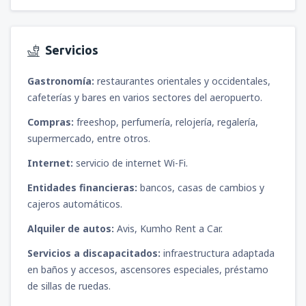
desde
Tacna, Cnl. FAP Carlos Ciriani Santa
Rosa
(TCQ)
104
DESDE
USD
Servicios
Gastronomía:
restaurantes orientales y occidentales,
desde
Trujillo, Cap. FAP Carlos Martínez de
Pinillos
(TRU)
cafeterías y bares en varios sectores del aeropuerto.
73
DESDE
USD
Compras:
freeshop, perfumería, relojería, regalería,
supermercado, entre otros.
desde
Piura, Capitán FAP Guillermo
Internet:
servicio de internet Wi-Fi.
Concha Iberico
(PIU)
79
DESDE
USD
Entidades financieras:
bancos, casas de cambios y
cajeros automáticos.
Alquiler de autos:
Avis, Kumho Rent a Car.
Servicios a discapacitados:
infraestructura adaptada
en baños y accesos, ascensores especiales, préstamo
de sillas de ruedas.