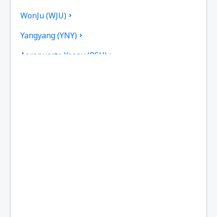
WonJu (WJU)
Yangyang (YNY)
Aeropuerto Yeosu (RSU)