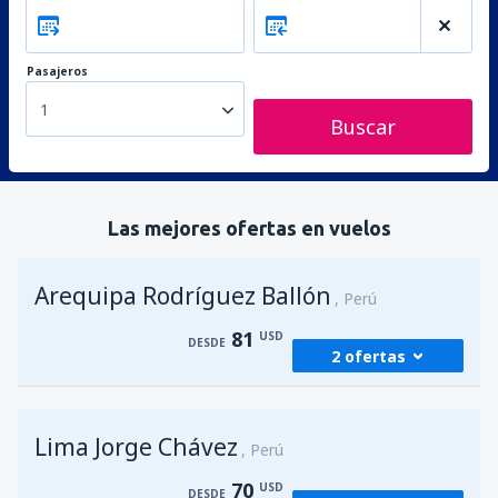
Pasajeros
1
Buscar
Las mejores ofertas en vuelos
Arequipa Rodríguez Ballón
Perú
81
USD
DESDE
2 ofertas
desde
Lima, Jorge Chávez
(LIM)
Lima Jorge Chávez
81
Perú
DESDE
USD
70
USD
DESDE