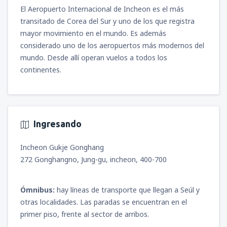
desde
Iquitos, Cnl. FAP Francisco Secada
El Aeropuerto Internacional de Incheon es el más
Vignetta
(IQT)
transitado de Corea del Sur y uno de los que registra
100
DESDE
USD
mayor movimiento en el mundo. Es además
considerado uno de los aeropuertos más modernos del
desde
Arequipa, Rodríguez Ballón
(AQP)
mundo. Desde allí operan vuelos a todos los
115
DESDE
USD
continentes.
desde
Jauja, Francisco Carlé
(JAU)
81
DESDE
USD
Ingresando
desde
Juliaca, Inca Manco Cápac
(JUL)
Incheon Gukje Gonghang
97
DESDE
USD
272 Gonghangno, Jung-gu, incheon, 400-700
desde
Tarapoto, Cadete FAP Guillermo del
Castillo Paredes
(TPP)
Ómnibus:
hay líneas de transporte que llegan a Seúl y
76
DESDE
USD
otras localidades. Las paradas se encuentran en el
primer piso, frente al sector de arribos.