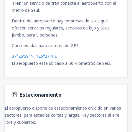
desde
Cajamarca, MG. FAP Armando
Tren:
un servicio de tren conecta el aeropuerto con el
Revoredo Iglesias
(CJA)
metro de Seúl.
70
DESDE
USD
Dentro del aeropuerto hay empresas de taxis que
ofrecen servicios regulares, servicios de lujo y taxis
desde
Puerto Maldonado, Puerto
Maldonado - P. Aldamiz
(PEM)
jumbo, para 9 personas.
101
DESDE
USD
Coordenadas para sistema de GPS:
37°26'59"N, 126°27'4"E
desde
Arequipa, Rodríguez Ballón
(AQP)
El aeropuerto está ubicado a 50 kilómetros de Seúl.
81
DESDE
USD
desde
Ayacucho, Alfredo Mendívil Duarte
(AYP)
78
Estacionamiento
DESDE
USD
El aeropuerto dispone de estacionamiento dividido en varios
desde
Pucallpa, Cap. David Abensur
sectores, para estadías cortas y largas. Hay sectores al aire
Rengifo
(PCL)
libre y cubiertos.
85
DESDE
USD