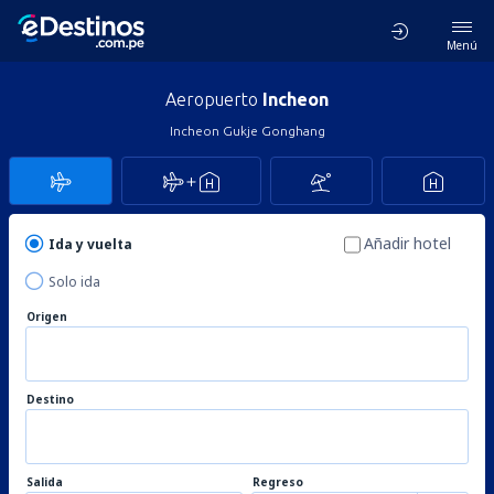
Menú
Aeropuerto
Incheon
Incheon Gukje Gonghang
Añadir hotel
Ida y vuelta
Solo ida
Origen
Destino
Salida
Regreso