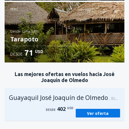
Revisa los detalles
PERÚ
desde: Lima (LIM)
Tarapoto
71
USD
DESDE
Revisa los detalles
Las mejores ofertas en vuelos hacia José
Joaquín de Olmedo
Guayaquil José Joaquín de Olmedo
Ecuador
402
USD
DESDE
Ver oferta