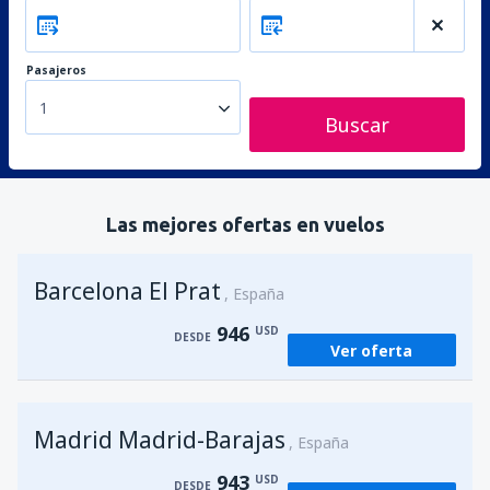
Pasajeros
1
Buscar
Las mejores ofertas en vuelos
Barcelona El Prat
España
946
USD
DESDE
Ver oferta
Madrid Madrid-Barajas
España
943
USD
DESDE