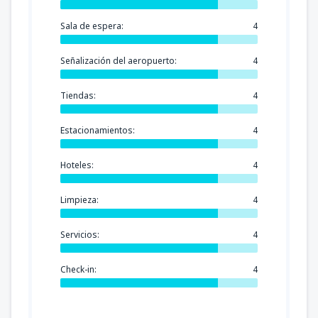
Sala de espera:
4
Señalización del aeropuerto:
4
Tiendas:
4
Estacionamientos:
4
Hoteles:
4
Limpieza:
4
Servicios:
4
Check-in:
4