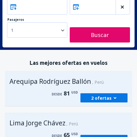
Pasajeros
1
Buscar
Las mejores ofertas en vuelos
Arequipa Rodríguez Ballón
Perú
81
USD
DESDE
2 ofertas
desde
Lima, Jorge Chávez
(LIM)
Lima Jorge Chávez
81
Perú
DESDE
USD
65
USD
DESDE