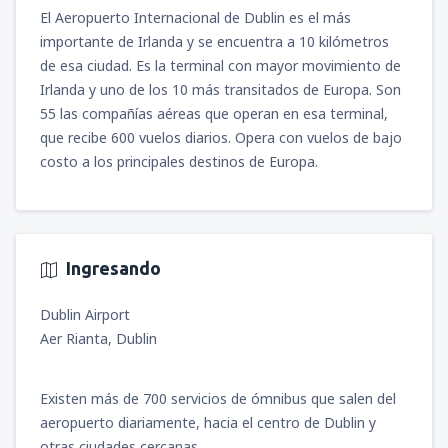
desde
Iquitos, Cnl. FAP Francisco Secada
El Aeropuerto Internacional de Dublin es el más
Vignetta
(IQT)
importante de Irlanda y se encuentra a 10 kilómetros
100
DESDE
USD
de esa ciudad. Es la terminal con mayor movimiento de
Irlanda y uno de los 10 más transitados de Europa. Son
desde
Arequipa, Rodríguez Ballón
(AQP)
55 las compañías aéreas que operan en esa terminal,
114
DESDE
USD
que recibe 600 vuelos diarios. Opera con vuelos de bajo
costo a los principales destinos de Europa.
desde
Jauja, Francisco Carlé
(JAU)
81
DESDE
USD
Ingresando
desde
Juliaca, Inca Manco Cápac
(JUL)
97
DESDE
USD
Dublin Airport
Aer Rianta, Dublin
desde
Tarapoto, Cadete FAP Guillermo del
Castillo Paredes
(TPP)
75
DESDE
USD
Existen más de 700 servicios de ómnibus que salen del
aeropuerto diariamente, hacia el centro de Dublin y
otras ciudades cercanas.