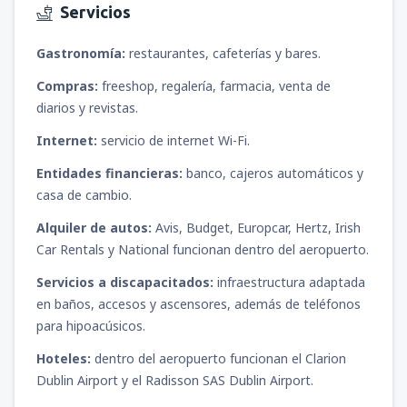
Servicios
desde
Tacna, Cnl. FAP Carlos Ciriani Santa
Rosa
(TCQ)
Gastronomía:
restaurantes, cafeterías y bares.
98
DESDE
USD
Compras:
freeshop, regalería, farmacia, venta de
diarios y revistas.
desde
Trujillo, Cap. FAP Carlos Martínez de
Pinillos
(TRU)
Internet:
servicio de internet Wi-Fi.
73
DESDE
USD
Entidades financieras:
banco, cajeros automáticos y
casa de cambio.
desde
Piura, Capitán FAP Guillermo
Concha Iberico
(PIU)
Alquiler de autos:
Avis, Budget, Europcar, Hertz, Irish
78
DESDE
USD
Car Rentals y National funcionan dentro del aeropuerto.
Servicios a discapacitados:
infraestructura adaptada
en baños, accesos y ascensores, además de teléfonos
para hipoacúsicos.
Hoteles:
dentro del aeropuerto funcionan el Clarion
Dublin Airport y el Radisson SAS Dublin Airport.