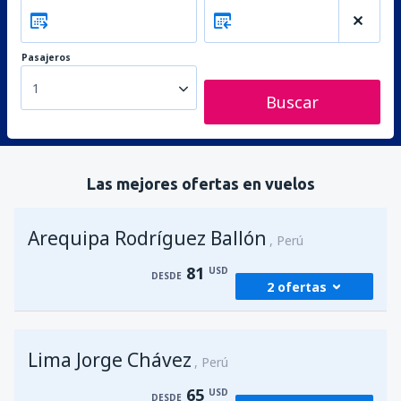
Pasajeros
1
Buscar
Las mejores ofertas en vuelos
Arequipa Rodríguez Ballón
Perú
81
USD
DESDE
2 ofertas
desde
Lima, Jorge Chávez
(LIM)
Lima Jorge Chávez
81
Perú
DESDE
USD
65
USD
DESDE