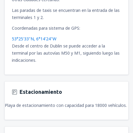
desde
Cajamarca, MG. FAP Armando
Revoredo Iglesias
(CJA)
Las paradas de taxis se encuentran en la entrada de las
65
DESDE
USD
terminales 1 y 2.
Coordenadas para sistema de GPS:
desde
Puerto Maldonado, Puerto
Maldonado - P. Aldamiz
(PEM)
53°25'33"N, 6°14'24"W
101
DESDE
USD
Desde el centro de Dublin se puede acceder a la
terminal por las autovías M50 y M1, siguiendo luego las
desde
Arequipa, Rodríguez Ballón
(AQP)
indicaciones.
81
DESDE
USD
desde
Ayacucho, Alfredo Mendívil Duarte
(AYP)
Estacionamiento
74
DESDE
USD
Playa de estacionamiento con capacidad para 18000 vehículos.
desde
Pucallpa, Cap. David Abensur
Rengifo
(PCL)
81
DESDE
USD