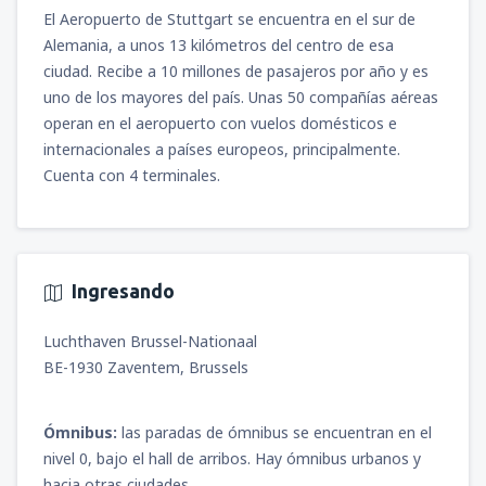
desde
Iquitos, Cnl. FAP Francisco Secada
El Aeropuerto de Stuttgart se encuentra en el sur de
Vignetta
(IQT)
Alemania, a unos 13 kilómetros del centro de esa
100
DESDE
USD
ciudad. Recibe a 10 millones de pasajeros por año y es
uno de los mayores del país. Unas 50 compañías aéreas
desde
Arequipa, Rodríguez Ballón
(AQP)
operan en el aeropuerto con vuelos domésticos e
114
DESDE
USD
internacionales a países europeos, principalmente.
Cuenta con 4 terminales.
desde
Jauja, Francisco Carlé
(JAU)
81
DESDE
USD
Ingresando
desde
Juliaca, Inca Manco Cápac
(JUL)
97
DESDE
USD
Luchthaven Brussel-Nationaal
BE-1930 Zaventem, Brussels
desde
Tarapoto, Cadete FAP Guillermo del
Castillo Paredes
(TPP)
75
DESDE
USD
Ómnibus:
las paradas de ómnibus se encuentran en el
nivel 0, bajo el hall de arribos. Hay ómnibus urbanos y
hacia otras ciudades.