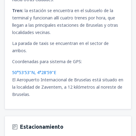
desde
Cajamarca, MG. FAP Armando
Revoredo Iglesias
(CJA)
Tren:
la estación se encuentra en el subsuelo de la
65
DESDE
USD
terminal y funcionan allí cuatro trenes por hora, que
llegan a las principales estaciones de Bruselas y otras
desde
Puerto Maldonado, Puerto
localidades vecinas.
Maldonado - P. Aldamiz
(PEM)
101
La parada de taxis se encuentran en el sector de
DESDE
USD
arribos.
desde
Arequipa, Rodríguez Ballón
(AQP)
Coordenadas para sistema de GPS:
81
DESDE
USD
50°53'53"N, 4°28'59"E
El Aeropuerto Internacional de Bruselas está situado en
desde
Ayacucho, Alfredo Mendívil Duarte
la localidad de Zaventem, a 12 kilómetros al noreste de
(AYP)
Bruselas.
74
DESDE
USD
desde
Pucallpa, Cap. David Abensur
Rengifo
(PCL)
81
Estacionamiento
DESDE
USD