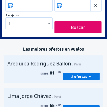
Pasajeros
1
Buscar
Las mejores ofertas en vuelos
Arequipa Rodríguez Ballón
Perú
81
USD
DESDE
2 ofertas
desde
Lima, Jorge Chávez
(LIM)
Lima Jorge Chávez
81
Perú
DESDE
USD
65
USD
DESDE