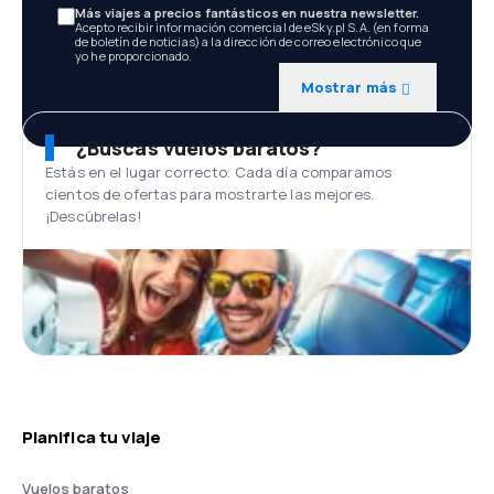
Más viajes a precios fantásticos en nuestra newsletter.
Acepto recibir información comercial de eSky.pl S.A. (en forma
de boletín de noticias) a la dirección de correo electrónico que
yo he proporcionado.
Mostrar más
¿Buscas vuelos baratos?
Estás en el lugar correcto. Cada día comparamos
cientos de ofertas para mostrarte las mejores.
¡Descúbrelas!
Planifica tu viaje
Vuelos baratos