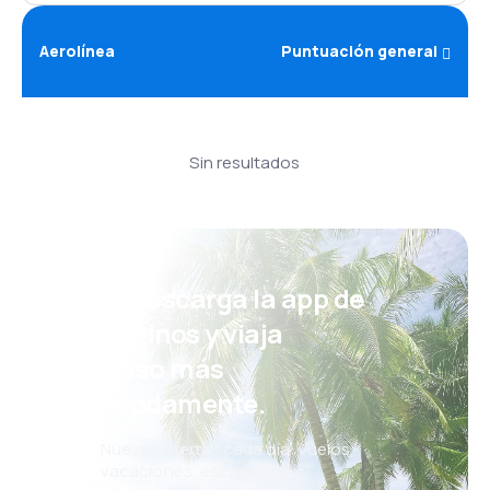
Aerolínea
Puntuación general
Sin resultados
¡Eh! Descarga la app de
eDestinos y viaja
incluso más
cómodamente.
Nuevas ofertas cada día: vuelos,
vacaciones, escapadas