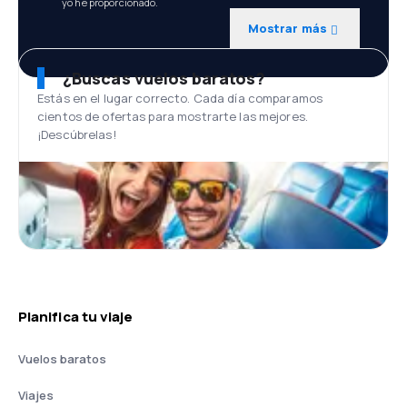
yo he proporcionado.
Mostrar más
¿Buscas vuelos baratos?
Estás en el lugar correcto. Cada día comparamos
cientos de ofertas para mostrarte las mejores.
¡Descúbrelas!
Planifica tu viaje
Vuelos baratos
Viajes