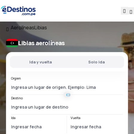
Aerolíneas
Libias
Libias aerolíneas
Ida y vuelta
Solo ida
Orgien
Destino
Ida
Vuelta