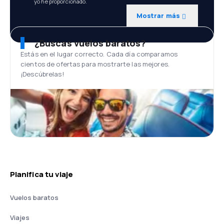
yo he proporcionado.
Mostrar más
¿Buscas vuelos baratos?
Estás en el lugar correcto. Cada día comparamos
cientos de ofertas para mostrarte las mejores.
¡Descúbrelas!
Planifica tu viaje
Vuelos baratos
Viajes