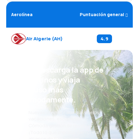
Aerolínea
Puntuación general
Air Algerie
(
AH
)
4.9
¡Eh! Descarga la app de
eDestinos y viaja
incluso más
cómodamente.
Nuevas ofertas cada día: vuelos,
vacaciones, escapadas
Cómoda gestión de reservas
¡Todo lo que importa, siempre al
alcance de tu mano!