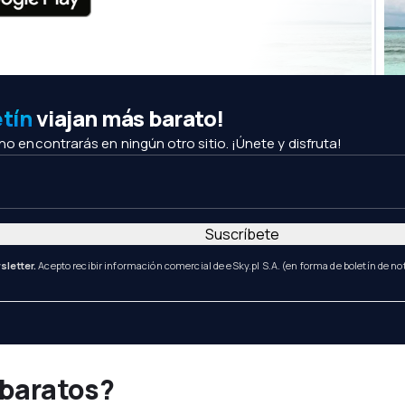
etín
viajan más barato!
 no encontrarás en ningún otro sitio. ¡Únete y disfruta!
Suscríbete
sletter.
Acepto recibir información comercial de eSky.pl S.A. (en forma de boletín de not
 baratos?