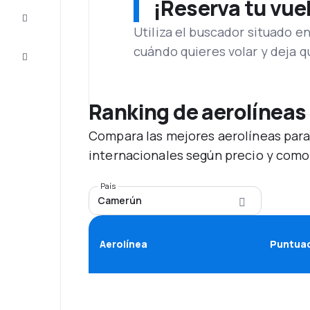
¡Reserva tu vue
Inspiración
y consejos
Utiliza el buscador situado e
cuándo quieres volar y deja 
Atención
al cliente
Ranking de aerolíneas
Compara las mejores aerolíneas para
internacionales según precio y como
País
Camerún
Aerolínea
Puntuac