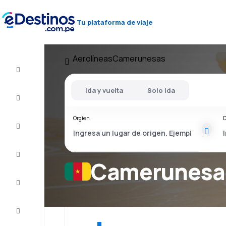
Tu plataforma de viaje
Aerolíneas
Camerunesas
Vuelo+Hotel
Ida y vuelta
Solo ida
Vuelos
baratos
Orgien
D
Viajes
Alojamientos
Camerunesas
Ofertas
Completa
el viaje