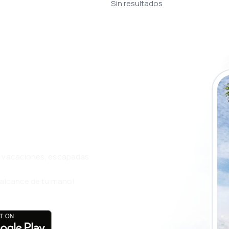
Sin resultados
a app de
ja incluso más
s, vacaciones, escapadas
l alcance de tu mano!