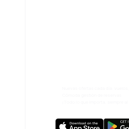
¡Eh! Descarga l
eDestinos y via
cómodamente.
Nuevas ofertas cada día: vuelo
Cómoda gestión de reservas
¡Todo lo que importa, siempre a