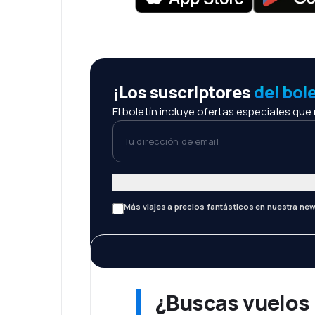
¡Los suscriptores
del bol
El boletín incluye ofertas especiales que
Tu dirección de email
Más viajes a precios fantásticos en nuestra new
¿Buscas vuelos