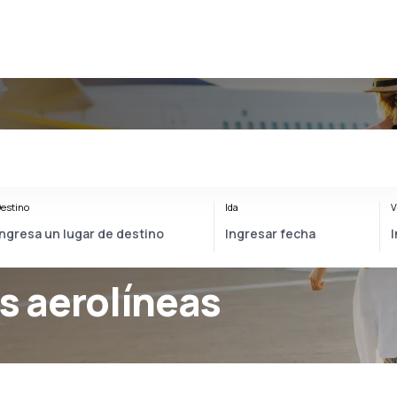
estino
Ida
V
 aerolíneas