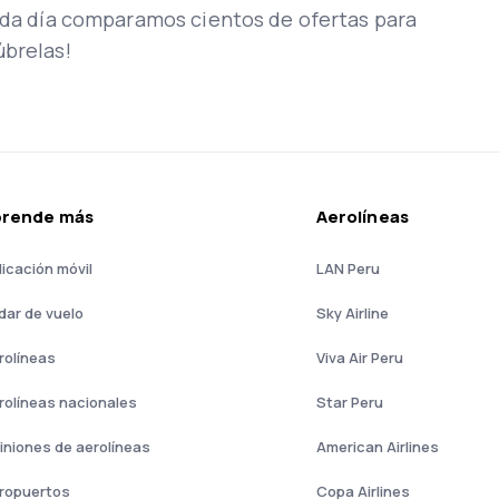
Cada día comparamos cientos de ofertas para
úbrelas!
prende más
Aerolíneas
licación móvil
LAN Peru
dar de vuelo
Sky Airline
rolíneas
Viva Air Peru
rolíneas nacionales
Star Peru
iniones de aerolíneas
American Airlines
ropuertos
Copa Airlines