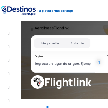
Tu plataforma de viaje
Aerolíneas
Flightlink
Vuelo+Hotel
Ida y vuelta
Solo ida
Vuelos
baratos
Orgien
D
Viajes
Alojamientos
Flightlink
Ofertas
Completa
el viaje