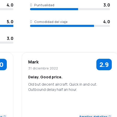
4.0
3.0
Puntualidad
5.0
4.0
Comodidad del viaje
3.0
Mark
.0
2.9
31 diciembre 2022
Delay. Good price.
Old but decent aircraft. Quick in and out.
Outbound delay half an hour.
5.0
3.0
1.0
Personal
Puntualidad
5.0
Precio de los
3.0
Red de vuelos
5.0
es
Ampliar detalles