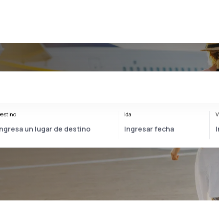
estino
Ida
V