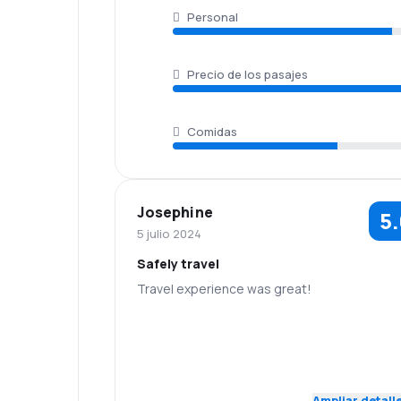
Personal
Precio de los pasajes
Comidas
Josephine
5
5 julio 2024
Safely travel
Travel experience was great!
5.0
Personal
Puntualidad
Precio de los
5.0
Red de vuelos
pasajes
Ampliar detall