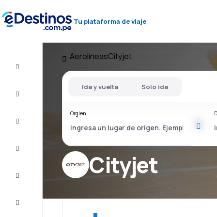
Tu plataforma de viaje
Aerolíneas
Cityjet
Vuelo+Hotel
Ida y vuelta
Solo ida
Vuelos
baratos
Orgien
D
Viajes
Alojamientos
Cityjet
Ofertas
Completa
el viaje