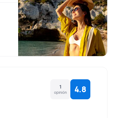
1
4.8
opinión