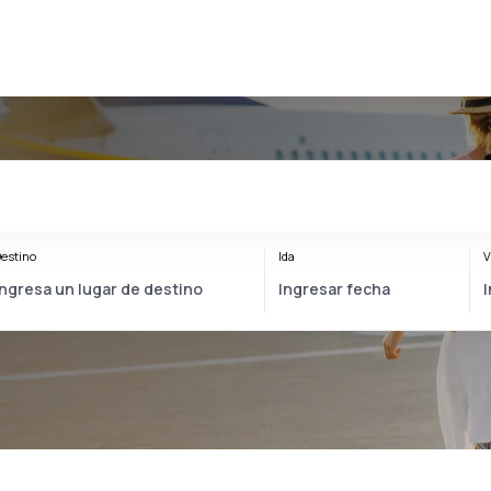
estino
Ida
V