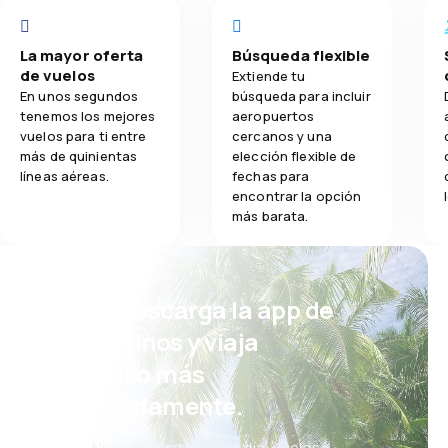
La mayor oferta
Búsqueda flexible
de vuelos
Extiende tu
En unos segundos
búsqueda para incluir
tenemos los mejores
aeropuertos
vuelos para ti entre
cercanos y una
más de quinientas
elección flexible de
líneas aéreas.
fechas para
encontrar la opción
más barata.
¡Eh! Descarga la app de
eDestinos y viaja
incluso más
cómodamente.
Nuevas ofertas cada día: vuelos,