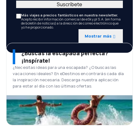
Suscríbete
Más viajes a precios fantásticos en nuestra newsletter.
Acepto recibir información comercial de eSky.pl S.A. (en forma
de boletín de noticias) a la dirección de correo electrónico que
yo he proporcionado.
Mostrar más
¿Buscas la escapada perfecta?
¡Inspírate!
¿Necesitas ideas para una escapada? ¿O buscas las
vacaciones ideales? En eDestinos encontrarás cada día
la inspiración necesaria. Descarga nuestra aplicación
para estar al día con las últimas ofertas.