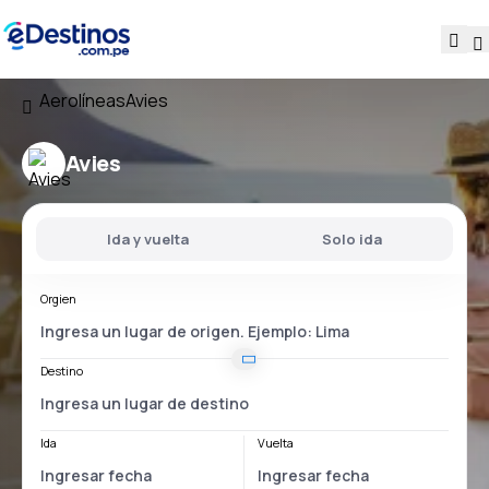
Aerolíneas
Avies
Avies
Ida y vuelta
Solo ida
Orgien
Destino
Ida
Vuelta