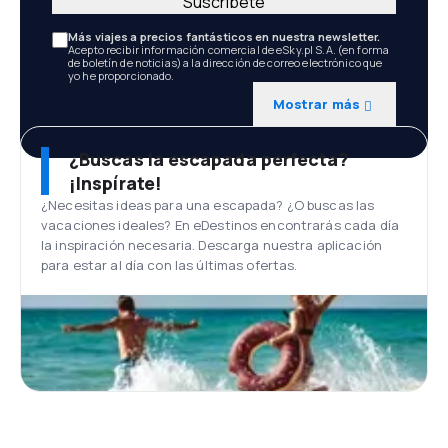
Suscríbete
Más viajes a precios fantásticos en nuestra newsletter.
Acepto recibir información comercial de eSky.pl S.A. (en forma
de boletín de noticias) a la dirección de correo electrónico que
yo he proporcionado.
Mostrar más
¿Buscas la escapada perfecta?
¡Inspírate!
¿Necesitas ideas para una escapada? ¿O buscas las
vacaciones ideales? En eDestinos encontrarás cada día
la inspiración necesaria. Descarga nuestra aplicación
para estar al día con las últimas ofertas.