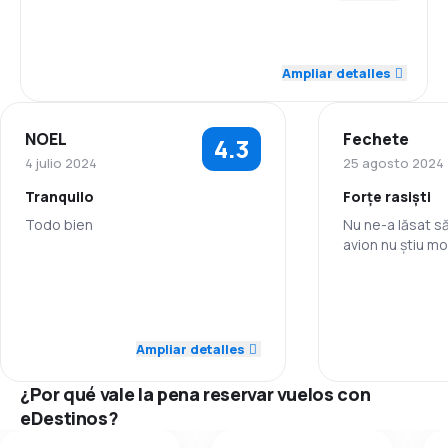
del vuelo. También se pueden comprar a bordo
barras de chocolate, bebidas, etc.
4.0
Personal
Ampliar detalles
3.5
Puntualidad
NOEL
Fechete
4.3
4.0
Red de vuelos
4 julio 2024
25 agosto 2024
Tranquilo
Forțe rasiști
3.5
Precio de los pasajes
Todo bien
Nu ne-a lăsat s
avion nu știu mo
3.6
Comodidad del viaje
5.0
Personal
Personal
3.7
Transporte de equipaje
5.0
Puntualidad
Ampliar detalles
3.8
Comidas
4.0
Red de vuelos
¿Por qué vale la pena reservar vuelos con
3.0
eDestinos?
Precio de los pasajes