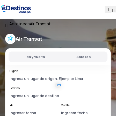
Aerolíneas
Air Transat
Air Transat
Ida y vuelta
Solo ida
Orgien
Destino
Ida
Vuelta