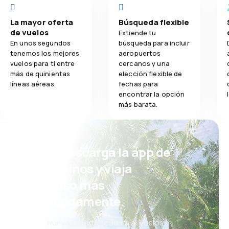
4.0
Comodidad del viaje
La mayor oferta
Búsqueda flexible
5.0
de vuelos
Transporte de equipaje
Extiende tu
En unos segundos
búsqueda para incluir
tenemos los mejores
aeropuertos
3.0
Comidas
vuelos para ti entre
cercanos y una
más de quinientas
elección flexible de
líneas aéreas.
fechas para
encontrar la opción
más barata.
¡Eh! Descarga la app de
eDestinos y viaja
incluso más
cómodamente.
Nuevas ofertas cada día: vuelos,