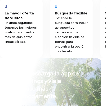
La mayor oferta
Búsqueda flexible
de vuelos
Extiende tu
En unos segundos
búsqueda para incluir
tenemos los mejores
aeropuertos
vuelos para ti entre
cercanos y una
más de quinientas
elección flexible de
líneas aéreas.
fechas para
encontrar la opción
más barata.
¡Eh! Descarga la app de
eDestinos y viaja
incluso más
cómodamente.
Nuevas ofertas cada día: vuelos,