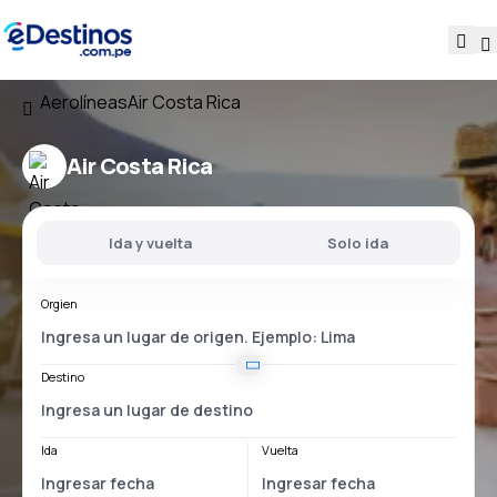
Aerolíneas
Air Costa Rica
Air Costa Rica
Ida y vuelta
Solo ida
Orgien
Destino
Ida
Vuelta