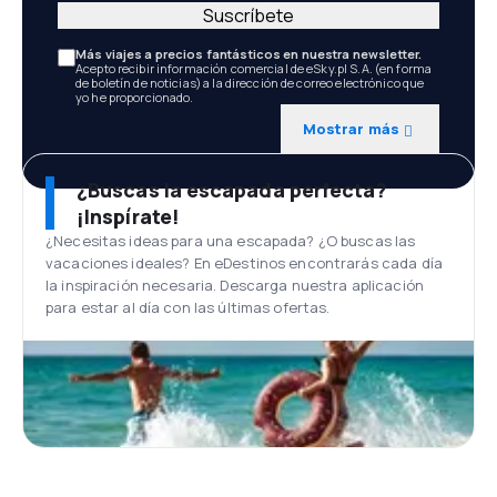
Suscríbete
Más viajes a precios fantásticos en nuestra newsletter.
Acepto recibir información comercial de eSky.pl S.A. (en forma
de boletín de noticias) a la dirección de correo electrónico que
yo he proporcionado.
Mostrar más
¿Buscas la escapada perfecta?
¡Inspírate!
¿Necesitas ideas para una escapada? ¿O buscas las
vacaciones ideales? En eDestinos encontrarás cada día
la inspiración necesaria. Descarga nuestra aplicación
para estar al día con las últimas ofertas.