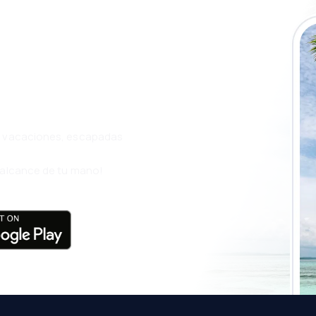
a app de
ja incluso más
s, vacaciones, escapadas
l alcance de tu mano!