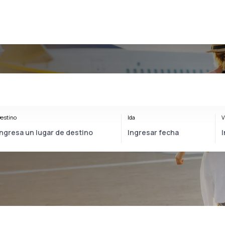
estino
Ida
V