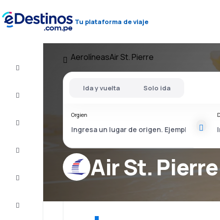
Tu plataforma de viaje
Aerolíneas
Air St. Pierre
Vuelo+Hotel
Ida y vuelta
Solo ida
Vuelos
baratos
Orgien
D
Viajes
Alojamientos
Air St. Pierre
Ofertas
Completa
el viaje