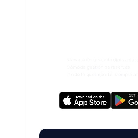
¡Eh! Descarga l
eDestinos y via
cómodamente.
Nuevas ofertas cada día: vuelo
Cómoda gestión de reservas
¡Todo lo que importa, siempre a