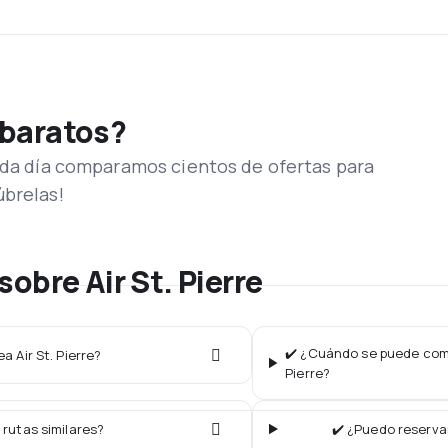
 baratos?
Cada día comparamos cientos de ofertas para
úbrelas!
obre Air St. Pierre
✔️ ¿Cuándo se puede compr
a Air St. Pierre?
Pierre?
 rutas similares?
✔️ ¿Puedo reservar