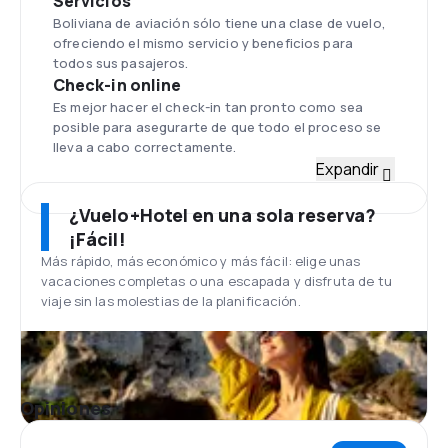
Servicios
Boliviana de aviación sólo tiene una clase de vuelo,
ofreciendo el mismo servicio y beneficios para
todos sus pasajeros.
Check-in online
Es mejor hacer el check-in tan pronto como sea
posible para asegurarte de que todo el proceso se
lleva a cabo correctamente.
Flota
Expandir
La flota de Boliviana de Aviación posee seis modelos
Boeing 737-300 y dos Embraer 190.
¿Vuelo+Hotel en una sola reserva?
Aeropuerto Internacional Jorge
¡Fácil!
Wilstermann
Más rápido, más económico y más fácil: elige unas
Aeropuerto Internacional Jorge Wilstermann en
vacaciones completas o una escapada y disfruta de tu
Cochabamba - Bolivia . Dentro del aeropuerto, hay
viaje sin las molestias de la planificación.
varias cafeterías y tiendas.
Comidas
Boliviana de Aviación ofrece aperitivos y bebidas en
función a la duración del viaje.
Servicios Adicionales
Opiniones
Asistencia a menores que viajan solos,
embarazadas, discapacitados y adultos mayores.