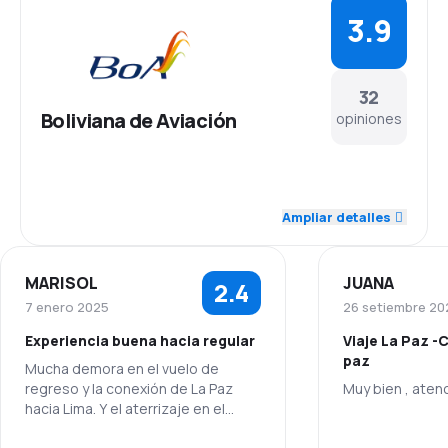
3.9
32
Boliviana de Aviación
opiniones
4.2
Personal
Ampliar detalles
3.8
Puntualidad
MARISOL
JUANA
2.4
3.9
Red de vuelos
7 enero 2025
26 setiembre 20
Experiencia buena hacia regular
Viaje La Paz -
3.9
Precio de los pasajes
paz
Mucha demora en el vuelo de
regreso y la conexión de La Paz
Muy bien , aten
3.9
Comodidad del viaje
hacia Lima. Y el aterrizaje en el
vuelo de regreso a Lima fue muy