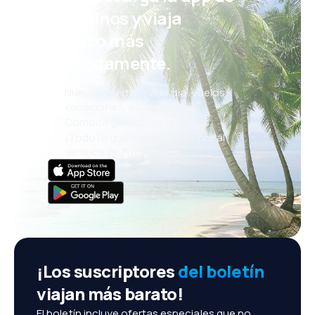
eDestinos y viaja
incluso más
cómodamente.
Nuevas ofertas cada día: vuelos,
vacaciones, escapadas
Cómoda gestión de reservas
¡Todo lo que importa, siempre al
alcance de tu mano!
¡Los suscriptores
del boletín
viajan más barato!
El boletín incluye ofertas especiales que no