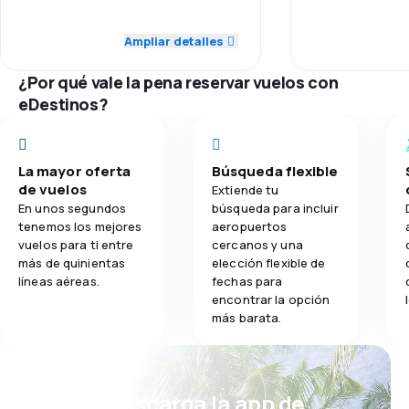
4.0
brusco. Por último regresamos con
Transporte de equipaje
4.0
Personal
dos maletas con los cierres rotos
!!!.
Ampliar detalles
3.1
Comidas
1.0
Puntualidad
¿Por qué vale la pena reservar vuelos con
2.0
Red de vuelos
eDestinos?
3.0
Precio de los pasajes
La mayor oferta
Búsqueda flexible
3.0
Comodidad del viaje
de vuelos
Extiende tu
En unos segundos
búsqueda para incluir
1.0
Transporte de equipaje
tenemos los mejores
aeropuertos
vuelos para ti entre
cercanos y una
más de quinientas
elección flexible de
2.0
Comidas
líneas aéreas.
fechas para
encontrar la opción
más barata.
¡Eh! Descarga la app de