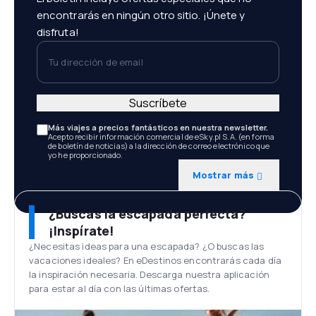
encontrarás en ningún otro sitio. ¡Únete y
disfruta!
Tu dirección de email
Suscríbete
Más viajes a precios fantásticos en nuestra newsletter.
Acepto recibir información comercial de eSky.pl S.A. (en forma
de boletín de noticias) a la dirección de correo electrónico que
yo he proporcionado.
Mostrar más
¿Buscas la escapada perfecta?
¡Inspírate!
¿Necesitas ideas para una escapada? ¿O buscas las
vacaciones ideales? En eDestinos encontrarás cada día
la inspiración necesaria. Descarga nuestra aplicación
para estar al día con las últimas ofertas.