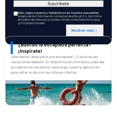
Suscríbete
Más viajes a precios fantásticos en nuestra newsletter.
Acepto recibir información comercial de eSky.pl S.A. (en forma
de boletín de noticias) a la dirección de correo electrónico que
yo he proporcionado.
Mostrar más
¿Buscas la escapada perfecta?
¡Inspírate!
¿Necesitas ideas para una escapada? ¿O buscas las
vacaciones ideales? En eDestinos encontrarás cada día
la inspiración necesaria. Descarga nuestra aplicación
para estar al día con las últimas ofertas.