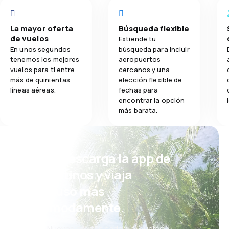
La mayor oferta
Búsqueda flexible
de vuelos
Extiende tu
En unos segundos
búsqueda para incluir
tenemos los mejores
aeropuertos
vuelos para ti entre
cercanos y una
más de quinientas
elección flexible de
líneas aéreas.
fechas para
encontrar la opción
más barata.
¡Eh! Descarga la app de
eDestinos y viaja
incluso más
cómodamente.
Nuevas ofertas cada día: vuelos,