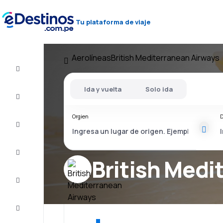
Tu plataforma de viaje
Aerolíneas
British Mediterranean Airways
Vuelo+Hotel
Ida y vuelta
Solo ida
Vuelos
baratos
Orgien
D
Viajes
Alojamientos
British Medi
Ofertas
Completa
el viaje