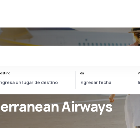
estino
Ida
V
terranean Airways