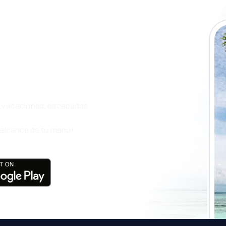
a app de
ja incluso más
s, vacaciones, escapadas
l alcance de tu mano!