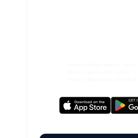
¡Eh! Descarga l
eDestinos y via
cómodamente.
Nuevas ofertas cada día: vuelo
Cómoda gestión de reservas
¡Todo lo que importa, siempre a