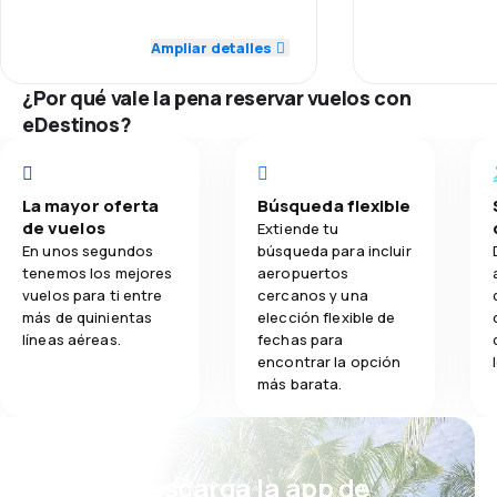
was lacking for
Personal
5.0
Red de vuelos
Ampliar detalles
2.0
Comidas
Puntualidad
¿Por qué vale la pena reservar vuelos con
5.0
Precio de los pasajes
eDestinos?
Red de vuelos
5.0
Comodidad del viaje
Precio de los
5.0
La mayor oferta
Búsqueda flexible
Transporte de equipaje
de vuelos
Extiende tu
Comodidad del
En unos segundos
búsqueda para incluir
tenemos los mejores
aeropuertos
Transporte de
vuelos para ti entre
cercanos y una
más de quinientas
elección flexible de
líneas aéreas.
fechas para
Comidas
encontrar la opción
más barata.
¡Eh! Descarga la app de