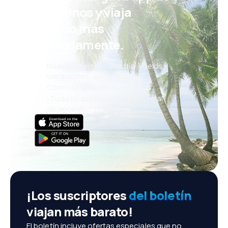
eDestinos y viaja
incluso más
cómodamente.
Nuevas ofertas cada día: vuelos,
vacaciones, escapadas
Cómoda gestión de reservas
¡Todo lo que importa, siempre al
alcance de tu mano!
¡Los suscriptores
del boletín
viajan más barato!
El boletín incluye ofertas especiales que no