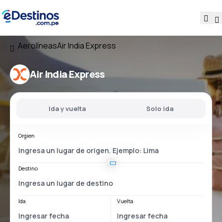
Aerolíneas
Air India Express
Air India Express
Ida y vuelta
Solo ida
Orgien
Destino
Ida
Vuelta