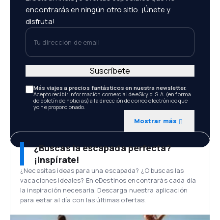
encontrarás en ningún otro sitio. ¡Únete y
disfruta!
Tu dirección de email
Suscríbete
Más viajes a precios fantásticos en nuestra newsletter.
Acepto recibir información comercial de eSky.pl S.A. (en forma
de boletín de noticias) a la dirección de correo electrónico que
yo he proporcionado.
Mostrar más
¿Buscas la escapada perfecta?
¡Inspírate!
¿Necesitas ideas para una escapada? ¿O buscas las
vacaciones ideales? En eDestinos encontrarás cada día
la inspiración necesaria. Descarga nuestra aplicación
para estar al día con las últimas ofertas.