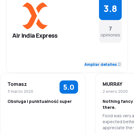
3.8
7
Air India Express
opiniones
3.4
Personal
Ampliar detalles
3.8
Puntualidad
Tomasz
MURRAY
5.0
4.0
Red de vuelos
3 marzo 2020
2 enero 2020
Obsługa i punktualność super
Nothing fancy 
4.0
Precio de los pasajes
there.
Food was very av
5.0
Personal
4.0
Comodidad del viaje
expected better
appreciate the 
5.0
Puntualidad
5.0
way to go! Leg 
Transporte de equipaje